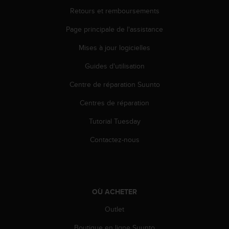
a
Retours et remboursements
c
c
Page principale de l'assistance
e
s
Mises à jour logicielles
s
i
Guides d'utilisation
b
i
Centre de réparation Suunto
l
Centres de réparation
i
t
Tutorial Tuesday
é
d
Contactez-nous
u
c
o
n
t
OÙ ACHETER
e
n
Outlet
u
W
Boutique en ligne Suunto