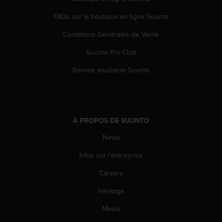
e
FAQs sur la boutique en ligne Suunto
b
(
Conditions Générales de Vente
W
e
Suunto Pro Club
b
C
Remise étudiante Suunto
o
n
t
e
n
À PROPOS DE SUUNTO
t
A
News
c
Infos sur l'entreprise
c
e
Careers
s
s
Héritage
i
b
Media
i