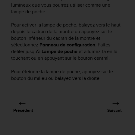
e
lumineux que vous pourrez utiliser comme une
s
lampe de poche.
i
t
e
Pour activer la lampe de poche, balayez vers le haut
W
depuis le cadran de la montre ou appuyez sur le
e
bouton inférieur du cadran de la montre et
b
sélectionnez
Panneau de configuration
. Faites
a
défiler jusqu'à
Lampe de poche
et allumez-la en la
u
touchant ou en appuyant sur le bouton central.
n
i
Pour éteindre la lampe de poche, appuyez sur le
v
bouton du milieu ou balayez vers la droite.
e
a
u
A
A
d
Précédent
Suivant
e
c
o
n