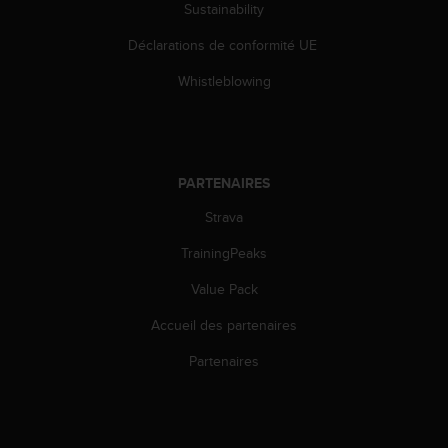
l
Sustainability
i
Déclarations de conformité UE
t
y
Whistleblowing
G
u
i
d
e
PARTENAIRES
l
i
Strava
n
e
TrainingPeaks
s
,
Value Pack
W
Accueil des partenaires
C
A
Partenaires
G
)
2
.