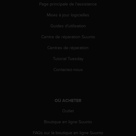
a
Page principale de l'assistance
c
c
Mises à jour logicielles
e
s
Guides d'utilisation
s
Centre de réparation Suunto
i
b
Centres de réparation
i
l
Tutorial Tuesday
i
t
Contactez-nous
é
d
u
c
o
OÙ ACHETER
n
t
Outlet
e
Boutique en ligne Suunto
n
u
FAQs sur la boutique en ligne Suunto
W