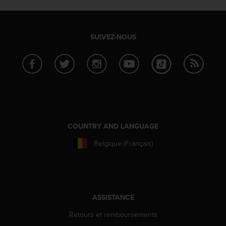
f
o
r
SUIVEZ-NOUS
m
i
t
é
a
u
x
d
i
COUNTRY AND LANGUAGE
r
e
Belgique (Français)
c
t
i
v
e
ASSISTANCE
s
d
Retours et remboursements
'