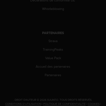
Déclarations de conformité UE
l
i
Whistleblowing
t
y
G
u
i
PARTENAIRES
d
e
Strava
l
i
TrainingPeaks
n
Value Pack
e
s
Accueil des partenaires
,
W
Partenaires
C
A
G
)
2
.
DROIT D'AUTEUR © 2026 SUUNTO.
TOUS DROITS RÉSERVÉS.
.
CONDITIONS D’UTILISATION
|
POLITIQUE DE CONFIDENTIALITÉ
|
COOKIES
|