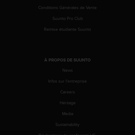
e
Conditions Générales de Vente
b
(
Suunto Pro Club
W
e
Remise étudiante Suunto
b
C
o
n
t
À PROPOS DE SUUNTO
e
News
n
t
Infos sur l'entreprise
A
c
Careers
c
e
Héritage
s
s
Media
i
Sustainability
b
i