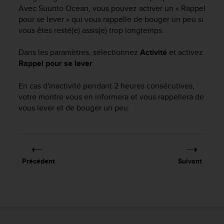
e
Avec
Suunto Ocean
, vous pouvez activer un « Rappel
s
pour se lever » qui vous rappelle de bouger un peu si
i
vous êtes resté(e) assis(e) trop longtemps.
t
e
W
Dans les paramètres, sélectionnez
Activité
et activez
e
Rappel pour se lever
.
b
a
En cas d'inactivité pendant 2 heures consécutives,
u
votre montre vous en informera et vous rappellera de
n
vous lever et de bouger un peu.
i
v
e
a
u
A
Précédent
Suivant
A
d
e
c
o
n