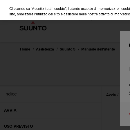
S
u
Cliccando su “Accetta tutti i cookie”, l'utente accetta di memorizzare i cooki
u
sito, analizzare l'utilizzo del sito e assistere nelle nostre attività di marketin
n
t
o
s
i
i
Home
Assistenza
Suunto 5
Manuale dell'utente
m
p
e
g
n
a
p
Indice
Avvia
Impos
e
r
a
AVVIA
s
s
i
USO PREVISTO