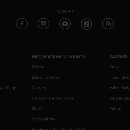
SEGUICI
INFORMAZIONI SU SUUNTO
PARTNER
Notizie
Strava
Dati di contatto
TrainingPe
 Web Shop
Careers
Value Pack
Patrimonio e tradizione
Benvenuti 
Media
Partner
Sustainability
Dichiarazioni di Conformità UE