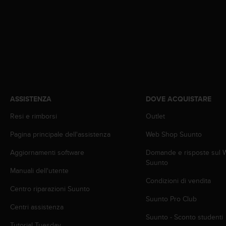
A
c
c
e
s
s
i
b
i
ASSISTENZA
DOVE ACQUISTARE
l
i
Resi e rimborsi
Outlet
t
y
Pagina principale dell'assistenza
Web Shop Suunto
G
u
Aggiornamenti software
Domande e risposte sul
i
Suunto
d
Manuali dell'utente
e
Condizioni di vendita
Centro riparazioni Suunto
l
Suunto Pro Club
i
Centri assistenza
n
Suunto - Sconto studenti
e
Tutorial Tuesday