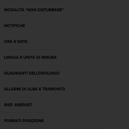
a
g
MODALITÀ “NON DISTURBARE”
g
i
NOTIFICHE
u
n
g
ORA E DATA
a
i
l
LINGUA E UNITÀ DI MISURA
l
i
v
QUADRANTI DELL'OROLOGIO
e
l
ALLARMI DI ALBA E TRAMONTO
l
o
A
RISP. ENERGET.
A
d
i
FORMATI POSIZIONE
c