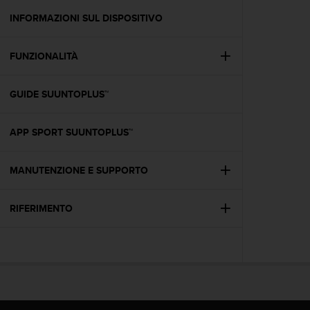
o
n
INFORMAZIONI SUL DISPOSITIVO
f
o
FUNZIONALITÀ
r
m
i
GUIDE SUUNTOPLUS™
t
à
a
APP SPORT SUUNTOPLUS™
l
l
e
MANUTENZIONE E SUPPORTO
W
e
RIFERIMENTO
b
C
o
n
t
e
n
t