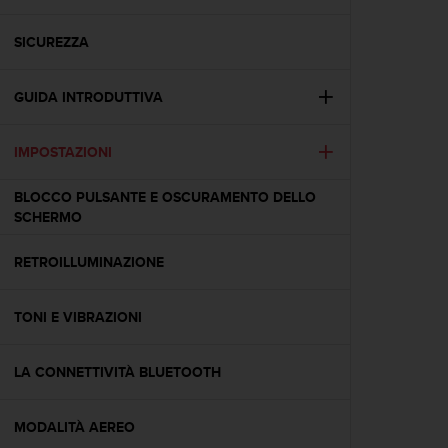
c
u
r
SICUREZZA
a
r
GUIDA INTRODUTTIVA
e
c
h
IMPOSTAZIONI
e
q
BLOCCO PULSANTE E OSCURAMENTO DELLO
u
SCHERMO
e
s
t
RETROILLUMINAZIONE
o
s
TONI E VIBRAZIONI
i
t
o
LA CONNETTIVITÀ BLUETOOTH
w
e
b
MODALITÀ AEREO
r