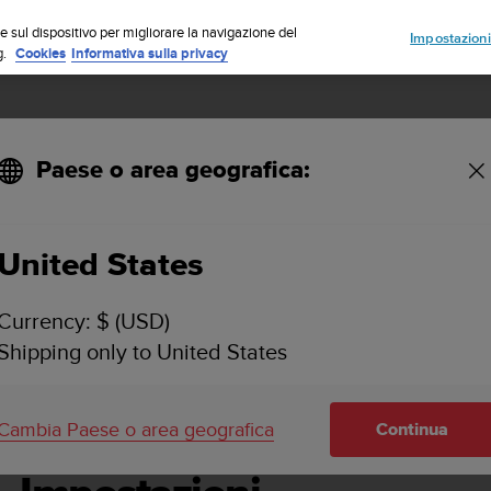
Iscriviti alla newsletter e ottieni uno sconto del 5%
| Resi gratuiti
e sul dispositivo per migliorare la navigazione del
Impostazioni
g.
Cookies
Informativa sulla privacy
Paese o area geografica:
United States
SUUNTO 5 MANUALE DELL'UTENTE
Currency: $ (USD)
Shipping only to United States
tazioni
Cambia Paese o area geografica
Continua