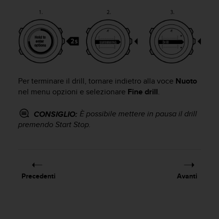
a
g
g
i
u
n
g
a
Per terminare il drill, tornare indietro alla voce
Nuoto
i
nel menu opzioni e selezionare
Fine drill
.
l
l
È possibile mettere in pausa il drill
CONSIGLIO:
i
v
premendo
Start Stop
.
e
l
l
o
A
Precedenti
Avanti
A
d
i
c