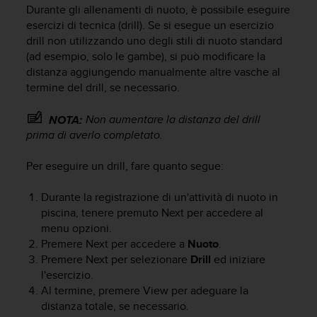
c
Durante gli allenamenti di nuoto, è possibile eseguire
u
esercizi di tecnica (drill). Se si esegue un esercizio
r
drill non utilizzando uno degli stili di nuoto standard
a
(ad esempio, solo le gambe), si può modificare la
r
distanza aggiungendo manualmente altre vasche al
e
c
termine del drill, se necessario.
h
e
Non aumentare la distanza del drill
NOTA:
q
prima di averlo completato.
u
e
Per eseguire un drill, fare quanto segue:
s
t
Durante la registrazione di un'attività di nuoto in
o
piscina, tenere premuto
Next
per accedere al
s
i
menu opzioni.
t
Premere
Next
per accedere a
Nuoto
.
o
Premere
Next
per selezionare
Drill
ed iniziare
w
l'esercizio.
e
Al termine, premere
View
per adeguare la
b
distanza totale, se necessario.
r