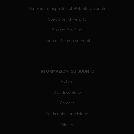
(
Domande e risposte sul Web Shop Suunto
W
C
Condizioni di vendita
A
G
Suunto Pro Club
)
2
Suunto - Sconto studenti
.
0
e
l
a
INFORMAZIONI SU SUUNTO
c
o
Notizie
n
Dati di contatto
f
o
Careers
r
m
Patrimonio e tradizione
i
t
Media
à