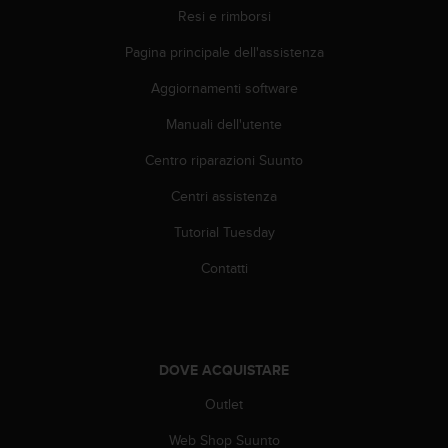
Resi e rimborsi
A
c
Pagina principale dell'assistenza
c
e
Aggiornamenti software
s
s
Manuali dell'utente
i
b
Centro riparazioni Suunto
i
Centri assistenza
l
i
Tutorial Tuesday
t
y
Contatti
G
u
i
d
e
DOVE ACQUISTARE
l
i
Outlet
n
e
Web Shop Suunto