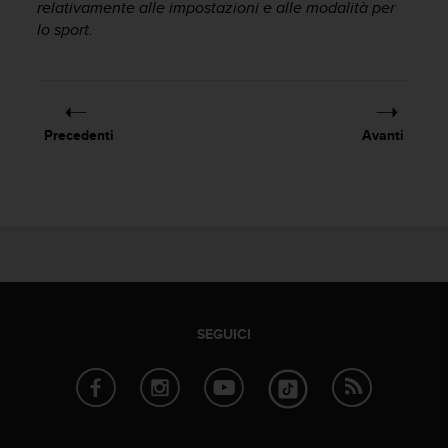
relativamente alle impostazioni e alle modalità per
a
lo sport.
g
g
i
u
n
g
Precedenti
Avanti
a
i
l
l
i
v
e
l
l
o
SEGUICI
A
A
d
i
c