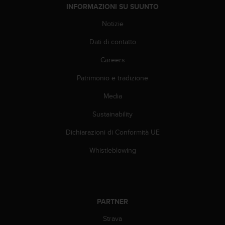
(
INFORMAZIONI SU SUUNTO
W
Notizie
C
A
Dati di contatto
G
)
Careers
2
.
Patrimonio e tradizione
0
e
Media
l
Sustainability
a
c
Dichiarazioni di Conformità UE
o
n
Whistleblowing
f
o
r
m
i
PARTNER
t
à
Strava