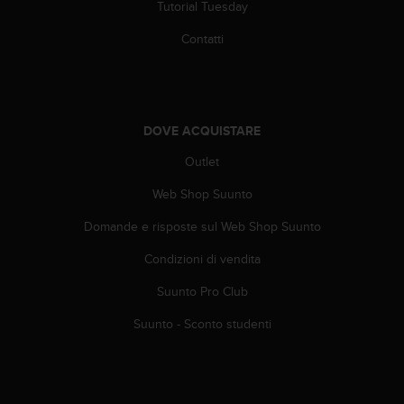
Tutorial Tuesday
A
c
Contatti
c
e
s
s
i
DOVE ACQUISTARE
b
i
Outlet
l
Web Shop Suunto
i
t
Domande e risposte sul Web Shop Suunto
y
G
Condizioni di vendita
u
i
Suunto Pro Club
d
e
Suunto - Sconto studenti
l
i
n
e