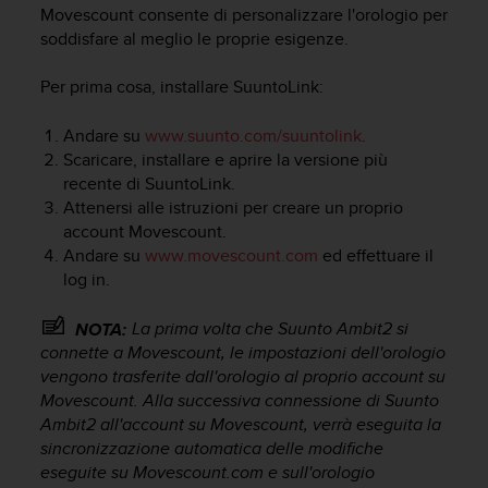
c
Movescount consente di personalizzare l'orologio per
u
soddisfare al meglio le proprie esigenze.
r
a
Per prima cosa, installare SuuntoLink:
r
e
c
Andare su
www.suunto.com/suuntolink
.
h
Scaricare, installare e aprire la versione più
e
recente di SuuntoLink.
q
Attenersi alle istruzioni per creare un proprio
u
account Movescount.
e
Andare su
www.movescount.com
ed effettuare il
s
log in.
t
o
La prima volta che
Suunto Ambit2
si
s
NOTA:
i
connette a Movescount, le impostazioni dell'orologio
t
vengono trasferite dall'orologio al proprio account su
o
Movescount. Alla successiva connessione di
Suunto
w
Ambit2
all'account su Movescount, verrà eseguita la
e
sincronizzazione automatica delle modifiche
b
eseguite su Movescount.com e sull'orologio
r