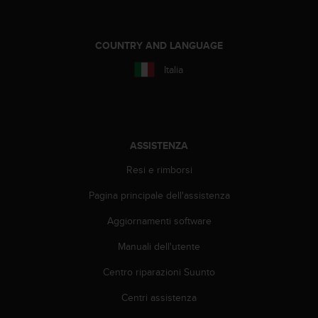
o
n
f
COUNTRY AND LANGUAGE
o
r
Italia
m
i
t
à
a
ASSISTENZA
l
l
Resi e rimborsi
e
W
Pagina principale dell'assistenza
e
b
Aggiornamenti software
C
o
Manuali dell'utente
n
Centro riparazioni Suunto
t
e
Centri assistenza
n
t