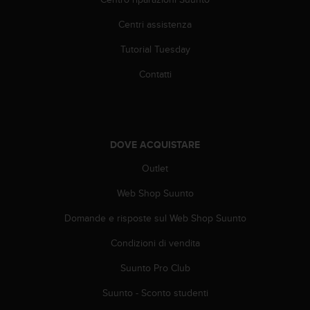
A
Centri assistenza
c
c
Tutorial Tuesday
e
s
Contatti
s
i
b
i
l
DOVE ACQUISTARE
i
t
Outlet
y
G
Web Shop Suunto
u
Domande e risposte sul Web Shop Suunto
i
d
Condizioni di vendita
e
l
Suunto Pro Club
i
n
Suunto - Sconto studenti
e