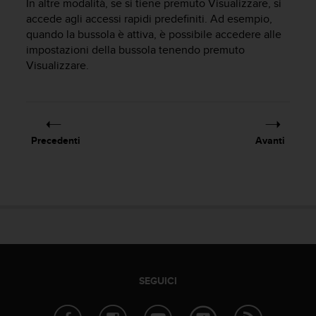
In altre modalità, se si tiene premuto
Visualizzare
, si
a
accede agli accessi rapidi predefiniti. Ad esempio,
g
quando la bussola è attiva, è possibile accedere alle
g
impostazioni della bussola tenendo premuto
i
Visualizzare
.
u
n
g
a
i
l
Precedenti
Avanti
l
i
v
e
l
l
o
A
A
d
SEGUICI
i
c