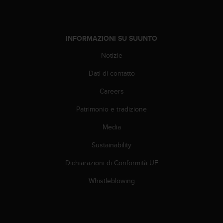
(
W
C
A
INFORMAZIONI SU SUUNTO
G
)
Notizie
2
Dati di contatto
.
0
Careers
e
l
Patrimonio e tradizione
a
c
Media
o
n
Sustainability
f
Dichiarazioni di Conformità UE
o
r
Whistleblowing
m
i
t
à