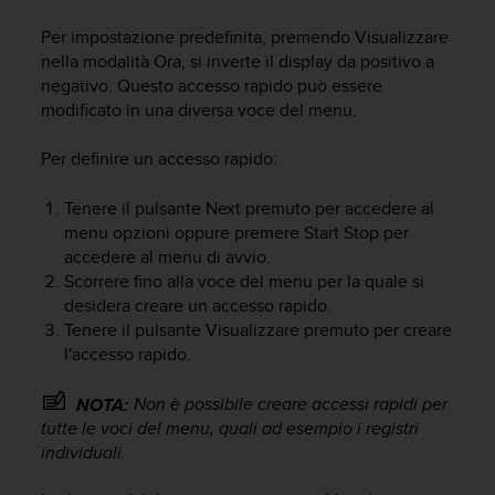
c
u
Per impostazione predefinita, premendo
Visualizzare
r
nella modalità
Ora
, si inverte il display da positivo a
a
negativo. Questo accesso rapido può essere
r
modificato in una diversa voce del menu.
e
c
h
Per definire un accesso rapido:
e
q
Tenere il pulsante
Next
premuto per accedere al
u
menu opzioni oppure premere
Start Stop
per
e
accedere al menu di avvio.
s
Scorrere fino alla voce del menu per la quale si
t
desidera creare un accesso rapido.
o
Tenere il pulsante
Visualizzare
premuto per creare
s
l'accesso rapido.
i
t
o
Non è possibile creare accessi rapidi per
NOTA:
w
tutte le voci del menu, quali ad esempio i registri
e
individuali.
b
r