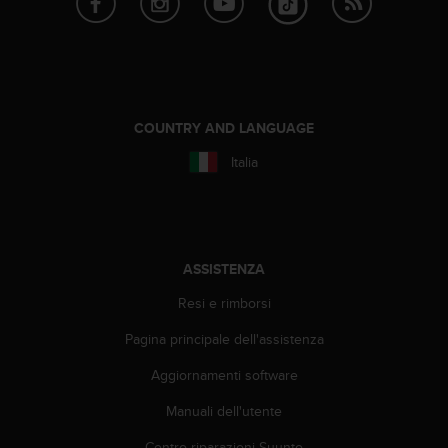
o
n
f
o
r
m
i
COUNTRY AND LANGUAGE
t
Italia
à
a
l
l
e
W
ASSISTENZA
e
Resi e rimborsi
b
C
Pagina principale dell'assistenza
o
n
Aggiornamenti software
t
e
Manuali dell'utente
n
t
Centro riparazioni Suunto