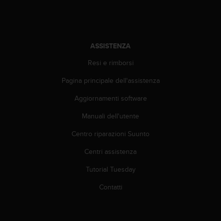
o
n
f
o
r
ASSISTENZA
m
i
Resi e rimborsi
t
Pagina principale dell'assistenza
à
a
Aggiornamenti software
l
l
Manuali dell'utente
e
W
Centro riparazioni Suunto
e
b
Centri assistenza
C
Tutorial Tuesday
o
n
Contatti
t
e
n
t