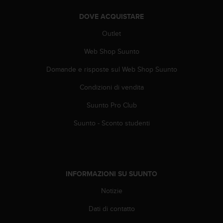
A
DOVE ACQUISTARE
c
c
Outlet
e
s
Web Shop Suunto
s
i
Domande e risposte sul Web Shop Suunto
b
Condizioni di vendita
i
l
Suunto Pro Club
i
t
Suunto - Sconto studenti
y
G
u
i
d
INFORMAZIONI SU SUUNTO
e
l
Notizie
i
n
Dati di contatto
e