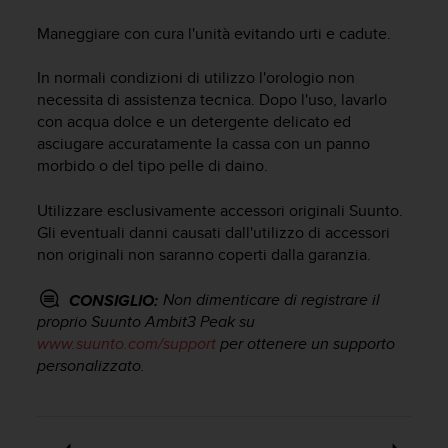
c
u
Maneggiare con cura l'unità evitando urti e cadute.
r
a
In normali condizioni di utilizzo l'orologio non
r
necessita di assistenza tecnica. Dopo l'uso, lavarlo
e
con acqua dolce e un detergente delicato ed
c
h
asciugare accuratamente la cassa con un panno
e
morbido o del tipo pelle di daino.
q
u
Utilizzare esclusivamente accessori originali Suunto.
e
Gli eventuali danni causati dall'utilizzo di accessori
s
non originali non saranno coperti dalla garanzia.
t
o
Non dimenticare di registrare il
CONSIGLIO:
s
proprio
Suunto Ambit3 Peak
su
i
t
www.suunto.com/support
per ottenere un supporto
o
personalizzato.
w
e
b
r