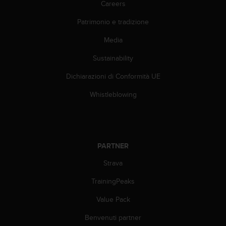
Careers
(
W
Patrimonio e tradizione
C
A
Media
G
)
Sustainability
2
.
Dichiarazioni di Conformità UE
0
Whistleblowing
e
l
a
c
o
PARTNER
n
f
Strava
o
r
TrainingPeaks
m
i
Value Pack
t
à
Benvenuti partner