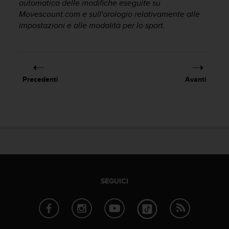
automatica delle modifiche eseguite su
a
Movescount.com e sull'orologio relativamente alle
g
impostazioni e alle modalità per lo sport.
g
i
u
n
g
a
Precedenti
Avanti
i
l
l
i
v
e
l
l
o
A
SEGUICI
A
d
i
c