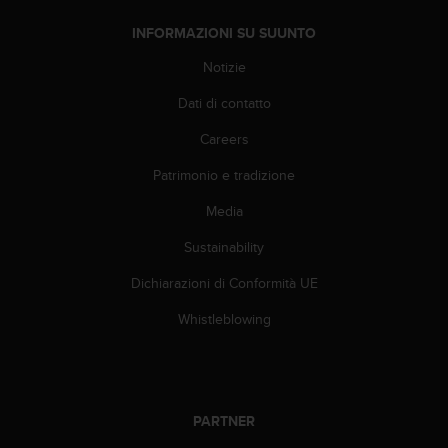
(
W
INFORMAZIONI SU SUUNTO
C
Notizie
A
G
Dati di contatto
)
2
Careers
.
0
Patrimonio e tradizione
e
l
Media
a
Sustainability
c
o
Dichiarazioni di Conformità UE
n
f
Whistleblowing
o
r
m
i
t
PARTNER
à