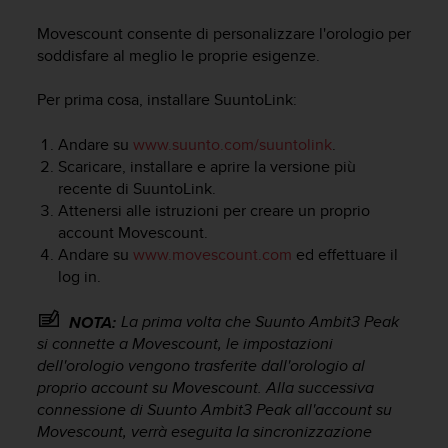
c
u
Movescount consente di personalizzare l'orologio per
r
soddisfare al meglio le proprie esigenze.
a
r
Per prima cosa, installare SuuntoLink:
e
c
h
Andare su
www.suunto.com/suuntolink
.
e
Scaricare, installare e aprire la versione più
q
recente di SuuntoLink.
u
Attenersi alle istruzioni per creare un proprio
e
account Movescount.
s
Andare su
www.movescount.com
ed effettuare il
t
log in.
o
s
La prima volta che
Suunto Ambit3 Peak
i
NOTA:
t
si connette a Movescount, le impostazioni
o
dell'orologio vengono trasferite dall'orologio al
w
proprio account su Movescount. Alla successiva
e
connessione di
Suunto Ambit3 Peak
all'account su
b
Movescount, verrà eseguita la sincronizzazione
r