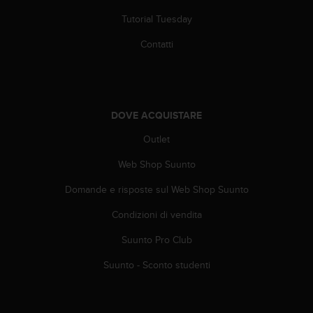
A
Tutorial Tuesday
c
c
Contatti
e
s
s
i
b
DOVE ACQUISTARE
i
l
Outlet
i
Web Shop Suunto
t
y
Domande e risposte sul Web Shop Suunto
G
u
Condizioni di vendita
i
d
Suunto Pro Club
e
l
Suunto - Sconto studenti
i
n
e