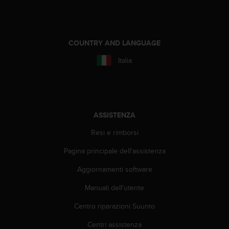
o
n
f
o
COUNTRY AND LANGUAGE
r
m
Italia
i
t
à
a
l
ASSISTENZA
l
e
Resi e rimborsi
W
e
Pagina principale dell'assistenza
b
C
Aggiornamenti software
o
n
Manuali dell'utente
t
Centro riparazioni Suunto
e
n
Centri assistenza
t