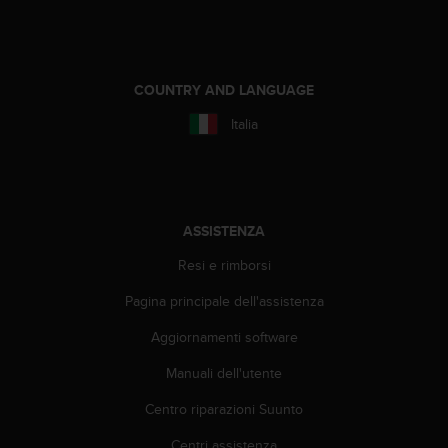
(
W
C
A
G
COUNTRY AND LANGUAGE
)
Italia
2
.
0
e
l
a
ASSISTENZA
c
Resi e rimborsi
o
n
Pagina principale dell'assistenza
f
o
Aggiornamenti software
r
m
Manuali dell'utente
i
Centro riparazioni Suunto
t
à
Centri assistenza