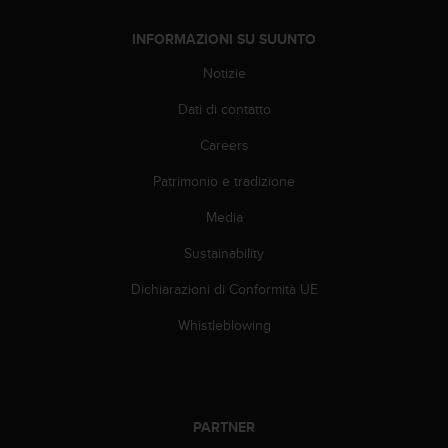
i
b
INFORMAZIONI SU SUUNTO
i
Notizie
l
i
Dati di contatto
t
à
Careers
.
S
Patrimonio e tradizione
e
r
Media
i
Sustainability
s
c
Dichiarazioni di Conformità UE
o
n
Whistleblowing
t
r
i
p
r
PARTNER
o