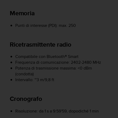
a
g
Memoria
g
i
u
Punti di interesse (PDI): max. 250
n
g
a
Ricetrasmittente radio
i
l
l
Compatibile con Bluetooth® Smart
i
Frequenza di comunicazione: 2402-2480 MHz
v
Potenza di trasmissione massima: <0 dBm
e
(condotta)
l
Intervallo: ~3 m/9,8 ft
l
o
A
Cronografo
A
d
i
Risoluzione: da 1 s a 9:59'59, dopodiché 1 min
c