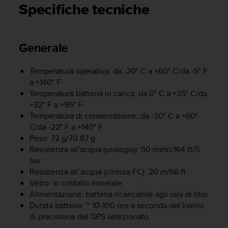
c
Specifiche tecniche
u
r
a
r
Generale
e
c
Temperatura operativa: da -20° C a +60° C/da -5° F
h
a +140° F
e
q
Temperatura batteria in carica: da 0° C a +35° C/da
u
+32° F a +95° F
e
Temperatura di conservazione: da -30° C a +60°
s
C/da -22° F a +140° F
t
Peso: 72 g/70,87 g
o
Resistenza all'acqua (orologio): 50 metri/164 ft/5
s
bar
i
Resistenza all’acqua (cintura FC): 20 m/66 ft
t
Vetro: in cristallo minerale
o
Alimentazione: batteria ricaricabile agli ioni di litio
w
e
Durata batteria: ~ 10-100 ore a seconda del livello
b
di precisione del GPS selezionato
r