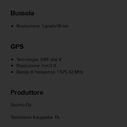
o
n
Bussola
f
o
r
Risoluzione: 1 grado/18 mil
m
i
t
GPS
à
a
l
Tecnologia: SiRF star V
l
Risoluzione: 1 m/3 ft
e
Banda di frequenza: 1.575,42 MHz
W
e
b
Produttore
C
o
n
Suunto Oy
t
e
Tammiston Kauppatie 7A
n
t