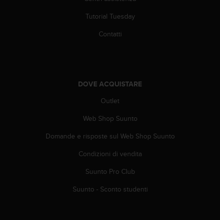
a
d
Tutorial Tuesday
a
l
Contatti
t
r
i
s
t
DOVE ACQUISTARE
a
n
Outlet
d
Web Shop Suunto
a
r
Domande e risposte sul Web Shop Suunto
d
d
Condizioni di vendita
i
a
Suunto Pro Club
c
c
Suunto - Sconto studenti
e
s
s