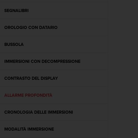
a
g
SEGNALIBRI
g
i
OROLOGIO CON DATARIO
u
n
g
BUSSOLA
a
i
l
IMMERSIONI CON DECOMPRESSIONE
l
i
v
CONTRASTO DEL DISPLAY
e
l
ALLARME PROFONDITÀ
l
o
A
CRONOLOGIA DELLE IMMERSIONI
A
d
i
MODALITÀ IMMERSIONE
c