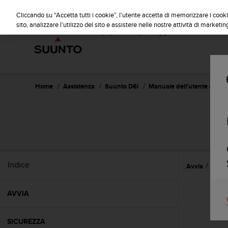
S
u
Cliccando su “Accetta tutti i cookie”, l'utente accetta di memorizzare i cooki
u
sito, analizzare l'utilizzo del sito e assistere nelle nostre attività di marketin
n
t
o
s
i
i
Home
Assistenza
Suunto D6i
Manuale dell'utente -
m
p
e
g
n
a
p
Indice
Avvia
Funzi
e
r
a
AVVIA
s
s
i
SICUREZZA