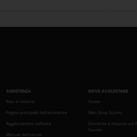
(
W
C
A
G
)
2
.
0
e
l
a
c
o
n
ASSISTENZA
DOVE ACQUISTARE
f
o
Resi e rimborsi
Outlet
r
Pagina principale dell'assistenza
Web Shop Suunto
m
i
Aggiornamenti software
Domande e risposte sul
t
Suunto
à
Manuali dell'utente