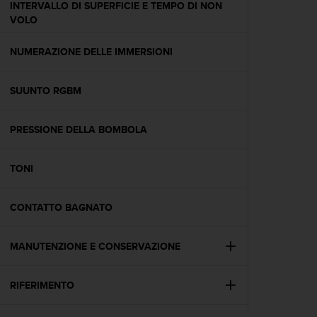
INTERVALLO DI SUPERFICIE E TEMPO DI NON
A
VOLO
c
c
NUMERAZIONE DELLE IMMERSIONI
e
s
s
SUUNTO RGBM
i
b
i
PRESSIONE DELLA BOMBOLA
l
i
t
TONI
y
G
CONTATTO BAGNATO
u
i
d
MANUTENZIONE E CONSERVAZIONE
e
l
i
RIFERIMENTO
n
e