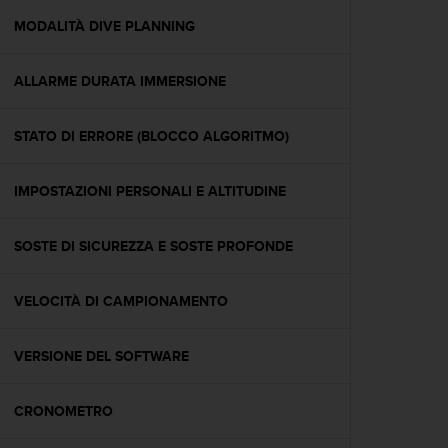
o
n
MODALITÀ DIVE PLANNING
f
o
ALLARME DURATA IMMERSIONE
r
m
i
STATO DI ERRORE (BLOCCO ALGORITMO)
t
à
a
IMPOSTAZIONI PERSONALI E ALTITUDINE
l
l
e
SOSTE DI SICUREZZA E SOSTE PROFONDE
W
e
VELOCITÀ DI CAMPIONAMENTO
b
C
o
VERSIONE DEL SOFTWARE
n
t
e
CRONOMETRO
n
t