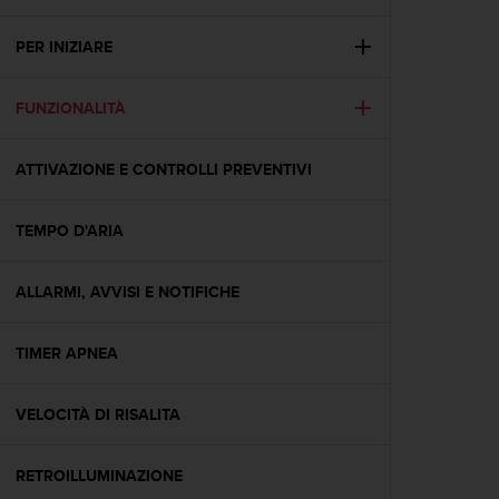
c
u
r
PER INIZIARE
a
r
FUNZIONALITÀ
e
c
h
ATTIVAZIONE E CONTROLLI PREVENTIVI
e
q
u
TEMPO D'ARIA
e
s
t
ALLARMI, AVVISI E NOTIFICHE
o
s
TIMER APNEA
i
t
o
VELOCITÀ DI RISALITA
w
e
b
RETROILLUMINAZIONE
r