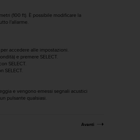
tri (100 ft). È possibile modificare la
tto l'allarme.
per accedere alle impostazioni.
fondità) e premere
SELECT
.
 con
SELECT
.
on
SELECT
.
peggia e vengono emessi segnali acustici
un pulsante qualsiasi.
Avanti