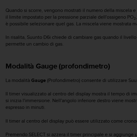
Quando si scorre, vengono mostrati il numero della miscela e i 
il limite impostato per la pressione parziale dell'ossigeno PO
2
è possibile selezionare quel gas. La miscela viene mostrata ma
In risalita,
Suunto D6i
chiede di cambiare gas quando il livello
permette un cambio di gas.
Modalità Gauge (profondimetro)
La modalità
Gauge
(Profondimetro) consente di utilizzare
Suu
Il timer visualizzato al centro del display mostra il tempo di 
si inizia l'immersione. Nell'angolo inferiore destro viene most
espresso in minuti.
Il timer al centro del display può essere utilizzato come cr
Premendo
SELECT
si azzera il timer principale e si aggiunge 