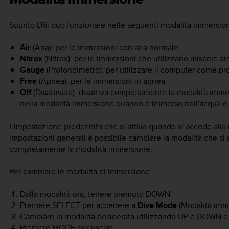
Suunto D6i
può funzionare nelle seguenti modalità immersio
Air
(Aria): per le immersioni con aria normale
Nitrox
(Nitrox): per le immersioni che utilizzano miscele ar
Gauge
(Profondimetro): per utilizzare il computer come p
Free
(Apnea): per le immersioni in apnea
Off
(Disattivata): disattiva completamente la modalità im
nella modalità immersione quando è immerso nell'acqua e la
L'impostazione predefinita che si attiva quando si accede all
impostazioni generali è possibile cambiare la modalità che si 
completamente la modalità immersione.
Per cambiare le modalità di immersione:
Dalla modalità ora, tenere premuto
DOWN
.
Premere
SELECT
per accedere a
Dive Mode
(Modalità imm
Cambiare la modalità desiderata utilizzando
UP
e
DOWN
e
Premere
MODE
per uscire.