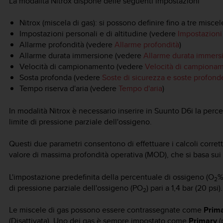
La modalità Nitrox dispone delle seguenti impostazioni
Nitrox (miscela di gas): si possono definire fino a tre miscel
Impostazioni personali e di altitudine (vedere
Impostazioni 
Allarme profondità (vedere
Allarme profondità
)
Allarme durata immersione (vedere
Allarme durata immers
Velocità di campionamento (vedere
Velocità di campiona
Sosta profonda (vedere
Soste di sicurezza e soste profond
Tempo riserva d'aria (vedere
Tempo d'aria
)
In modalità Nitrox è necessario inserire in
Suunto D6i
la perce
limite di pressione parziale dell'ossigeno.
Questi due parametri consentono di effettuare i calcoli corretti
valore di massima profondità operativa (MOD), che si basa sui
L'impostazione predefinita della percentuale di ossigeno (O
%
2
di pressione parziale dell'ossigeno (PO
) pari a 1,4 bar (20 psi).
2
Le miscele di gas possono essere contrassegnate come
Prim
(Disattivata). Uno dei gas è sempre impostato come
Primary
(