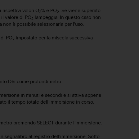
rispettivi valori O
% e PO
. Se viene superato
2
2
, il valore di PO
lampeggia. In questo caso non
2
 non è possibile selezionarla per l'uso.
 di PO
impostato per la miscela successiva
2
nto D6i
come profondimetro.
immersione in minuti e secondi e si attiva appena
rato il tempo totale dell'immersione in corso,
onometro premendo
SELECT
durante l'immersione.
un segnalibro al registro dell'immersione. Sotto