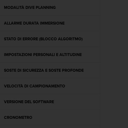
o
n
MODALITÀ DIVE PLANNING
f
o
ALLARME DURATA IMMERSIONE
r
m
i
STATO DI ERRORE (BLOCCO ALGORITMO)
t
à
a
IMPOSTAZIONI PERSONALI E ALTITUDINE
l
l
e
SOSTE DI SICUREZZA E SOSTE PROFONDE
W
e
VELOCITÀ DI CAMPIONAMENTO
b
C
o
VERSIONE DEL SOFTWARE
n
t
e
CRONOMETRO
n
t