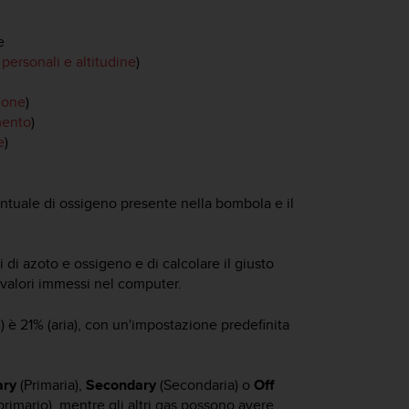
e
personali e altitudine
)
ione
)
mento
)
e
)
ntuale di ossigeno presente nella bombola e il
 di azoto e ossigeno e di calcolare il giusto
 valori immessi nel computer.
) è 21% (aria), con un'impostazione predefinita
ary
(Primaria),
Secondary
(Secondaria) o
Off
primario), mentre gli altri gas possono avere