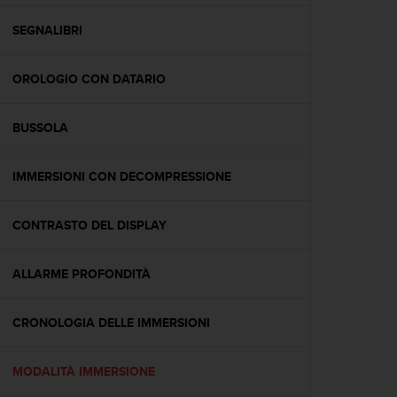
a
g
SEGNALIBRI
g
i
OROLOGIO CON DATARIO
u
n
g
BUSSOLA
a
i
l
IMMERSIONI CON DECOMPRESSIONE
l
i
v
CONTRASTO DEL DISPLAY
e
l
ALLARME PROFONDITÀ
l
o
A
CRONOLOGIA DELLE IMMERSIONI
A
d
i
MODALITÀ IMMERSIONE
c