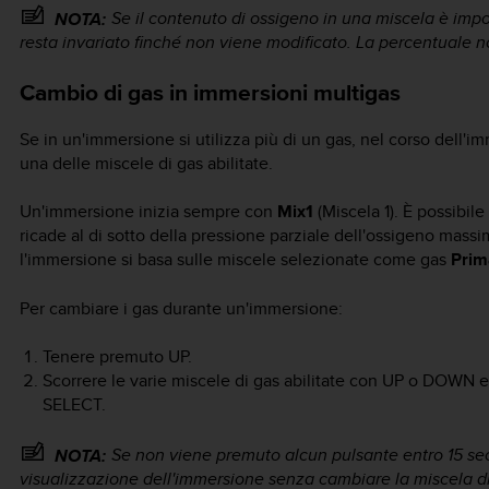
Se il contenuto di ossigeno in una miscela è impo
NOTA:
resta invariato finché non viene modificato. La percentuale 
Cambio di gas in immersioni multigas
Se in un'immersione si utilizza più di un gas, nel corso dell'
una delle miscele di gas abilitate.
Un'immersione inizia sempre con
Mix1
(Miscela 1). È possibile
ricade al di sotto della pressione parziale dell'ossigeno massi
l'immersione si basa sulle miscele selezionate come gas
Prim
Per cambiare i gas durante un'immersione:
Tenere premuto
UP
.
Scorrere le varie miscele di gas abilitate con
UP
o
DOWN
e
SELECT
.
Se non viene premuto alcun pulsante entro 15 sec
NOTA:
visualizzazione dell'immersione senza cambiare la miscela di