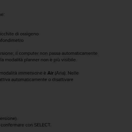
ne:
ricchite di ossigeno
rofondimetro
mersione; il computer non passa automaticamente
 modalità planner non è più visibile.
a modalità immersione è
Air
(Aria). Nelle
attiva automaticamente o disattivare
ersione).
 confermare con
SELECT
.