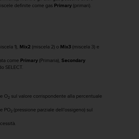
 miscele definite come gas
Primary
(primari).
iscela 1),
Mix2
(miscela 2) o
Mix3
(miscela 3) e
onata come
Primary
(Primaria),
Secondary
ndo
SELECT
.
te O
sul valore corrispondente alla percentuale
2
te PO
(pressione parziale dell'ossigeno) sul
2
cessità.