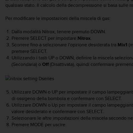
qualsiasi stato. Il calcolo della decompressione si basa sulle
Per modificare le impostazioni della miscela di gas:
Dalla modalità Nitrox, tenere premuto
DOWN
.
Premere
SELECT
per impostare
Nitrox
.
Scorrere fino a selezionare l'opzione desiderata tra
Mix1
(m
premere
SELECT
.
Utilizzando i tasti
UP
o
DOWN
, definire la miscela selezi
(Secondaria) o
Off
(Disattivata), quindi confermare preme
Utilizzare
DOWN
o
UP
per impostare il campo lampeggian
di ossigeno della bombola e confermare con
SELECT
.
Utilizzare
DOWN
o
Up
per impostare il campo lampeggian
valore desiderato e confermare con
SELECT
.
Selezionare le altre impostazioni della miscela secondo ne
Premere
MODE
per uscire.