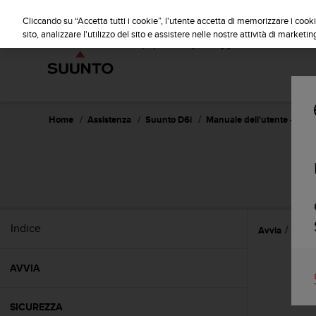
S
u
Cliccando su “Accetta tutti i cookie”, l'utente accetta di memorizzare i cooki
u
sito, analizzare l'utilizzo del sito e assistere nelle nostre attività di marketin
n
t
o
s
i
i
Home
Assistenza
Suunto D6i
Manuale dell'utente -
m
p
e
g
n
a
p
Indice
Avvia
Funzi
e
r
a
AVVIA
s
s
i
SICUREZZA