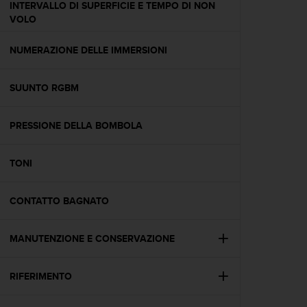
INTERVALLO DI SUPERFICIE E TEMPO DI NON
A
VOLO
c
c
NUMERAZIONE DELLE IMMERSIONI
e
s
s
SUUNTO RGBM
i
b
i
PRESSIONE DELLA BOMBOLA
l
i
t
TONI
y
G
CONTATTO BAGNATO
u
i
d
MANUTENZIONE E CONSERVAZIONE
e
l
i
RIFERIMENTO
n
e