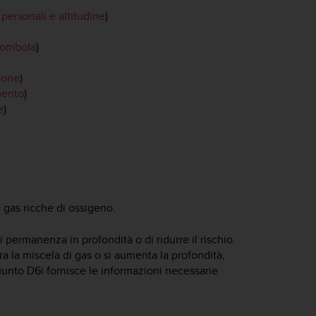
personali e altitudine
)
bombola
)
ione
)
mento
)
e
)
i gas ricche di ossigeno.
permanenza in profondità o di ridurre il rischio
a la miscela di gas o si aumenta la profondità,
unto D6i
fornisce le informazioni necessarie