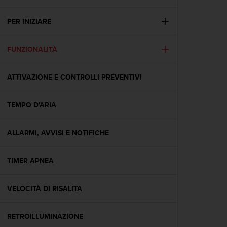
c
u
r
PER INIZIARE
a
r
FUNZIONALITÀ
e
c
h
ATTIVAZIONE E CONTROLLI PREVENTIVI
e
q
u
TEMPO D'ARIA
e
s
t
ALLARMI, AVVISI E NOTIFICHE
o
s
TIMER APNEA
i
t
o
VELOCITÀ DI RISALITA
w
e
b
RETROILLUMINAZIONE
r