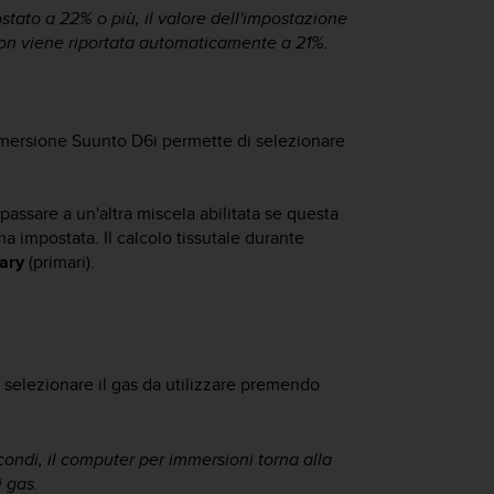
stato a 22% o più, il valore dell'impostazione
non viene riportata automaticamente a 21%.
immersione
Suunto D6i
permette di selezionare
 passare a un'altra miscela abilitata se questa
ma impostata. Il calcolo tissutale durante
ary
(primari).
 selezionare il gas da utilizzare premendo
ondi, il computer per immersioni torna alla
 gas.