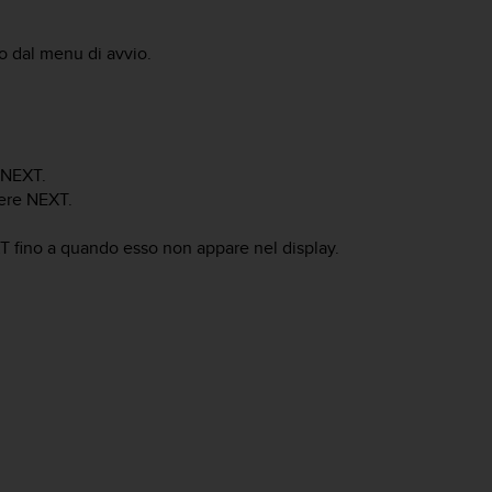
to dal menu di avvio.
NEXT
.
mere
NEXT
.
T
fino a quando esso non appare nel display.