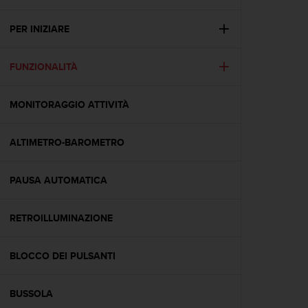
c
u
r
PER INIZIARE
a
r
FUNZIONALITÀ
e
c
h
MONITORAGGIO ATTIVITÀ
e
q
u
ALTIMETRO-BAROMETRO
e
s
t
PAUSA AUTOMATICA
o
s
RETROILLUMINAZIONE
i
t
o
BLOCCO DEI PULSANTI
w
e
b
BUSSOLA
r