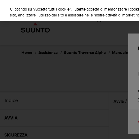
S
u
Cliccando su “Accetta tutti i cookie”, l'utente accetta di memorizzare i cooki
u
sito, analizzare l'utilizzo del sito e assistere nelle nostre attività di marketin
n
t
o
s
i
i
Home
Assistenza
Suunto Traverse Alpha
Manuale dell'ut
m
p
e
SU
g
n
a
p
Indice
Avvia
Funzi
e
r
a
AVVIA
s
s
i
SICUREZZA