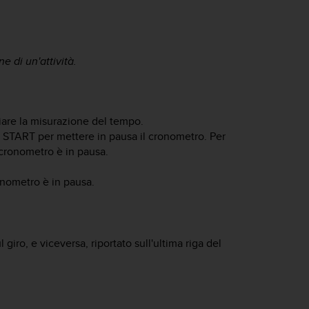
e di un'attività.
iare la misurazione del tempo.
e
START
per mettere in pausa il cronometro. Per
cronometro è in pausa.
onometro è in pausa.
iro, e viceversa, riportato sull'ultima riga del