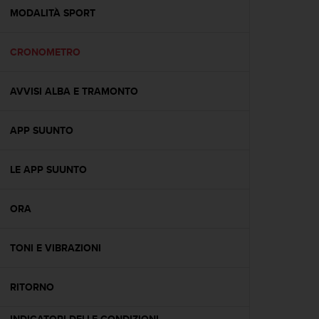
A
MODALITÀ SPORT
c
c
CRONOMETRO
e
s
s
AVVISI ALBA E TRAMONTO
i
b
i
APP SUUNTO
l
i
t
LE APP SUUNTO
y
G
ORA
u
i
d
TONI E VIBRAZIONI
e
l
i
RITORNO
n
e