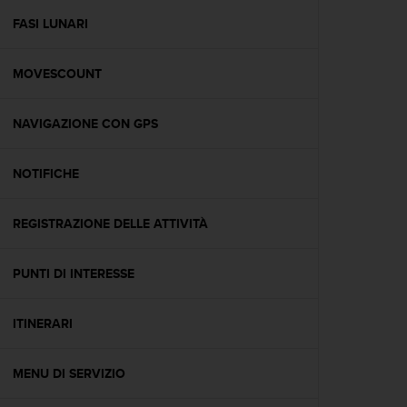
o
n
FASI LUNARI
f
o
MOVESCOUNT
r
m
i
NAVIGAZIONE CON GPS
t
à
a
NOTIFICHE
l
l
e
REGISTRAZIONE DELLE ATTIVITÀ
W
e
PUNTI DI INTERESSE
b
C
o
ITINERARI
n
t
e
MENU DI SERVIZIO
n
t