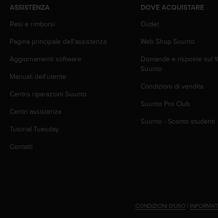
a
ASSISTENZA
DOVE ACQUISTARE
d
a
Resi e rimborsi
Outlet
l
t
Pagina principale dell'assistenza
Web Shop Suunto
r
Aggiornamenti software
Domande e risposte sul
i
Suunto
s
Manuali dell'utente
t
Condizioni di vendita
a
Centro riparazioni Suunto
n
Suunto Pro Club
d
Centri assistenza
a
Suunto - Sconto studenti
r
Tutorial Tuesday
d
Contatti
d
i
a
c
c
e
s
CONDIZIONI D'USO
|
INFORMAT
s