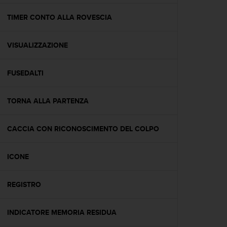
a
g
TIMER CONTO ALLA ROVESCIA
g
i
VISUALIZZAZIONE
u
n
g
FUSEDALTI
a
i
l
TORNA ALLA PARTENZA
l
i
v
CACCIA CON RICONOSCIMENTO DEL COLPO
e
l
ICONE
l
o
A
REGISTRO
A
d
i
INDICATORE MEMORIA RESIDUA
c