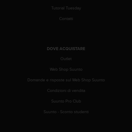
A
Tutorial Tuesday
c
c
Contatti
e
s
s
i
b
DOVE ACQUISTARE
i
l
Outlet
i
Web Shop Suunto
t
y
Domande e risposte sul Web Shop Suunto
G
u
Condizioni di vendita
i
d
Suunto Pro Club
e
l
Suunto - Sconto studenti
i
n
e