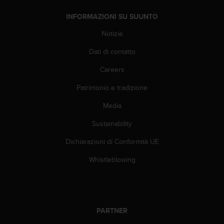
(
W
INFORMAZIONI SU SUUNTO
C
Notizie
A
G
Dati di contatto
)
2
Careers
.
0
Patrimonio e tradizione
e
l
Media
a
Sustainability
c
o
Dichiarazioni di Conformità UE
n
f
Whistleblowing
o
r
m
i
t
PARTNER
à