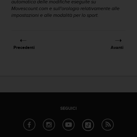
automatica delle modifiche eseguite su
a
Movescount.com e sull'orologio relativamente alle
g
impostazioni e alle modalità per lo sport.
g
i
u
n
g
a
Precedenti
Avanti
i
l
l
i
v
e
l
l
o
A
SEGUICI
A
d
i
c