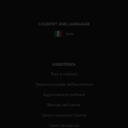
o
n
f
o
COUNTRY AND LANGUAGE
r
m
Italia
i
t
à
a
l
ASSISTENZA
l
e
Resi e rimborsi
W
e
Pagina principale dell'assistenza
b
C
Aggiornamenti software
o
n
Manuali dell'utente
t
Centro riparazioni Suunto
e
n
Centri assistenza
t