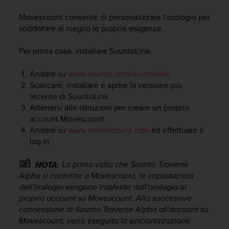
c
u
Movescount consente di personalizzare l'orologio per
r
soddisfare al meglio le proprie esigenze.
a
r
Per prima cosa, installare SuuntoLink:
e
c
h
Andare su
www.suunto.com/suuntolink
.
e
Scaricare, installare e aprire la versione più
q
recente di SuuntoLink.
u
Attenersi alle istruzioni per creare un proprio
e
account Movescount.
s
Andare su
www.movescount.com
ed effettuare il
t
log in.
o
s
La prima volta che
Suunto Traverse
i
NOTA:
t
Alpha
si connette a Movescount, le impostazioni
o
dell'orologio vengono trasferite dall'orologio al
w
proprio account su Movescount. Alla successiva
e
connessione di
Suunto Traverse Alpha
all'account su
b
Movescount, verrà eseguita la sincronizzazione
r