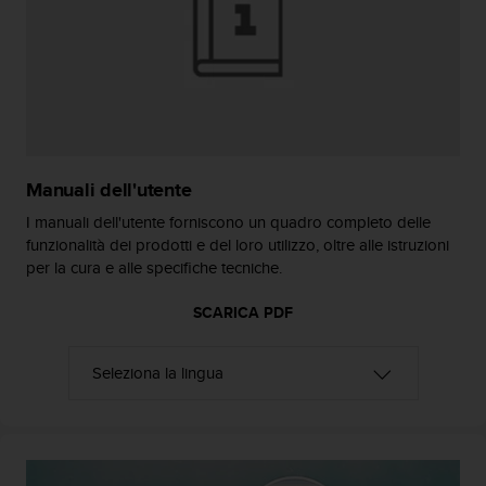
a
g
g
i
u
n
g
a
Manuali dell'utente
i
l
I manuali dell'utente forniscono un quadro completo delle
l
funzionalità dei prodotti e del loro utilizzo, oltre alle istruzioni
i
per la cura e alle specifiche tecniche.
v
e
SCARICA PDF
l
l
o
A
A
d
i
c