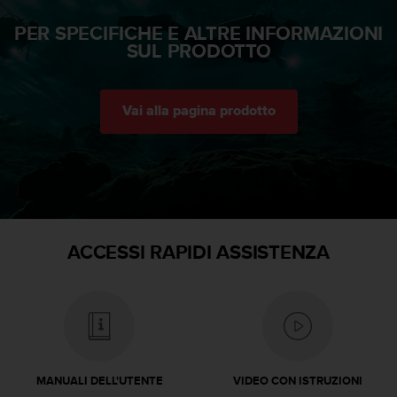
i
PER SPECIFICHE E ALTRE INFORMAZIONI
b
SUL PRODOTTO
i
l
i
t
Vai alla pagina prodotto
à
.
S
e
r
i
s
c
ACCESSI RAPIDI ASSISTENZA
o
n
t
r
i
p
r
MANUALI DELL'UTENTE
VIDEO CON ISTRUZIONI
o