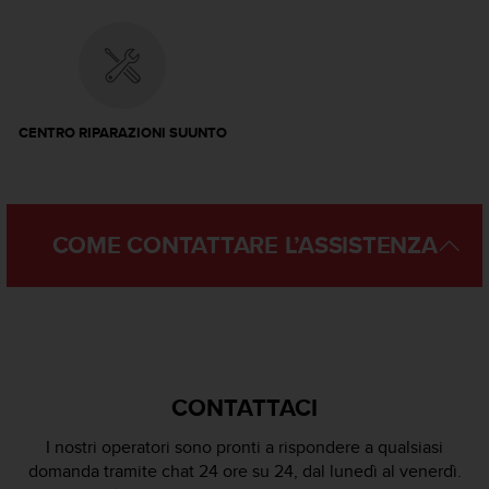
f
o
r
m
a
z
CENTRO RIPARAZIONI SUUNTO
i
o
n
i
d
COME CONTATTARE L’ASSISTENZA
i
q
u
e
s
t
o
CONTATTACI
s
i
I nostri operatori sono pronti a rispondere a qualsiasi
t
domanda tramite chat 24 ore su 24, dal lunedì al venerdì.
o