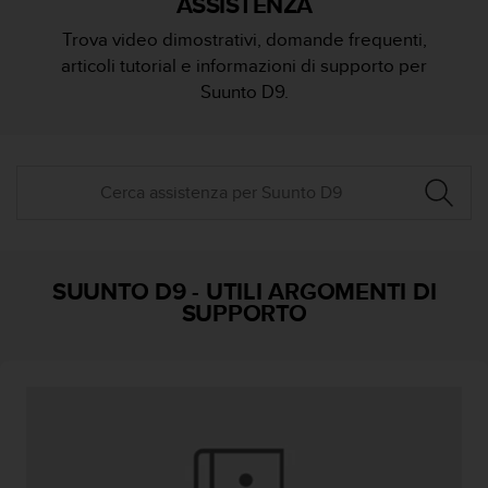
ASSISTENZA
c
u
Trova video dimostrativi, domande frequenti,
r
articoli tutorial e informazioni di supporto per
a
r
Suunto D9.
e
c
h
e
q
u
e
s
t
SUUNTO D9
-
UTILI ARGOMENTI DI
o
SUPPORTO
s
i
t
o
w
e
b
r