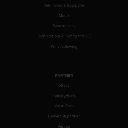
0
Patrimonio e tradizione
0
(
Media
S
t
Sustainability
a
t
Dichiarazioni di Conformità UE
i
Whistleblowing
U
n
i
t
i
PARTNER
)
.
Strava
TrainingPeaks
Value Pack
Benvenuti partner
Partner