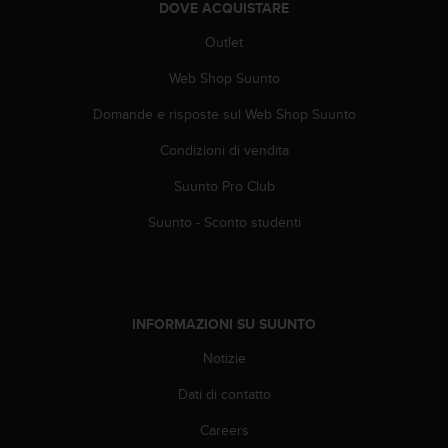
DOVE ACQUISTARE
l
n
Outlet
u
m
Web Shop Suunto
e
r
Domande e risposte sul Web Shop Suunto
o
Condizioni di vendita
v
e
Suunto Pro Club
r
d
Suunto - Sconto studenti
e
+
1
8
5
INFORMAZIONI SU SUUNTO
5
2
Notizie
5
8
Dati di contatto
0
Careers
9