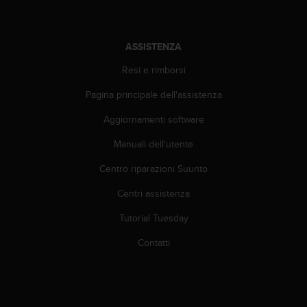
t
t
a
r
ASSISTENZA
e
i
Resi e rimborsi
l
Pagina principale dell'assistenza
S
e
Aggiornamenti software
r
v
Manuali dell'utente
i
z
Centro riparazioni Suunto
i
o
Centri assistenza
C
Tutorial Tuesday
l
i
Contatti
e
n
t
i
a