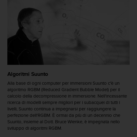
A
c
c
e
s
s
i
b
i
l
i
t
Algoritmi Suunto
y
Alla base di ogni computer per immersioni Suunto c'è un
G
algoritmo RGBM (Reduced Gradient Bubble Model) per il
u
calcolo della decompressione in immersione. Nell'incessante
i
ricerca di modelli sempre migliori per i subacquei di tutti i
d
livelli, Suunto continua a impegnarsi per raggiungere la
e
perfezione dell'RGBM. È ormai da più di un decennio che
l
i
Suunto, insieme al Dott. Bruce Wienke, è impegnata nello
n
sviluppo di algoritmi RGBM.
e