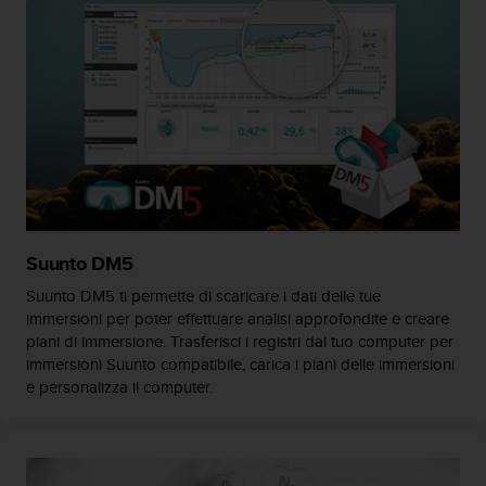
o
n
f
o
r
m
i
t
à
a
l
l
Suunto DM5
e
W
Suunto DM5 ti permette di scaricare i dati delle tue
e
immersioni per poter effettuare analisi approfondite e creare
b
piani di immersione. Trasferisci i registri dal tuo computer per
C
immersioni Suunto compatibile, carica i piani delle immersioni
o
e personalizza il computer.
n
t
e
n
t