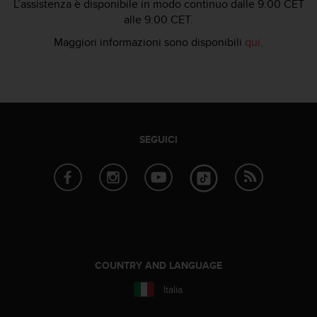
L’assistenza è disponibile in modo continuo dalle 9:00 CET
w
alle 9:00 CET.
e
b
Maggiori informazioni sono disponibili
qui
.
,
t
i
p
r
e
g
SEGUICI
h
i
a
m
o
d
i
c
o
COUNTRY AND LANGUAGE
n
t
Italia
a