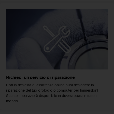
(
W
C
A
G
)
2
.
0
e
l
a
c
o
n
Richiedi un servizio di riparazione
f
o
Con la richiesta di assistenza online puoi richiedere la
r
riparazione del tuo orologio o computer per immersioni
m
Suunto. Il servizio è disponibile in diversi paesi in tutto il
i
mondo.
t
à