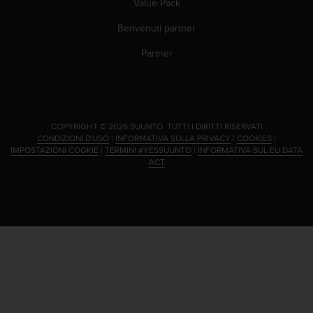
Value Pack
Benvenuti partner
Partner
.
COPYRIGHT © 2026 SUUNTO.
TUTTI I DIRITTI RISERVATI.
CONDIZIONI D'USO
|
INFORMATIVA SULLA PRIVACY
|
COOKIES
|
IMPOSTAZIONI COOKIE
|
TERMINI #YESSUUNTO
|
INFORMATIVA SUL EU DATA
ACT