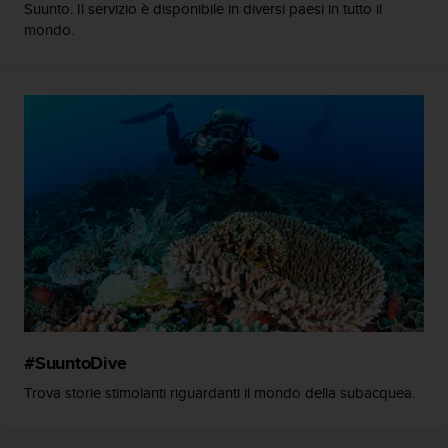
Suunto. Il servizio è disponibile in diversi paesi in tutto il
i
mondo.
b
i
l
i
t
à
.
S
e
r
i
s
c
o
n
t
r
#SuuntoDive
i
Trova storie stimolanti riguardanti il mondo della subacquea.
p
r
o