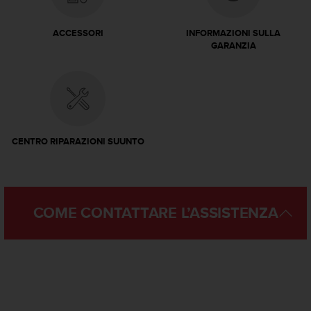
w
e
ACCESSORI
INFORMAZIONI SULLA
b
GARANZIA
,
t
i
p
r
e
g
CENTRO RIPARAZIONI SUUNTO
h
i
a
m
o
COME CONTATTARE L’ASSISTENZA
d
i
c
o
n
t
a