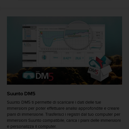
A
c
c
e
s
s
i
b
i
l
i
t
y
G
u
i
Suunto DM5
d
Suunto DM5 ti permette di scaricare i dati delle tue
e
immersioni per poter effettuare analisi approfondite e creare
l
piani di immersione. Trasferisci i registri dal tuo computer per
i
immersioni Suunto compatibile, carica i piani delle immersioni
n
e
e personalizza il computer.