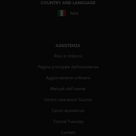
COUNTRY AND LANGUAGE
l
n
Italia
u
m
e
r
o
ASSISTENZA
v
e
Resi e rimborsi
r
d
Pagina principale dell'assistenza
e
+
Aggiornamenti software
1
Manuali dell'utente
8
5
Centro riparazioni Suunto
5
2
Centri assistenza
5
8
Tutorial Tuesday
0
9
Contatti