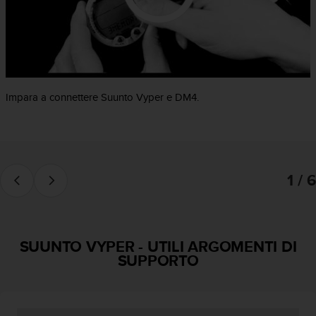
a
g
g
i
u
n
g
Impara a connettere Suunto Vyper e DM4.
a
i
l
l
i
1 / 6
v
e
l
l
o
SUUNTO VYPER
-
UTILI ARGOMENTI DI
A
SUPPORTO
A
d
i
c