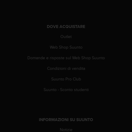
0
0
(
S
t
DOVE ACQUISTARE
a
Outlet
t
i
Web Shop Suunto
U
n
Domande e risposte sul Web Shop Suunto
i
t
Condizioni di vendita
i
)
Suunto Pro Club
.
Suunto - Sconto studenti
INFORMAZIONI SU SUUNTO
Notizie