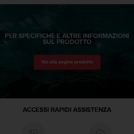
b
l
e
m
i
c
PER SPECIFICHE E ALTRE INFORMAZIONI
o
SUL PRODOTTO
n
l
'
a
Vai alla pagina prodotto
c
c
e
s
s
o
a
ACCESSI RAPIDI ASSISTENZA
l
l
e
i
n