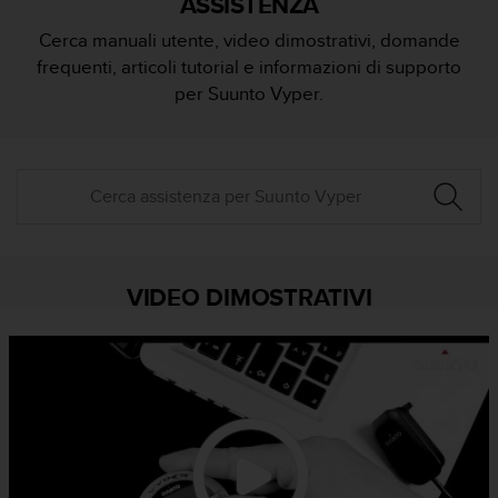
ASSISTENZA
c
u
Cerca manuali utente, video dimostrativi, domande
r
frequenti, articoli tutorial e informazioni di supporto
a
r
per Suunto Vyper.
e
c
h
e
q
u
e
s
t
VIDEO DIMOSTRATIVI
o
s
i
t
o
w
e
b
r