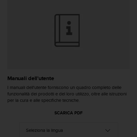
o
n
f
o
r
m
i
t
à
a
l
l
e
Manuali dell'utente
W
e
I manuali dell'utente forniscono un quadro completo delle
b
funzionalità dei prodotti e del loro utilizzo, oltre alle istruzioni
C
per la cura e alle specifiche tecniche.
o
n
SCARICA PDF
t
e
n
t