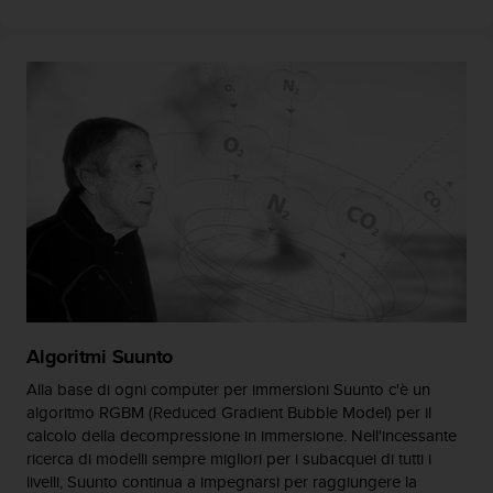
(
W
C
A
G
)
2
.
0
e
l
a
c
o
n
f
Algoritmi Suunto
o
r
Alla base di ogni computer per immersioni Suunto c'è un
m
algoritmo RGBM (Reduced Gradient Bubble Model) per il
i
calcolo della decompressione in immersione. Nell'incessante
t
ricerca di modelli sempre migliori per i subacquei di tutti i
à
livelli, Suunto continua a impegnarsi per raggiungere la