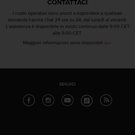
CONTATTACI
t
t
a
I nostri operatori sono pronti a rispondere a qualsiasi
r
domanda tramite chat 24 ore su 24, dal lunedì al venerdì.
e
L’assistenza è disponibile in modo continuo dalle 9:00 CET
i
alle 9:00 CET.
l
Maggiori informazioni sono disponibili
qui
.
S
e
r
v
i
z
i
SEGUICI
o
C
l
i
e
n
t
i
a