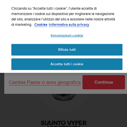
S
Iscriviti alla newsletter e ottieni uno sconto del 5%
u
Cliccando su “Accetta tutti i cookie”, l'utente accetta di
| Resi gratuiti
u
memorizzare i cookie sul dispositivo per migliorare la navigazione
Paese o area geografica:
del sito, analizzare l'utilizzo del sito e assistere nelle nostre attività
n
di marketing.
Cookies
Informativa sulla privacy
t
o
Impostazioni cookie
s
United States
i
Home
Supporto
Suunto Vyper
i
Rifiuta tutti
Currency: $ (USD)
m
p
Shipping only to United States
Accetta tutti i cookie
e
g
n
Cambia Paese o area geografica
a
Continua
p
e
r
a
s
s
SUUNTO VYPER
i