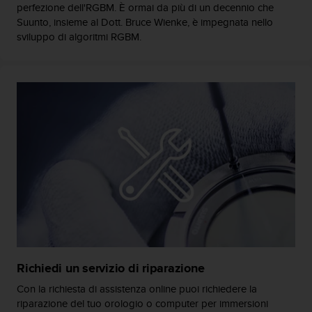
a
perfezione dell'RGBM. È ormai da più di un decennio che
d
Suunto, insieme al Dott. Bruce Wienke, è impegnata nello
a
sviluppo di algoritmi RGBM.
l
t
r
i
s
t
a
n
d
a
r
d
d
i
a
c
c
Richiedi un servizio di riparazione
e
Con la richiesta di assistenza online puoi richiedere la
s
riparazione del tuo orologio o computer per immersioni
s