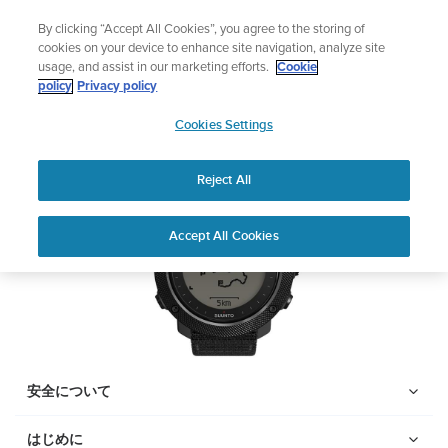
コ
サマーセール
By clicking “Accept All Cookies”, you agree to the storing of
ン
期間限定割引――
最大22%オフ
cookies on your device to enhance site navigation, analyze site
テ
usage, and assist in our marketing efforts.
Cookie
ン
Suunto Traverse Alpha
policy
Privacy policy
ツ
SUUNTO
に
Cookies Settings
APAC
ス
PDFをダウンロードする
キ
Reject All
ッ
プ
Home
サポー
ユーザーガ
Suunto traversa alpha ユーザ
Accept All Cookies
ト
イド
ーガイド
ユーザーガイド
製品マニュアルを確認し、ハウツービデオを視聴し、Q&Aを読ん
で、Suunto 製品を最大限に活用してください。下のドロップダ
ウン メニューから製品を選択してください。
安全について
はじめに