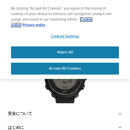
コ
サマーセール
By clicking “Accept All Cookies”, you agree to the storing of
ン
期間限定割引――
最大22%オフ
cookies on your device to enhance site navigation, analyze site
テ
usage, and assist in our marketing efforts.
Cookie
ン
Suunto Traverse Alpha
policy
Privacy policy
ツ
SUUNTO
に
Cookies Settings
APAC
ス
PDFをダウンロードする
キ
Reject All
ッ
プ
Home
サポー
ユーザーガ
Suunto traversa alpha ユーザ
Accept All Cookies
ト
イド
ーガイド
ユーザーガイド
製品マニュアルを確認し、ハウツービデオを視聴し、Q&Aを読ん
で、Suunto 製品を最大限に活用してください。下のドロップダ
ウン メニューから製品を選択してください。
安全について
はじめに