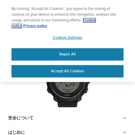
コ
ニュースレターに登録すると、5％オフになり
By clicking “Accept All Cookies”, you agree to the storing of
ン
|返品無料
cookies on your device to enhance site navigation, analyze site
テ
usage, and assist in our marketing efforts.
Cookie
ン
Suunto Traverse Alpha
policy
Privacy policy
ツ
SUUNTO
に
Cookies Settings
APAC
ス
PDFをダウンロードする
キ
Reject All
ッ
プ
Home
サポー
ユーザーガ
Suunto traversa alpha ユーザ
Accept All Cookies
ト
イド
ーガイド
ユーザーガイド
製品マニュアルを確認し、ハウツービデオを視聴し、Q&Aを読ん
で、Suunto 製品を最大限に活用してください。下のドロップダ
ウン メニューから製品を選択してください。
安全について
はじめに