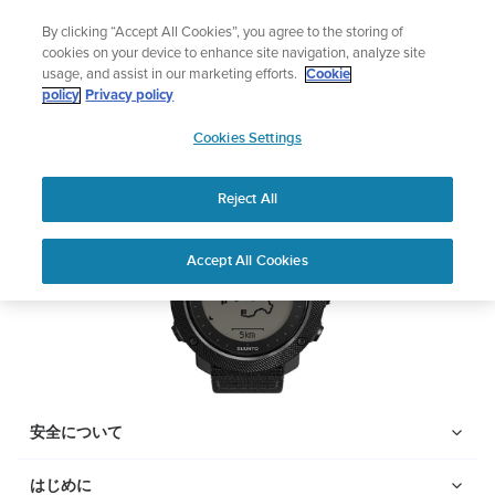
コ
サマーセール
By clicking “Accept All Cookies”, you agree to the storing of
ン
期間限定割引――
最大22%オフ
cookies on your device to enhance site navigation, analyze site
テ
usage, and assist in our marketing efforts.
Cookie
ン
Suunto Traverse Alpha
policy
Privacy policy
ツ
SUUNTO
に
Cookies Settings
APAC
ス
PDFをダウンロードする
キ
Reject All
ッ
プ
Home
サポー
ユーザーガ
Suunto traversa alpha ユーザ
Accept All Cookies
ト
イド
ーガイド
ユーザーガイド
製品マニュアルを確認し、ハウツービデオを視聴し、Q&Aを読ん
で、Suunto 製品を最大限に活用してください。下のドロップダ
ウン メニューから製品を選択してください。
安全について
はじめに