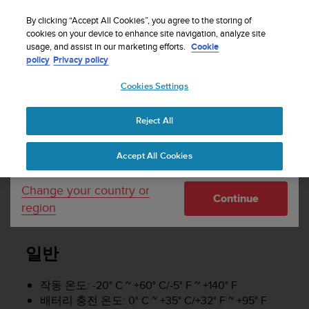
By clicking “Accept All Cookies”, you agree to the storing of
cookies on your device to enhance site navigation, analyze site
Your country or region:
usage, and assist in our marketing efforts.
Cookie
policy
Privacy policy
SUUNTO SPARTAN ULTRA 사용 설명서 -
2.6
Cookies Settings
United States
Reject All
Currency: $ (USD)
기술 사양
Shipping only to United States
Accept All Cookies
Change your country or
기술 사양
Continue
region
일반
작동 온도: -20° C ~ +60° C/-5° F ~ +140° F
배터리 충전 온도: 0° C ~ +35° C/+32° F ~ +95° F