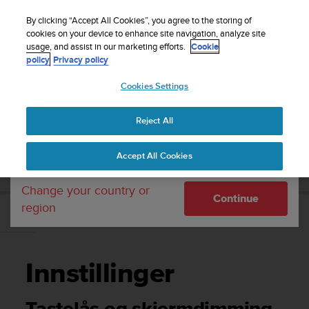
S
Sign up for the newsletter and get 5% off
| Easy
u
By clicking “Accept All Cookies”, you agree to the storing of
returns
u
cookies on your device to enhance site navigation, analyze site
Your country or region:
usage, and assist in our marketing efforts.
Cookie
n
policy
Privacy policy
t
o
Cookies Settings
United States
i
s
Home
Support
Suunto 5 Peak
Brukerhåndbok
c
Reject All
Currency: $ (USD)
o
m
Shipping only to United States
SUUNTO 5 PEAK BRUKERHÅNDBOK
Accept All Cookies
m
i
t
Change your country or
Continue
t
region
e
Innstillinger
d
t
o
Innstillinger
a
c
h