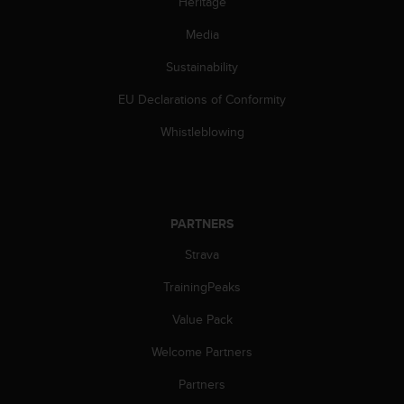
Heritage
s
(
Media
W
C
Sustainability
A
G
EU Declarations of Conformity
)
Whistleblowing
2
.
0
a
n
PARTNERS
d
a
Strava
c
h
TrainingPeaks
i
e
Value Pack
v
i
Welcome Partners
n
Partners
g