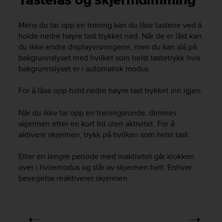
Tastelås og skjermdimming
i
e
v
Mens du tar opp en trening kan du låse tastene ved å
i
holde nedre høyre tast trykket ned. Når de er låst kan
n
du ikke endre displayvisningene, men du kan slå på
g
bakgrunnslyset med hvilket som helst tastetrykk hvis
L
bakgrunnslyset er i automatisk modus.
e
v
e
For å låse opp hold nedre høyre tast trykket inn igjen.
l
A
Når du ikke tar opp en treningsrunde, dimmes
A
skjermen etter en kort tid uten aktivitet. For å
c
aktivere skjermen, trykk på hvilken som helst tast.
o
n
Etter en lengre periode med inaktivitet går klokken
f
over i hvilemodus og slår av skjermen helt. Enhver
o
bevegelse reaktiverer skjermen.
r
m
a
n
c