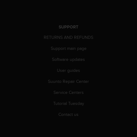
r
m
a
n
c
SUPPORT
e
RETURNS AND REFUNDS
w
i
Support main page
t
h
Software updates
t
h
User guides
e
W
Suunto Repair Center
e
Service Centers
b
C
Tutorial Tuesday
o
n
Contact us
t
e
n
t