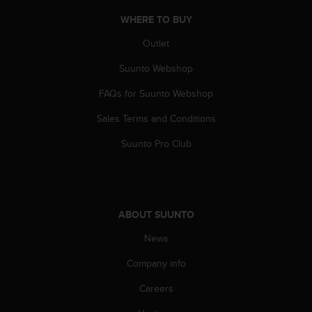
A
WHERE TO BUY
c
c
Outlet
e
s
Suunto Webshop
s
FAQs for Suunto Webshop
i
b
Sales Terms and Conditions
i
l
Suunto Pro Club
i
t
y
G
u
ABOUT SUUNTO
i
d
News
e
l
Company info
i
Careers
n
e