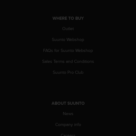
A
c
c
WHERE TO BUY
e
Outlet
s
s
Suunto Webshop
i
b
FAQs for Suunto Webshop
i
l
Sales Terms and Conditions
i
t
Suunto Pro Club
y
G
u
i
d
ABOUT SUUNTO
e
News
l
i
Company info
n
e
Careers