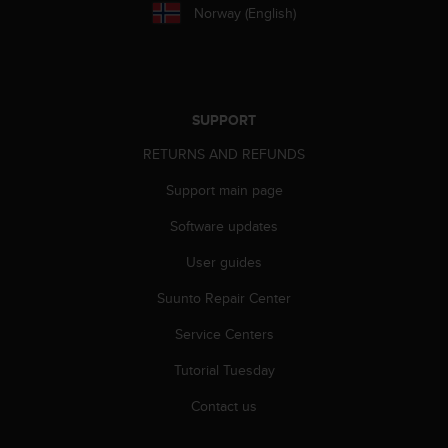
r
Norway (English)
m
a
n
c
e
SUPPORT
w
i
RETURNS AND REFUNDS
t
h
Support main page
t
h
Software updates
e
User guides
W
e
Suunto Repair Center
b
C
Service Centers
o
n
Tutorial Tuesday
t
e
Contact us
n
t