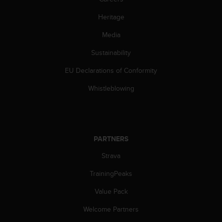
s
(
Heritage
W
C
Media
A
Sustainability
G
)
EU Declarations of Conformity
2
.
Whistleblowing
0
a
n
d
a
PARTNERS
c
h
Strava
i
e
TrainingPeaks
v
Value Pack
i
n
Welcome Partners
g