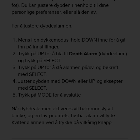
i
fot). Du kan justere dybden i henhold til dine
e
personlige preferanser, eller slå den av.
v
i
n
For å justere dybdealarmen:
g
L
Mens i en dykkemodus, hold
DOWN
inne for å gå
e
inn på innstillinger.
v
Trykk på
UP
for å bla til
Depth Alarm
(dybdealarm)
e
og trykk på
SELECT
.
l
Trykk på
UP
for å slå alarmen på/av, og bekreft
A
med
SELECT
.
A
Juster dybden med
DOWN
eller
UP
, og aksepter
c
med
SELECT
.
o
n
Trykk på
MODE
for å avslutte
f
o
Når dybdealarmen aktiveres vil bakgrunnslyset
r
blinke, og en lav-prioritets, hørbar alarm vil lyde.
m
Kvitter alarmen ved å trykke på vilkårlig knapp.
a
n
c