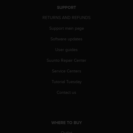
A
SUPPORT
c
c
RETURNS AND REFUNDS
e
Support main page
s
s
Software updates
i
b
User guides
i
l
Suunto Repair Center
i
t
Service Centers
y
Tutorial Tuesday
G
u
Contact us
i
d
e
l
i
WHERE TO BUY
n
e
Outlet