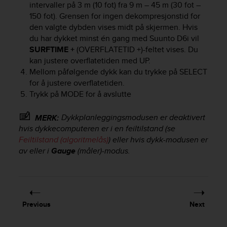
intervaller på 3 m (10 fot) fra 9 m – 45 m (30 fot –
e
150 fot). Grensen for ingen dekompresjonstid for
f
den valgte dybden vises midt på skjermen. Hvis
o
r
du har dykket minst én gang med
Suunto D6i
vil
t
SURFTIME +
(OVERFLATETID +)-feltet vises. Du
h
kan justere overflatetiden med
UP
.
i
Mellom påfølgende dykk kan du trykke på
SELECT
s
for å justere overflatetiden.
w
Trykk på
MODE
for å avslutte
e
b
Dykkplanleggingsmodusen er deaktivert
MERK:
s
hvis dykkecomputeren er i en feiltilstand (se
i
t
Feiltilstand (algoritmelås)
) eller hvis dykk-modusen er
e
av eller i
Gauge
(måler)-modus.
i
n
c
o
n
Previous
Next
f
o