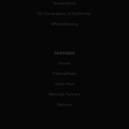
c
Sustainability
o
m
EU Declarations of Conformity
p
l
Whistleblowing
i
a
n
c
e
PARTNERS
w
Strava
i
t
TrainingPeaks
h
o
Value Pack
t
h
Welcome Partners
e
r
Partners
a
c
c
e