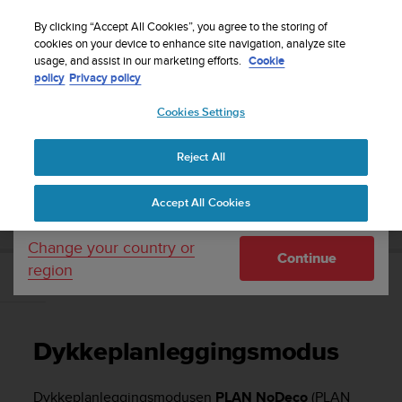
S
Sign up for the newsletter and get 5% off
| Easy
u
By clicking “Accept All Cookies”, you agree to the storing of
returns
u
cookies on your device to enhance site navigation, analyze site
Your country or region:
usage, and assist in our marketing efforts.
Cookie
n
policy
Privacy policy
t
o
Cookies Settings
United States
i
s
Home
Support
Suunto D6i
Brukerhåndbok -
c
Reject All
Currency: $ (USD)
o
m
Shipping only to United States
SUUNTO D6I BRUKERHÅNDBOK -
Accept All Cookies
m
i
t
Change your country or
Continue
t
region
e
Dykkeplanleggingsmodus
d
t
o
Dykkeplanleggingsmodus
a
c
h
Dykkeplanleggingsmodusen
PLAN NoDeco
(PLAN