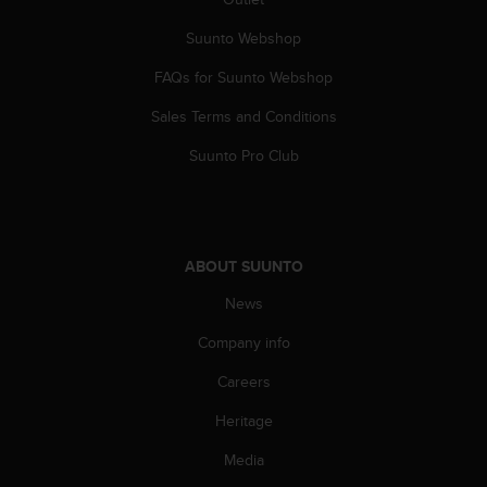
s
(
Suunto Webshop
W
C
FAQs for Suunto Webshop
A
Sales Terms and Conditions
G
)
Suunto Pro Club
2
.
0
a
n
ABOUT SUUNTO
d
a
News
c
h
Company info
i
e
Careers
v
Heritage
i
n
Media
g