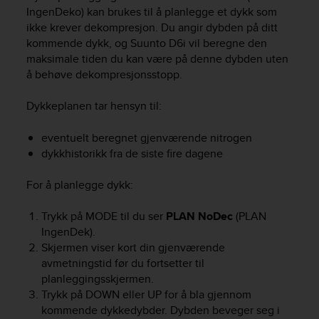
i
IngenDeko) kan brukes til å planlegge et dykk som
e
ikke krever dekompresjon. Du angir dybden på ditt
v
kommende dykk, og
Suunto D6i
vil beregne den
i
maksimale tiden du kan være på denne dybden uten
n
g
å behøve dekompresjonsstopp.
L
e
Dykkeplanen tar hensyn til:
v
e
eventuelt beregnet gjenværende nitrogen
l
dykkhistorikk fra de siste fire dagene
A
A
For å planlegge dykk:
c
o
n
Trykk på
MODE
til du ser
PLAN NoDec
(PLAN
f
IngenDek).
o
Skjermen viser kort din gjenværende
r
avmetningstid før du fortsetter til
m
planleggingsskjermen.
a
Trykk på
DOWN
eller
UP
for å bla gjennom
n
kommende dykkedybder. Dybden beveger seg i
c