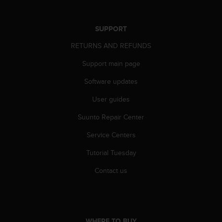
s
s
i
SUPPORT
b
RETURNS AND REFUNDS
i
l
Support main page
i
t
Software updates
y
s
User guides
t
a
Suunto Repair Center
n
Service Centers
d
a
Tutorial Tuesday
r
d
Contact us
s
.
P
l
e
WHERE TO BUY