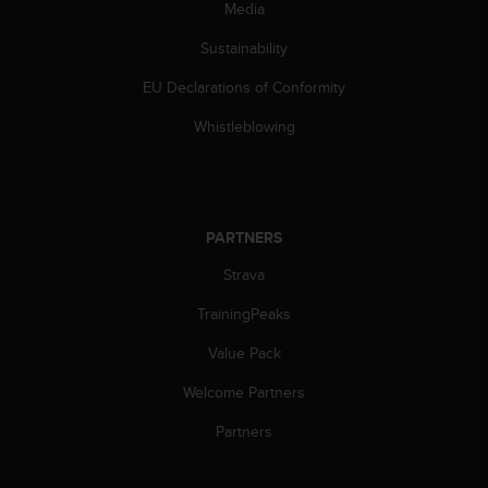
Media
c
e
Sustainability
a
t
EU Declarations of Conformity
U
Whistleblowing
S
A
+
1
8
5
PARTNERS
5
Strava
2
5
TrainingPeaks
8
0
Value Pack
9
0
Welcome Partners
0
Partners
(
t
o