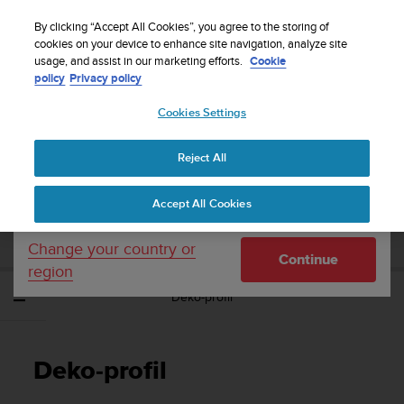
S
Sign up for the newsletter and get 5% off
| Easy
u
By clicking “Accept All Cookies”, you agree to the storing of
returns
u
cookies on your device to enhance site navigation, analyze site
Your country or region:
usage, and assist in our marketing efforts.
Cookie
n
policy
Privacy policy
t
o
Cookies Settings
United States
i
s
Home
Support
Suunto EON Steel
Brukerveiledning 3.0
c
Reject All
Currency: $ (USD)
o
m
Shipping only to United States
SUUNTO EON STEEL BRUKERVEILEDNING
Accept All Cookies
m
3.0
i
t
Change your country or
Continue
t
region
e
Deko-profil
d
t
o
a
Deko-profil
c
h