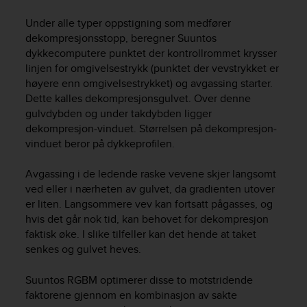
e
Under alle typer oppstigning som medfører
f
o
dekompresjonsstopp, beregner Suuntos
r
dykkecomputere punktet der kontrollrommet krysser
t
linjen for omgivelsestrykk (punktet der vevstrykket er
h
høyere enn omgivelsestrykket) og avgassing starter.
i
Dette kalles dekompresjonsgulvet. Over denne
s
gulvdybden og under takdybden ligger
w
dekompresjon-vinduet. Størrelsen på dekompresjon-
e
vinduet beror på dykkeprofilen.
b
s
Avgassing i de ledende raske vevene skjer langsomt
i
t
ved eller i nærheten av gulvet, da gradienten utover
e
er liten. Langsommere vev kan fortsatt pågasses, og
i
hvis det går nok tid, kan behovet for dekompresjon
n
faktisk øke. I slike tilfeller kan det hende at taket
c
senkes og gulvet heves.
o
n
Suuntos RGBM optimerer disse to motstridende
f
faktorene gjennom en kombinasjon av sakte
o