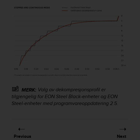
s
(
W
C
A
G
)
2
.
0
a
n
d
a
Valg av dekompresjonsprofil er
MERK:
c
tilgjengelig for EON Steel Black-enheter og EON
h
Steel-enheter med programvareoppdatering 2.5.
i
e
v
i
n
g
Previous
Next