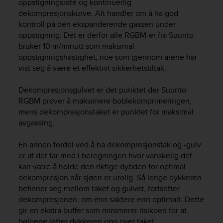
oppstigningsrate og kontinuerlig
r
dekompresjonskurve. Alt handler om å ha god
m
a
kontroll på den ekspanderende gassen under
n
oppstigning. Det er derfor alle RGBM-er fra Suunto
c
bruker 10 m/minutt som maksimal
e
oppstigningshastighet, noe som gjennom årene har
w
vist seg å være et effektivt sikkerhetstiltak.
i
t
Dekompresjonsgulvet er det punktet der Suunto
h
RGBM prøver å maksimere boblekomprimeringen,
t
mens dekompresjonstaket er punktet for maksimal
h
e
avgassing.
W
e
En annen fordel ved å ha dekompresjonstak og -gulv
b
er at det tar med i beregningen hvor vanskelig det
C
kan være å holde den riktige dybden for optimal
o
dekompresjon når sjøen er urolig. Så lenge dykkeren
n
befinner seg mellom taket og gulvet, fortsetter
t
dekompresjonen, om enn saktere enn optimalt. Dette
e
gir en ekstra buffer som minimerer risikoen for at
n
bølgene løfter dykkeren opp over taket.
t