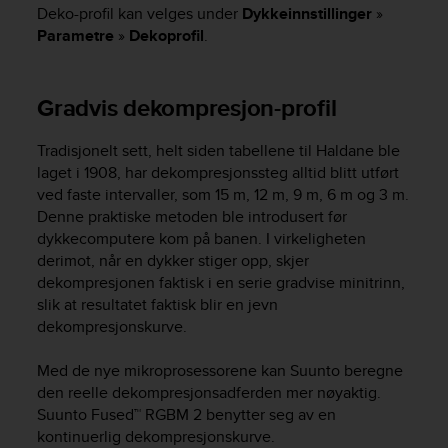
i
Deko-profil kan velges under
Dykkeinnstillinger
»
e
Parametre
»
Dekoprofil
.
v
i
n
Gradvis dekompresjon-profil
g
L
e
Tradisjonelt sett, helt siden tabellene til Haldane ble
v
laget i 1908, har dekompresjonssteg alltid blitt utført
e
ved faste intervaller, som 15 m, 12 m, 9 m, 6 m og 3 m.
l
Denne praktiske metoden ble introdusert før
A
dykkecomputere kom på banen. I virkeligheten
A
derimot, når en dykker stiger opp, skjer
c
o
dekompresjonen faktisk i en serie gradvise minitrinn,
n
slik at resultatet faktisk blir en jevn
f
dekompresjonskurve.
o
r
Med de nye mikroprosessorene kan Suunto beregne
m
den reelle dekompresjonsadferden mer nøyaktig.
a
Suunto Fused™ RGBM 2 benytter seg av en
n
kontinuerlig dekompresjonskurve.
c