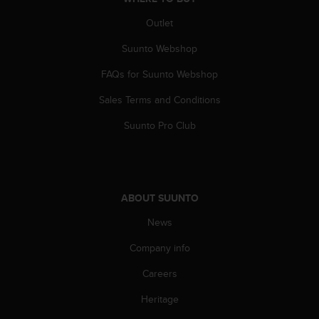
a
s
Outlet
e
c
Suunto Webshop
o
FAQs for Suunto Webshop
n
t
Sales Terms and Conditions
a
c
Suunto Pro Club
t
C
u
s
t
ABOUT SUUNTO
o
m
News
e
r
Company info
S
Careers
e
r
Heritage
v
i