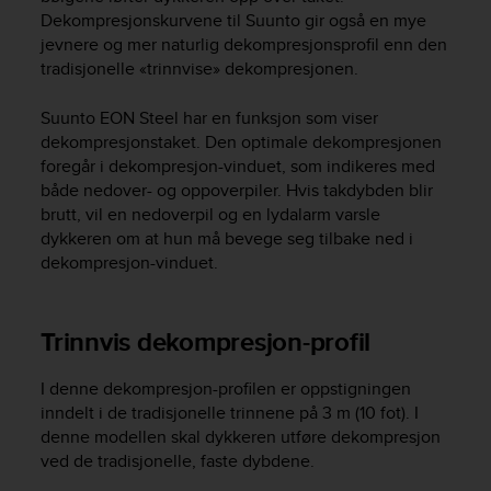
A
Dekompresjonskurvene til Suunto gir også en mye
c
jevnere og mer naturlig dekompresjonsprofil enn den
c
tradisjonelle «trinnvise» dekompresjonen.
e
s
Suunto EON Steel
har en funksjon som viser
s
dekompresjonstaket. Den optimale dekompresjonen
i
foregår i dekompresjon-vinduet, som indikeres med
b
både nedover- og oppoverpiler. Hvis takdybden blir
i
brutt, vil en nedoverpil og en lydalarm varsle
l
dykkeren om at hun må bevege seg tilbake ned i
i
t
dekompresjon-vinduet.
y
G
u
Trinnvis dekompresjon-profil
i
d
I denne dekompresjon-profilen er oppstigningen
e
inndelt i de tradisjonelle trinnene på 3 m (10 fot). I
l
i
denne modellen skal dykkeren utføre dekompresjon
n
ved de tradisjonelle, faste dybdene.
e