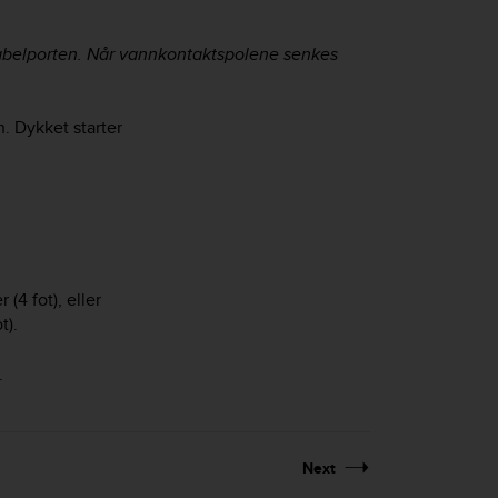
kabelporten. Når vannkontaktspolene senkes
n. Dykket starter
(4 fot), eller
t).
.
Next