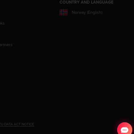
S
COUNTRY AND LANGUAGE
Norway (English)
aks
artners
EU DATA ACT NOTICE