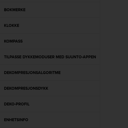
e
f
BOKMERKE
o
r
KLOKKE
t
h
i
KOMPASS
s
w
e
TILPASSE DYKKEMODUSER MED SUUNTO-APPEN
b
s
i
DEKOMPRESJONSALGORITME
t
e
DEKOMPRESJONSDYKK
i
n
c
DEKO-PROFIL
o
n
f
ENHETSINFO
o