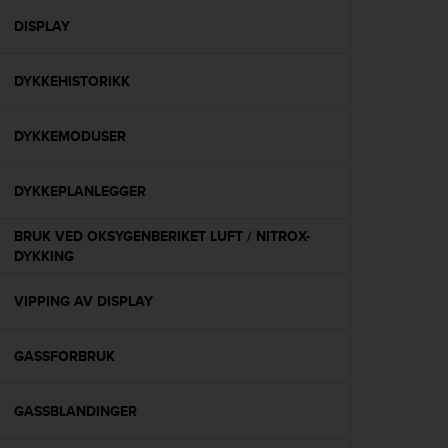
r
m
DISPLAY
a
n
DYKKEHISTORIKK
c
e
w
DYKKEMODUSER
i
t
h
DYKKEPLANLEGGER
t
h
BRUK VED OKSYGENBERIKET LUFT / NITROX-
e
DYKKING
W
e
VIPPING AV DISPLAY
b
C
o
GASSFORBRUK
n
t
e
GASSBLANDINGER
n
t