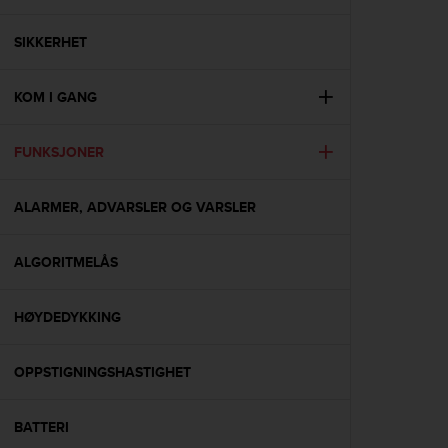
i
e
v
SIKKERHET
i
n
KOM I GANG
g
L
e
FUNKSJONER
v
e
l
ALARMER, ADVARSLER OG VARSLER
A
A
c
ALGORITMELÅS
o
n
HØYDEDYKKING
f
o
r
OPPSTIGNINGSHASTIGHET
m
a
n
BATTERI
c