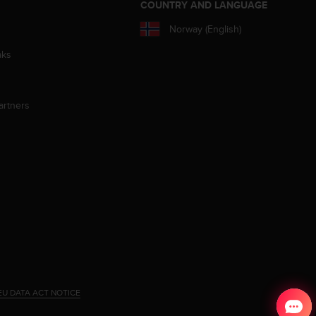
S
COUNTRY AND LANGUAGE
Norway (English)
aks
artners
EU DATA ACT NOTICE