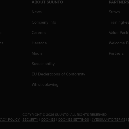
ABOUT SUUNTO
PARTNER
News
Strava
Company info
TrainingPe
p
Careers
Value Pack
ns
Heritage
Welcome P
Media
Partners
Sustainability
EU Declarations of Conformity
Whistleblowing
.
COPYRIGHT © 2026 SUUNTO.
ALL RIGHTS RESERVED.
VACY POLICY
|
SECURITY
|
COOKIES
|
COOKIES SETTINGS
|
#YESSUUNTO TERMS
|