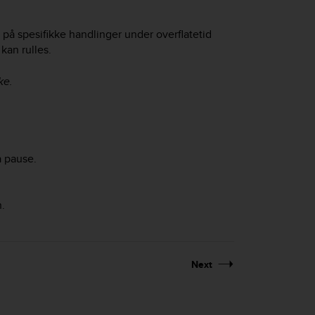
n på spesifikke handlinger under overflatetid
kan rulles.
ke.
å pause.
.
Next