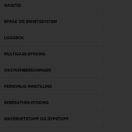
A
GASSTID
c
c
SPRÅK OG ENHETSSYSTEM
e
s
s
LOGGBOK
i
b
i
MULTIGASS-DYKKING
l
i
t
OKSYGENBEREGNINGER
y
G
PERSONLIG INNSTILLING
u
i
d
REBREATHER-DYKKING
e
l
i
SIKKERHETSTOPP OG DYPSTOPP
n
e