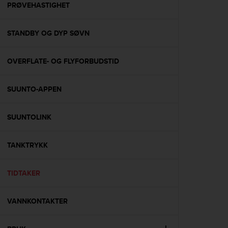
s
PRØVEHASTIGHET
(
W
STANDBY OG DYP SØVN
C
A
G
OVERFLATE- OG FLYFORBUDSTID
)
2
.
SUUNTO-APPEN
0
a
n
SUUNTOLINK
d
a
TANKTRYKK
c
h
i
TIDTAKER
e
v
i
VANNKONTAKTER
n
g