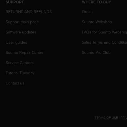
SUPPORT
WHERE TO BUY
s
s
RETURNS AND REFUNDS
Outlet
i
b
Support main page
Suunto Webshop
i
Software updates
FAQs for Suunto Websho
l
i
User guides
Sales Terms and Conditio
t
y
Suunto Repair Center
Suunto Pro Club
s
t
Service Centers
a
n
Tutorial Tuesday
d
Contact us
a
r
d
s
.
P
l
TERMS OF USE
|
PRI
e