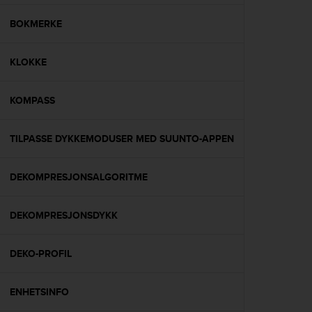
e
f
BOKMERKE
o
r
KLOKKE
t
h
i
KOMPASS
s
w
e
TILPASSE DYKKEMODUSER MED SUUNTO-APPEN
b
s
i
DEKOMPRESJONSALGORITME
t
e
DEKOMPRESJONSDYKK
i
n
c
DEKO-PROFIL
o
n
f
ENHETSINFO
o