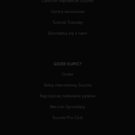
Centrum naprawcze Suunto
y
t
Centra serwisowe
y
Tutorial Tuesday
c
z
Skontaktuj się z nami
n
y
m
i
W
GDZIE KUPIĆ?
C
A
Outlet
G
2
Sklep internetowy Suunto
.
0
Najczęściej zadawane pytania
(
Warunki Sprzedaży
W
e
Suunto Pro Club
b
C
o