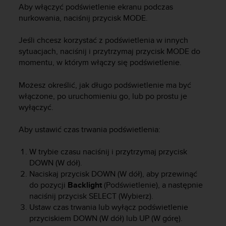
s
Aby włączyć podświetlenie ekranu podczas
t
nurkowania, naciśnij przycisk
MODE
.
a
r
Jeśli chcesz korzystać z podświetlenia w innych
a
sytuacjach, naciśnij i przytrzymaj przycisk
MODE
do
ń
,
momentu, w którym włączy się podświetlenie.
a
b
Możesz określić, jak długo podświetlenie ma być
y
włączone, po uruchomieniu go, lub po prostu je
n
wyłączyć.
i
n
Aby ustawić czas trwania podświetlenia:
i
e
W trybie czasu naciśnij i przytrzymaj przycisk
j
s
DOWN
(W dół).
z
Naciskaj przycisk
DOWN
(W dół), aby przewinąć
a
do pozycji
Backlight
(Podświetlenie), a następnie
w
naciśnij przycisk
SELECT
(Wybierz).
i
Ustaw czas trwania lub wyłącz podświetlenie
t
przyciskiem
DOWN
(W dół) lub
UP
(W górę).
r