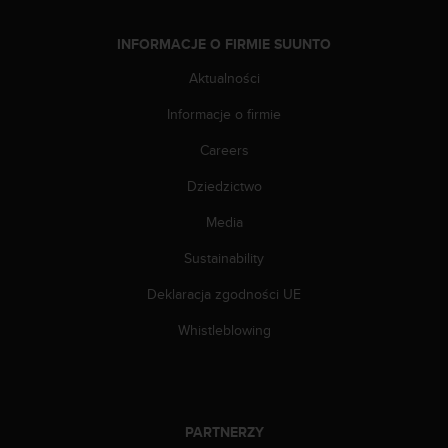
n
t
INFORMACJE O FIRMIE SUUNTO
e
n
Aktualności
t
A
Informacje o firmie
c
c
Careers
e
Dziedzictwo
s
s
Media
i
b
Sustainability
i
l
Deklaracja zgodności UE
i
t
Whistleblowing
y
G
u
i
d
PARTNERZY