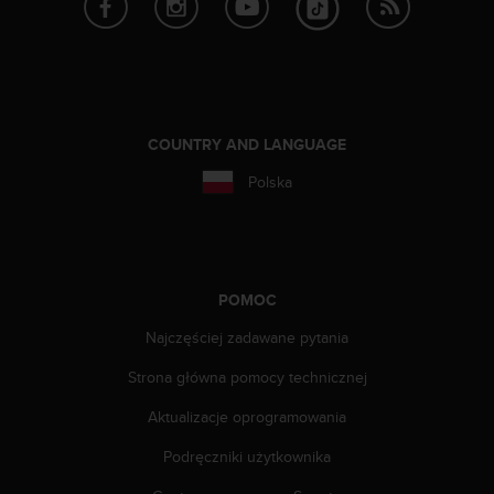
a
z
g
o
d
n
o
COUNTRY AND LANGUAGE
ś
Polska
ć
n
a
p
o
z
POMOC
i
o
Najczęściej zadawane pytania
m
Strona główna pomocy technicznej
i
e
Aktualizacje oprogramowania
A
A
Podręczniki użytkownika
z
w