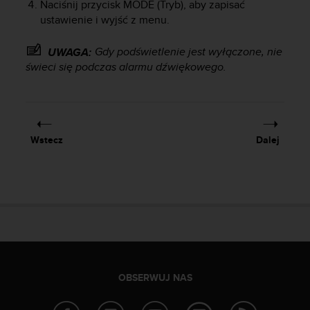
Naciśnij przycisk
MODE
(Tryb), aby zapisać
y
ustawienie i wyjść z menu.
n
a
Gdy podświetlenie jest wyłączone, nie
i
UWAGA:
n
świeci się podczas alarmu dźwiękowego.
t
e
r
n
e
Wstecz
Dalej
t
o
w
a
o
s
i
ą
g
n
OBSERWUJ NAS
ę
ł