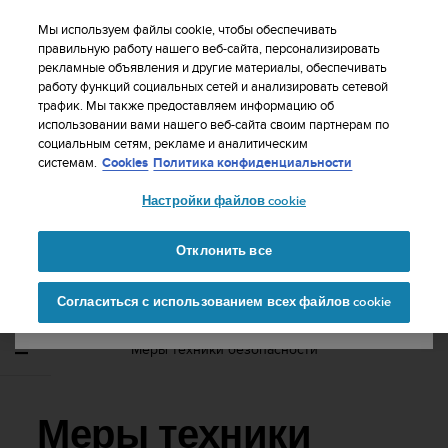
S
WE SHIP TO 75+ DESTINATIONS OVER THE
u
Мы используем файлы cookie, чтобы обеспечивать
WORLD:
CLICK HERE TO SELECT YOURS
u
правильную работу нашего веб-сайта, персонализировать
Ваша страна или регион:
рекламные объявления и другие материалы, обеспечивать
n
работу функций социальных сетей и анализировать сетевой
t
трафик. Мы также предоставляем информацию об
o
использовании вами нашего веб-сайта своим партнерам по
United States
п
социальным сетям, рекламе и аналитическим
р
Главная
Поддержка
Suunto 3 Fitness
Руководство
системам.
Cookies
Политика конфиденциальности
и
пользователя
Currency: $ (USD)
л
Настройки файлов cookie
а
Shipping only to United States
г
SUUNTO 3 FITNESS РУКОВОДСТВО
а
Отклонить все
ПОЛЬЗОВАТЕЛЯ
е
Изменить страну или
Продолжит
т
Согласиться с использованием всех файлов cookie
регион
ь
в
с
Меры техники безопасности
е
у
с
и
Меры техники
л