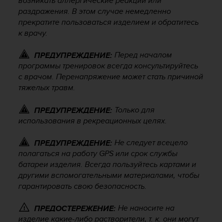
возникать аллергические реакции или
р
раздражения. В этом случае немедленно
о
прекратите пользоваться изделием и обратитесь
в
к врачу.
н
я
Перед началом
ПРЕДУПРЕЖДЕНИЕ:
A
программы тренировок всегда консультируйтесь
A
,
с врачом. Перенапряжение может стать причиной
о
тяжелых травм.
п
р
Только для
ПРЕДУПРЕЖДЕНИЕ:
е
использования в рекреационных целях.
д
е
Не следует всецело
ПРЕДУПРЕЖДЕНИЕ:
л
полагаться на работу GPS или срок службы
е
батареи изделия. Всегда пользуйтесь картами и
н
другими вспомогательными материалами, чтобы
н
о
гарантировать свою безопасность.
г
о
Не наносите на
ПРЕДОСТЕРЕЖЕНИЕ:
в
изделие какие-либо растворители, т. к. они могут