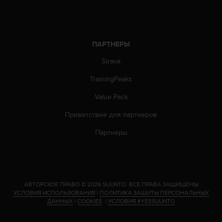
о
с
т
и
.
ПАРТНЕРЫ
Е
Strava
с
л
TrainingPeaks
и
у
Value Pack
в
а
Приветствие для партнеров
с
в
Партнеры
о
з
н
и
к
.
АВТОРСКОЕ ПРАВО © 2026 SUUNTO.
ВСЕ ПРАВА ЗАЩИЩЕНЫ.
л
УСЛОВИЯ ИСПОЛЬЗОВАНИЯ
|
ПОЛИТИКА ЗАЩИТЫ ПЕРСОНАЛЬНЫХ
и
ДАННЫХ
|
COOKIES
|
УСЛОВИЯ #YESSUUNTO
к
а