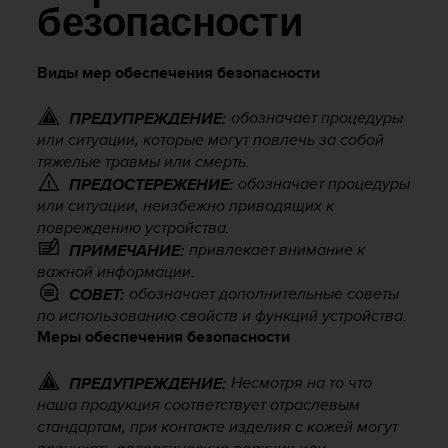
и
безопасности
я
,
ч
Виды мер обеспечения безопасности
т
о
обозначает процедуры
ПРЕДУПРЕЖДЕНИЕ:
б
или ситуации, которые могут повлечь за собой
ы
тяжелые травмы или смерть.
э
т
обозначает процедуры
ПРЕДОСТЕРЕЖЕНИЕ:
о
или ситуации, неизбежно приводящих к
т
повреждению устройства.
с
привлекает внимание к
ПРИМЕЧАНИЕ:
а
важной информации.
й
обозначает дополнительные советы
СОВЕТ:
т
по использованию свойств и функций устройства.
д
Меры обеспечения безопасности
о
с
Несмотря на то что
т
ПРЕДУПРЕЖДЕНИЕ:
и
наша продукция соответствует отраслевым
г
стандартам, при контакте изделия с кожей могут
у