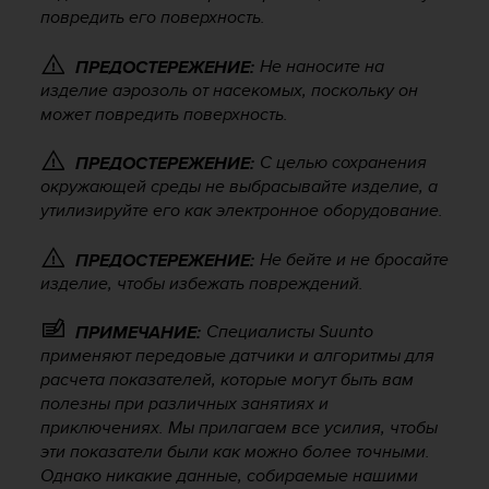
Р
повредить его поверхность.
у
к
Не наносите на
ПРЕДОСТЕРЕЖЕНИЕ:
о
изделие аэрозоль от насекомых, поскольку он
в
может повредить поверхность.
о
д
с
С целью сохранения
ПРЕДОСТЕРЕЖЕНИЕ:
т
окружающей среды не выбрасывайте изделие, а
в
утилизируйте его как электронное оборудование.
е
п
Не бейте и не бросайте
ПРЕДОСТЕРЕЖЕНИЕ:
о
изделие, чтобы избежать повреждений.
о
б
Специалисты Suunto
ПРИМЕЧАНИЕ:
е
применяют передовые датчики и алгоритмы для
с
п
расчета показателей, которые могут быть вам
е
полезны при различных занятиях и
ч
приключениях. Мы прилагаем все усилия, чтобы
е
эти показатели были как можно более точными.
н
Однако никакие данные, собираемые нашими
и