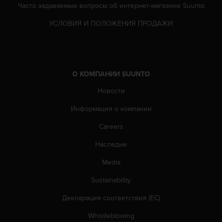
Часто задаваемые вопросы oб интернет-магазине Suunto
р
у
УСЛОВИЯ И ПОЛОЖЕНИЯ ПРОДАЖИ
г
и
х
с
т
О КОМПАНИИ SUUNTO
а
н
Новости
д
а
Информация о компании
р
т
Careers
о
Наследие
в
д
Media
о
с
Sustainability
т
у
Декларация соответствия (ЕС)
п
н
Whistleblowing