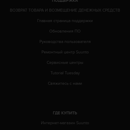
ПОДДЕРЖКА
т
в
ВОЗВРАТ ТОВАРА И ВОЗМЕЩЕНИЕ ДЕНЕЖНЫХ СРЕДСТВ
е
т
Главная страница поддержки
с
т
Обновления ПО
в
о
Руководства пользователя
в
Ремонтный центр Suunto
а
л
Сервисные центры
т
р
Tutorial Tuesday
е
б
Свяжитесь с нами
о
в
а
н
и
ГДЕ КУПИТЬ
я
м
Интернет-магазин Suunto
д