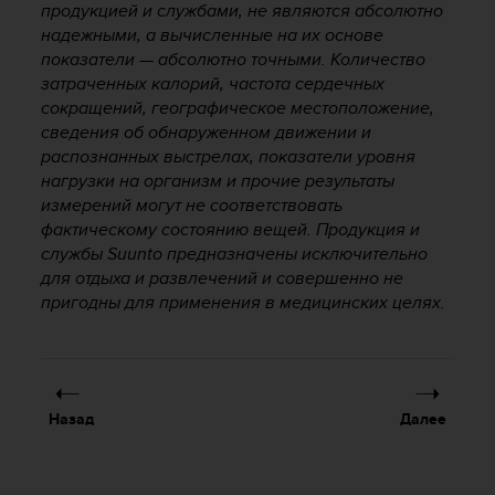
продукцией и службами, не являются абсолютно
ю
надежными, а вычисленные на их основе
д
показатели — абсолютно точными. Количество
о
затраченных калорий, частота сердечных
с
сокращений, географическое местоположение,
т
у
сведения об обнаруженном движении и
п
распознанных выстрелах, показатели уровня
н
нагрузки на организм и прочие результаты
о
измерений могут не соответствовать
с
фактическому состоянию вещей. Продукция и
т
службы Suunto предназначены исключительно
и
для отдыха и развлечений и совершенно не
в
пригодны для применения в медицинских целях.
е
б
-
к
о
н
Назад
Далее
т
е
н