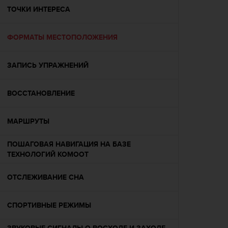
ю
ТОЧКИ ИНТЕРЕСА
д
о
ФОРМАТЫ МЕСТОПОЛОЖЕНИЯ
с
т
у
ЗАПИСЬ УПРАЖНЕНИЙ
п
н
о
ВОССТАНОВЛЕНИЕ
с
т
и
МАРШРУТЫ
в
е
ПОШАГОВАЯ НАВИГАЦИЯ НА БАЗЕ
б
ТЕХНОЛОГИЙ KOMOOT
-
к
ОТСЛЕЖИВАНИЕ СНА
о
н
т
СПОРТИВНЫЕ РЕЖИМЫ
е
н