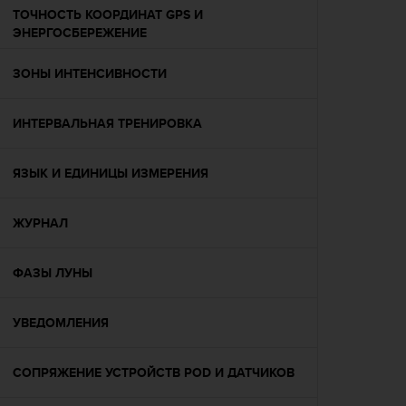
Р
ТОЧНОСТЬ КООРДИНАТ GPS И
у
ЭНЕРГОСБЕРЕЖЕНИЕ
к
о
ЗОНЫ ИНТЕНСИВНОСТИ
в
о
д
ИНТЕРВАЛЬНАЯ ТРЕНИРОВКА
с
т
в
ЯЗЫК И ЕДИНИЦЫ ИЗМЕРЕНИЯ
е
п
о
ЖУРНАЛ
о
б
ФАЗЫ ЛУНЫ
е
с
п
УВЕДОМЛЕНИЯ
е
ч
е
СОПРЯЖЕНИЕ УСТРОЙСТВ POD И ДАТЧИКОВ
н
и