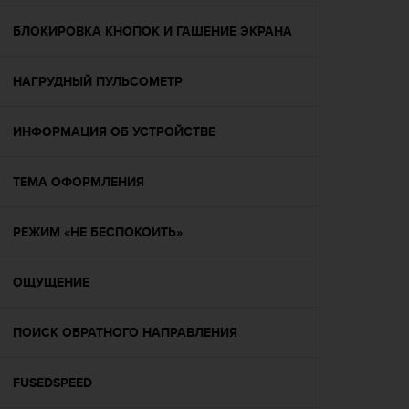
р
о
БЛОКИРОВКА КНОПОК И ГАШЕНИЕ ЭКРАНА
в
н
НАГРУДНЫЙ ПУЛЬСОМЕТР
я
A
A
ИНФОРМАЦИЯ ОБ УСТРОЙСТВЕ
,
о
п
ТЕМА ОФОРМЛЕНИЯ
р
е
д
РЕЖИМ «НЕ БЕСПОКОИТЬ»
е
л
ОЩУЩЕНИЕ
е
н
н
ПОИСК ОБРАТНОГО НАПРАВЛЕНИЯ
о
г
о
FUSEDSPEED
в