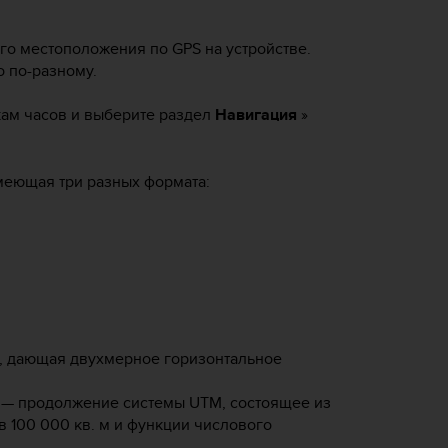
о местоположения по GPS на устройстве.
 по-разному.
кам часов и выберите раздел
Навигация
»
меющая три разных формата:
, дающая двухмерное горизонтальное
 — продолжение системы UTM, состоящее из
 100 000 кв. м и функции числового