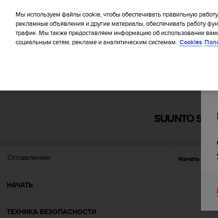
S
WE SH
u
Мы используем файлы cookie, чтобы обеспечивать правильную работу
u
рекламные объявления и другие материалы, обеспечивать работу фун
трафик. Мы также предоставляем информацию об использовании вами
n
социальным сетям, рекламе и аналитическим системам.
Cookies
Пол
t
o
п
р
и
Главная
Поддержка
Suunto Spartan Trainer Wrist HR
л
а
г
SUUNTO SPAR
а
е
т
в
Оглавление
Начать
Фу
с
е
у
НАЧАТЬ
с
и
л
ТЕХНИКА БЕЗОПАСНОСТИ