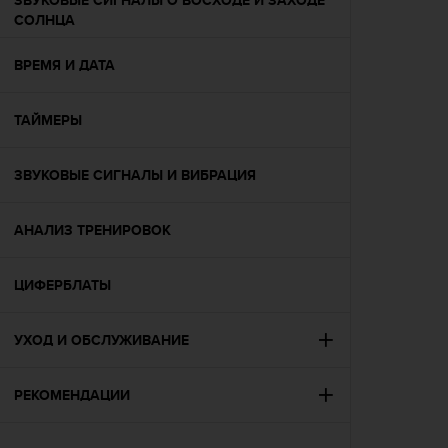
ЗВУКОВЫЕ СИГНАЛЫ О ВОСХОДЕ И ЗАХОДЕ
т
СОЛНЦА
а
(
ВРЕМЯ И ДАТА
W
C
A
ТАЙМЕРЫ
G
)
в
ЗВУКОВЫЕ СИГНАЛЫ И ВИБРАЦИЯ
е
р
с
АНАЛИЗ ТРЕНИРОВОК
и
и
ЦИФЕРБЛАТЫ
2
.
0
УХОД И ОБСЛУЖИВАНИЕ
,
и
с
РЕКОМЕНДАЦИИ
о
о