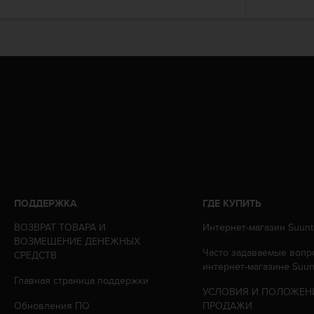
т
в
е
т
с
т
в
о
в
а
л
т
р
е
б
ПОДДЕРЖКА
ГДЕ КУПИТЬ
о
в
ВОЗВРАТ ТОВАРА И
Интернет-магазин Suunt
а
ВОЗМЕЩЕНИЕ ДЕНЕЖНЫХ
Часто задаваемые вопр
н
СРЕДСТВ
интернет-магазине Suun
и
Главная страница поддержки
я
УСЛОВИЯ И ПОЛОЖЕН
м
Обновления ПО
ПРОДАЖИ
д