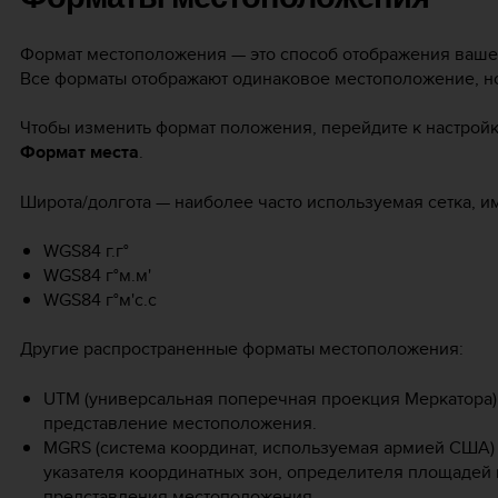
Формат местоположения — это способ отображения вашег
Все форматы отображают одинаковое местоположение, но
Чтобы изменить формат положения, перейдите к настрой
Формат места
.
Широта/долгота — наиболее часто используемая сетка, и
WGS84 г.г°
WGS84 г°м.м'
WGS84 г°м'с.с
Другие распространенные форматы местоположения:
UTM (универсальная поперечная проекция Меркатора)
представление местоположения.
MGRS (система координат, используемая армией США)
указателя координатных зон, определителя площадей в
представления местоположения.