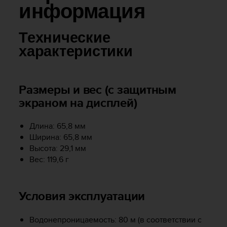
и
информация
я
,
ч
Технические
т
характеристики
о
б
ы
э
Размеры и вес (с защитным
т
экраном на дисплей)
о
т
с
Длина: 65,8 мм
а
Ширина: 65,8 мм
й
Высота: 29,1 мм
т
Вес: 119,6 г
д
о
с
Условия эксплуатации
т
и
г
Водонепроницаемость: 80 м (в соответствии с
у