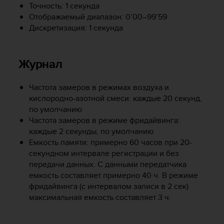
т
Точность: 1 секунда
а
Отображаемый диапазон: 0’00–99’59
(
Дискретизация: 1 секунда
W
C
A
Журнал
G
)
в
Частота замеров в режимах воздуха и
е
кислородно-азотной смеси: каждые 20 секунд,
р
по умолчанию
с
Частота замеров в режиме фридайвинга:
и
каждые 2 секунды, по умолчанию
и
Емкость памяти: примерно 60 часов при 20-
2
секундном интервале регистрации и без
.
передачи данных. С данными передатчика
0
емкость составляет примерно 40 ч. В режиме
,
и
фридайвинга (с интервалом записи в 2 сек)
с
максимальная емкость составляет 3 ч.
о
о