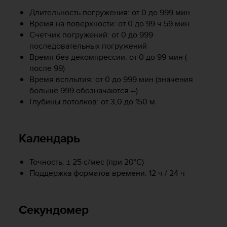
ю
Длительность погружения: от 0 до 999 мин
д
Время на поверхности: от 0 до 99 ч 59 мин
о
Счетчик погружений: от 0 до 999
с
последовательных погружений
т
Время без декомпрессии: от 0 до 99 мин (–
у
после 99)
п
Время всплытия: от 0 до 999 мин (значения
н
о
больше 999 обозначаются --)
с
Глубины потолков: от 3,0 до 150 м
т
и
в
Календарь
е
б
-
Точность: ± 25 с/мес (при 20°C)
к
Поддержка форматов времени: 12 ч / 24 ч
о
н
т
Секундомер
е
н