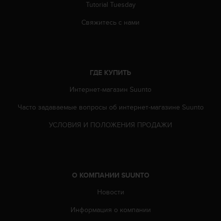
Tutorial Tuesday
к
и
Свяжитесь с нами
е
-
л
и
б
ГДЕ КУПИТЬ
о
п
Интернет-магазин Suunto
р
о
Часто задаваемые вопросы oб интернет-магазине Suunto
б
УСЛОВИЯ И ПОЛОЖЕНИЯ ПРОДАЖИ
л
е
м
ы
с
О КОМПАНИИ SUUNTO
д
о
Новости
с
т
Информация о компании
у