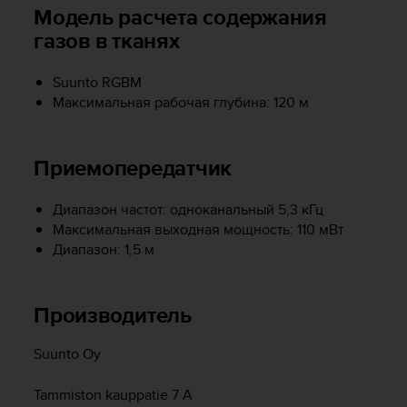
т
Модель расчета содержания
в
газов в тканях
е
т
с
Suunto RGBM
т
Максимальная рабочая глубина: 120 м
в
о
в
Приемопередатчик
а
л
т
Диапазон частот: одноканальный 5,3 кГц
р
Максимальная выходная мощность: 110 мВт
е
Диапазон: 1,5 м
б
о
в
Производитель
а
н
и
Suunto Oy
я
м
Tammiston kauppatie 7 A
д