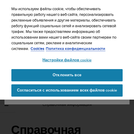
S
WE SHIP TO 75+ DESTINATIONS OVER THE
u
Мы используем файлы cookie, чтобы обеспечивать
WORLD:
CLICK HERE TO SELECT YOURS
u
правильную работу нашего веб-сайта, персонализировать
Ваша страна или регион:
рекламные объявления и другие материалы, обеспечивать
n
работу функций социальных сетей и анализировать сетевой
t
трафик. Мы также предоставляем информацию об
o
использовании вами нашего веб-сайта своим партнерам по
United States
п
социальным сетям, рекламе и аналитическим
р
Главная
Поддержка
Suunto Zoop Novo
Руководство
системам.
Cookies
Политика конфиденциальности
и
пользователя
Currency: $ (USD)
л
Настройки файлов cookie
а
Shipping only to United States
г
SUUNTO ZOOP NOVO РУКОВОДСТВО
а
Отклонить все
ПОЛЬЗОВАТЕЛЯ
е
Изменить страну или
Продолжит
т
Согласиться с использованием всех файлов cookie
регион
ь
в
с
Справочная информация
е
у
с
и
Справочная
л