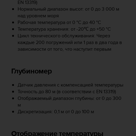
EN 13319)
р
Нормальный диапазон высот: от 0 до 3 000 м
о
над уровнем моря
в
Рабочая температура от 0 °C до 40 °C
н
я
Температура хранения: от -20℃ до +50 °C
A
Цикл технического обслуживания: Через
A
каждые 200 погружений или 1 раз в два года в
,
зависимости от того, что наступит первым
о
п
р
Глубиномер
е
д
е
Датчик давления с компенсацией температуры
л
Точность до 80 м (в соответствии с EN 13319)
е
Отображаемый диапазон глубины: от 0 до 300
н
м
н
Дискретизация: 0,1 м от 0 до 100 м
о
г
о
Отображение температуры
в