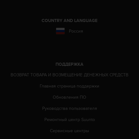
о
с
т
и
COUNTRY AND LANGUAGE
.
Россия
Е
с
л
и
у
в
ПОДДЕРЖКА
а
ВОЗВРАТ ТОВАРА И ВОЗМЕЩЕНИЕ ДЕНЕЖНЫХ СРЕДСТВ
с
в
Главная страница поддержки
о
з
Обновления ПО
н
и
Руководства пользователя
к
л
Ремонтный центр Suunto
и
Сервисные центры
к
а