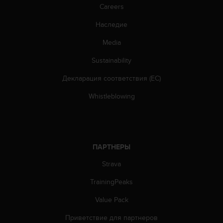
п
Careers
о
м
Наследие
к
Media
э
т
Sustainability
о
м
Декларация соответствия (ЕС)
у
с
Whistleblowing
а
й
т
у
,
ПАРТНЕРЫ
о
б
Strava
р
TrainingPeaks
а
т
Value Pack
и
т
Приветствие для партнеров