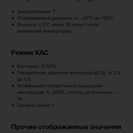
Р
у
Дискретизация: 1°
к
Отображаемый диапазон: от –20°C до +50°C
о
Точность: ± 2°C через 20 минут после
в
изменения температуры
о
д
с
т
Режим КАС
в
е
Кислород: 21-50%
п
Парциальное давление кислорода (pO2): от 2,0
о
до 3,0
о
б
Коэффициент предельного насыщения
е
кислородом: 0–200%, степень детализации —
с
1%
п
Газовые смеси: 1
е
ч
е
Прочие отображаемые значения
н
и