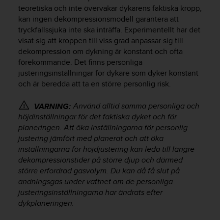
e
teoretiska och inte övervakar dykarens faktiska kropp,
n
kan ingen dekompressionsmodell garantera att
n
tryckfallssjuka inte ska inträffa. Experimentellt har det
a
visat sig att kroppen till viss grad anpassar sig till
w
e
dekompression om dykning är konstant och ofta
b
förekommande. Det finns personliga
b
justeringsinställningar för dykare som dyker konstant
p
och är beredda att ta en större personlig risk.
l
a
Använd alltid samma personliga och
VARNING:
t
höjdinställningar för det faktiska dyket och för
s
planeringen. Att öka inställningarna för personlig
s
justering jämfört med planerat och att öka
k
a
inställningarna för höjdjustering kan leda till längre
u
dekompressionstider på större djup och därmed
p
större erfordrad gasvolym. Du kan då få slut på
p
andningsgas under vattnet om de personliga
n
justeringsinställningarna har ändrats efter
å
dykplaneringen.
n
i