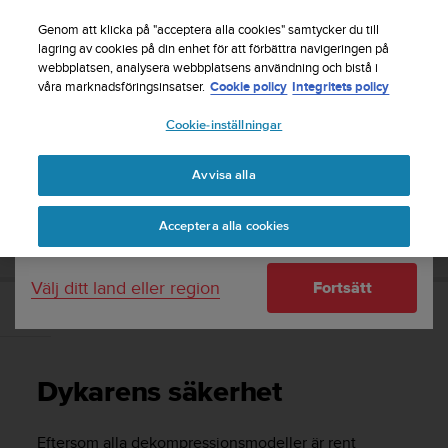
S
Registrera dig för nyhetsbrevet och få 5% rabatt
|
u
Genom att klicka på "acceptera alla cookies" samtycker du till
Gratis returfrakt
u
lagring av cookies på din enhet för att förbättra navigeringen på
Ditt land eller region:
webbplatsen, analysera webbplatsens användning och bistå i
n
våra marknadsföringsinsatser.
Cookie policy
Integritets policy
t
o
Cookie-inställningar
United States
s
t
Home
Support
Suunto DX
Användarhandledning -
r
Avvisa alla
Currency: $ (USD)
ä
v
Shipping only to United States
SUUNTO DX ANVÄNDARHANDLEDNING -
Acceptera alla cookies
a
r
e
Välj ditt land eller region
Fortsätt
f
t
Dykarens säkerhet
e
r
a
Dykarens säkerhet
t
t
d
Eftersom alla dekompressionsmodeller är rent