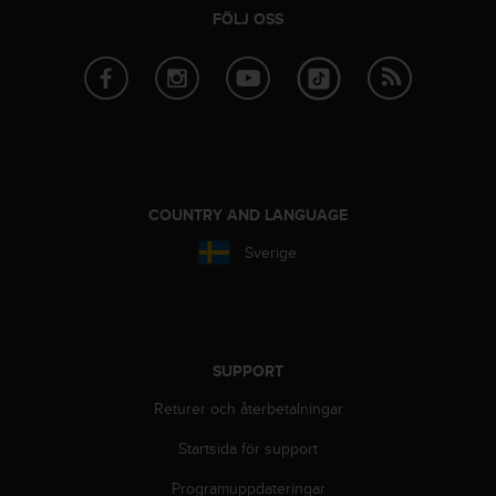
g
FÖLJ OSS
h
e
t
.
K
o
n
t
a
COUNTRY AND LANGUAGE
k
t
Sverige
a
v
å
r
k
SUPPORT
u
n
Returer och återbetalningar
d
t
Startsida för support
j
ä
Programuppdateringar