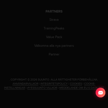
b
l
PARTNERS
e
m
Strava
m
e
TrainingPeaks
d
Value Pack
a
t
Välkomna alla nya partners
t
f
Partner
å
t
i
l
l
.
COPYRIGHT © 2026 SUUNTO.
ALLA RÄTTIGHETER FÖRBEHÅLLNA.
g
ANVÄNDARVILLKOR
|
INTEGRITETSPOLICY
|
COOKIES
|
COOKIE-
å
INSTÄLLNINGAR
|
#YESSUUNTO VILLKOR
|
MEDDELANDE OM EU:S DATA ACT
n
g
t
i