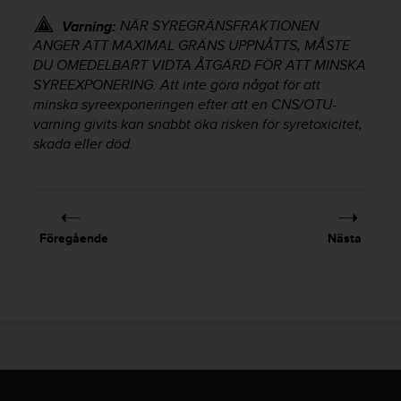
i
NÄR SYREGRÄNSFRAKTIONEN
Varning:
k
ANGER ATT MAXIMAL GRÄNS UPPNÅTTS, MÅSTE
t
l
DU OMEDELBART VIDTA ÅTGÄRD FÖR ATT MINSKA
i
SYREEXPONERING. Att inte göra något för att
n
minska syreexponeringen efter att en CNS/OTU-
j
varning givits kan snabbt öka risken för syretoxicitet,
e
skada eller död.
r
f
ö
r
t
Föregående
Nästa
i
l
l
g
ä
n
g
l
i