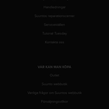
n
Handledningar
s
t
Suuntos reparationscenter
p
å
Serviceställen
+
1
Tutorial Tuesday
8
5
Kontakta oss
5
2
5
8
0
VAR KAN MAN KÖPA
9
Outlet
0
0
Suunto webbutik
(
a
Vanliga frågor om Suuntos webbutik
v
g
Försäljningsvillkor
i