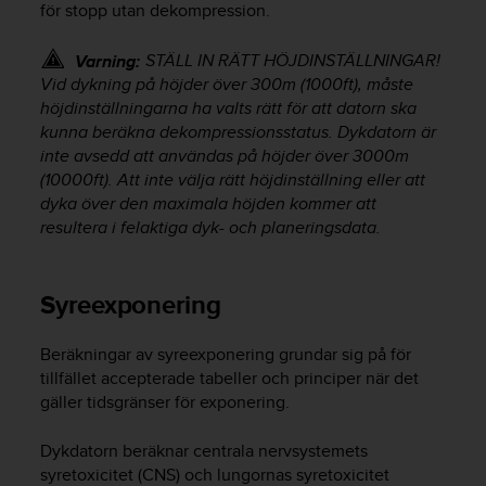
t
för stopp utan dekompression.
e
n
STÄLL IN RÄTT HÖJDINSTÄLLNINGAR!
Varning:
t
Vid dykning på höjder över 300m (1000ft), måste
A
höjdinställningarna ha valts rätt för att datorn ska
c
kunna beräkna dekompressionsstatus. Dykdatorn är
c
inte avsedd att användas på höjder över 3000m
e
(10000ft). Att inte välja rätt höjdinställning eller att
s
s
dyka över den maximala höjden kommer att
i
resultera i felaktiga dyk- och planeringsdata.
b
i
l
Syreexponering
i
t
y
Beräkningar av syreexponering grundar sig på för
G
tillfället accepterade tabeller och principer när det
u
gäller tidsgränser för exponering.
i
d
Dykdatorn beräknar centrala nervsystemets
e
syretoxicitet (CNS) och lungornas syretoxicitet
l