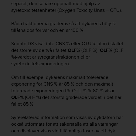
separat, den senare uppmätt med hjälp av
i
syretoxicitetsenheter (Oxygen Toxicity Units – OTU).
n
e
Båda fraktionerna graderas så att dykarens högsta
s
(
tillåtna dos för var och en är 100 %.
W
C
Suunto DX
visar inte CNS % eller OTU % utan i stället
A
det större av de två i fältet
OLF%
(OLF %).
OLF%
(OLF
G
%)-värdet är syregränsfraktionen eller
)
syretoxicitetsexponeringen.
2
.
Om till exempel dykarens maximalt tolererade
0
exponering för CNS % är 85 % och den maximalt
o
tolererade exponeringen för OTU % är 80 % visar
c
h
OLF%
(OLF %) det största graderade värdet, i det här
a
fallet 85 %.
n
d
Syrerelaterad information som visas av dykdatorn har
r
också utformats för att säkerställa att alla varningar
a
och displayer visas vid tillämpliga faser av ett dyk.
r