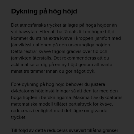
v
Dykning på hög höjd
å
A
A
Det atmosfäriska trycket är lägre på höga höjder än
i
vid havsytan. Efter att ha färdats till en högre höjd
e
kommer du att ha extra kväve i kroppen, jämfört med
n
jämviktssituationen på den ursprungliga höjden.
l
Detta “extra” kväve frigörs gradvis över tid och
i
jämvikten återställs. Det rekommenderas att du
g
h
acklimatiserar dig på en ny höjd genom att vänta
e
minst tre timmar innan du gör något dyk.
t
m
Före dykning på hög höjd behöver du justera
e
dykdatorns höjdinställningar så att den tar med den
d
höga höjden i beräkningarna. Maximalt av dykdatorns
W
matematiska modell tillåtet partialtryck för kväve,
e
reduceras i enlighet med det lägre omgivande
b
trycket.
C
o
n
Till följd av detta reduceras avsevärt tillåtna gränser