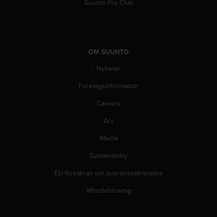
f
Suunto Pro Club
t
s
f
r
i
OM SUUNTO
t
Nyheter
t
i
Företagsinformation
U
S
Careers
A
)
Arv
o
m
Media
d
Sustainability
u
h
EU-försäkran om överensstämmelse
a
r
Whistleblowing
p
r
o