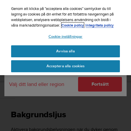
S
Registrera dig för nyhetsbrevet och få 5% rabatt
|
u
Genom att klicka på "acceptera alla cookies" samtycker du till
Gratis returfrakt
u
lagring av cookies på din enhet för att förbättra navigeringen på
Ditt land eller region:
webbplatsen, analysera webbplatsens användning och bistå i
n
våra marknadsföringsinsatser.
Cookie policy
Integritets policy
t
o
Cookie-inställningar
United States
s
t
Home
Support
Suunto DX
Användarhandledning -
r
Avvisa alla
Currency: $ (USD)
ä
v
Shipping only to United States
SUUNTO DX ANVÄNDARHANDLEDNING -
Acceptera alla cookies
a
r
e
Välj ditt land eller region
Fortsätt
f
t
Bakgrundsljus
e
r
a
Bakgrundsljus
t
t
d
Aktivera bakgrundsbelysningen när du dyker genom