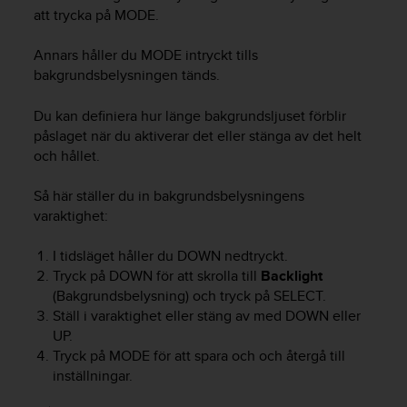
e
att trycka på
MODE
.
n
n
Annars håller du
MODE
intryckt tills
a
w
bakgrundsbelysningen tänds.
e
b
Du kan definiera hur länge bakgrundsljuset förblir
b
påslaget när du aktiverar det eller stänga av det helt
p
och hållet.
l
a
Så här ställer du in bakgrundsbelysningens
t
varaktighet:
s
s
I tidsläget håller du
DOWN
nedtryckt.
k
a
Tryck på
DOWN
för att skrolla till
Backlight
u
(Bakgrundsbelysning) och tryck på
SELECT
.
p
Ställ i varaktighet eller stäng av med
DOWN
eller
p
UP
.
n
Tryck på
MODE
för att spara och och återgå till
å
inställningar.
n
i