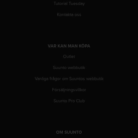
Tutorial Tuesday
i
n
Kontakta oss
e
s
(
W
C
VAR KAN MAN KÖPA
A
G
Outlet
)
2
Suunto webbutik
.
Vanliga frågor om Suuntos webbutik
0
o
Försäljningsvillkor
c
h
Suunto Pro Club
a
n
d
r
a
OM SUUNTO
r