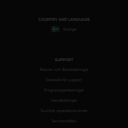
t
e
n
t
COUNTRY AND LANGUAGE
A
Sverige
c
c
e
s
s
i
SUPPORT
b
Returer och återbetalningar
i
l
Startsida för support
i
t
Programuppdateringar
y
G
Handledningar
u
i
Suuntos reparationscenter
d
Serviceställen
e
l