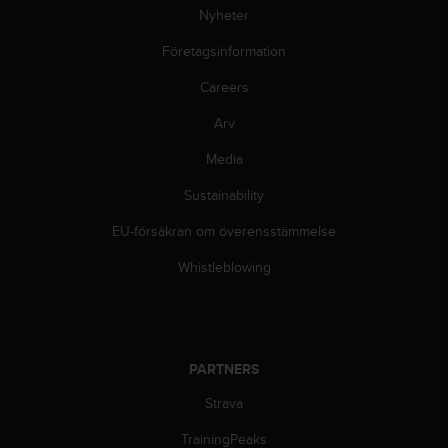
i
Nyheter
k
t
Företagsinformation
l
Careers
i
n
Arv
j
e
Media
r
f
Sustainability
ö
r
EU-försäkran om överensstämmelse
t
Whistleblowing
i
l
l
g
ä
PARTNERS
n
g
Strava
l
i
TrainingPeaks