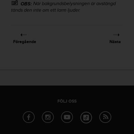
När bakgrundsbelysningen är avstängd
OBS:
v
tänds den inte om ett larm ljuder.
å
A
A
i
e
n
Föregående
Nästa
l
i
g
h
e
t
m
e
d
W
FÖLJ OSS
e
b
C
o
n