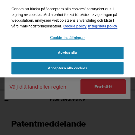
S
Registrera dig för nyhetsbrevet och få 5% rabatt
|
u
Genom att klicka på "acceptera alla cookies" samtycker du till
Gratis returfrakt
u
lagring av cookies på din enhet för att förbättra navigeringen på
Ditt land eller region:
webbplatsen, analysera webbplatsens användning och bistå i
n
våra marknadsföringsinsatser.
Cookie policy
Integritets policy
t
o
Cookie-inställningar
United States
s
t
Home
Support
Användarhandbok
r
Avvisa alla
Currency: $ (USD)
ä
v
Shipping only to United States
SUUNTO SMART HEART RATE BELT
Acceptera alla cookies
a
ANVÄNDARHANDBOK
r
e
Välj ditt land eller region
Fortsätt
f
t
Patentmeddelande
e
r
a
t
Patentmeddelande
t
d