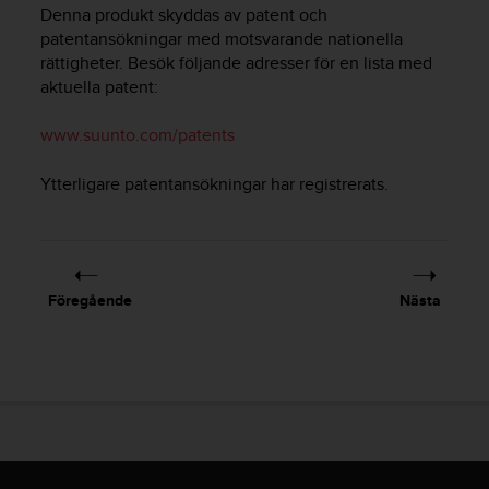
e
Denna produkt skyddas av patent och
n
patentansökningar med motsvarande nationella
n
rättigheter. Besök följande adresser för en lista med
a
aktuella patent:
w
e
b
www.suunto.com/patents
b
p
Ytterligare patentansökningar har registrerats.
l
a
t
s
s
Föregående
Nästa
k
a
u
p
p
n
å
n
i