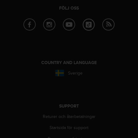
v
FÖLJ OSS
å
A
A
i
e
n
l
i
g
COUNTRY AND LANGUAGE
h
e
Sverige
t
m
e
d
W
SUPPORT
e
b
Returer och återbetalningar
C
o
Startsida för support
n