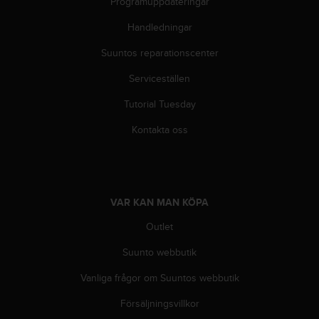
Programuppdateringar
t
e
Handledningar
n
t
Suuntos reparationscenter
A
c
Serviceställen
c
e
Tutorial Tuesday
s
Kontakta oss
s
i
b
i
l
VAR KAN MAN KÖPA
i
t
Outlet
y
G
Suunto webbutik
u
i
Vanliga frågor om Suuntos webbutik
d
e
Försäljningsvillkor
l