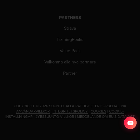
i
k
t
PARTNERS
l
i
Strava
n
TrainingPeaks
j
e
Value Pack
r
f
Välkomna alla nya partners
ö
r
Partner
t
i
l
l
g
.
COPYRIGHT © 2026 SUUNTO.
ALLA RÄTTIGHETER FÖRBEHÅLLNA.
ä
ANVÄNDARVILLKOR
|
INTEGRITETSPOLICY
|
COOKIES
|
COOKIE-
n
INSTÄLLNINGAR
|
#YESSUUNTO VILLKOR
|
MEDDELANDE OM EU:S DATA ACT
g
l
i