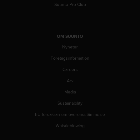
Suunto Pro Club
i
n
e
s
(
OM SUUNTO
W
C
Nyheter
A
G
Företagsinformation
)
2
Careers
.
0
Arv
o
Media
c
h
Sustainability
a
n
EU-försäkran om överensstämmelse
d
r
Whistleblowing
a
r