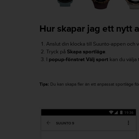
v
å
A
A
Hur skapar jag ett nytt 
i
e
n
Anslut din klocka till Suunto-appen och v
l
Tryck på
Skapa sportläge
.
i
I
popup-fönstret Välj sport
kan du välja 
g
h
e
t
Tips:
Du kan skapa fler än ett anpassat sportläge för
m
e
d
W
e
b
C
o
n