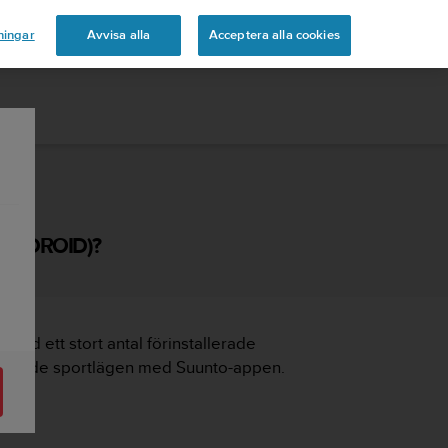
ningar
Avvisa alla
Acceptera alla cookies
ANDROID)?
med ett stort antal förinstallerade
anpassade sportlägen med Suunto-appen.