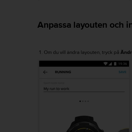
i
n
e
Anpassa layouten och i
s
(
W
C
A
Om du vill ändra layouten, tryck på
Ändr
G
)
2
.
0
o
c
h
a
n
d
r
a
r