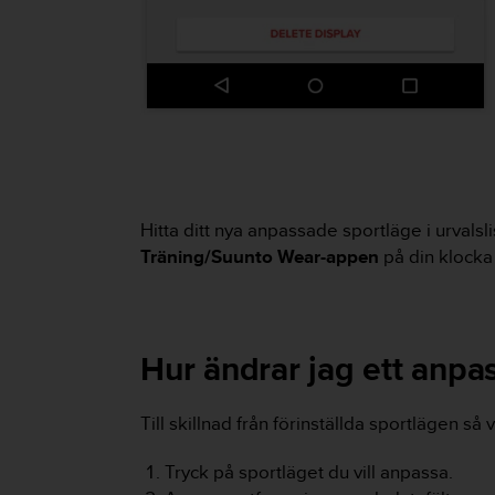
n
s
t
p
å
+
1
8
5
5
Hitta ditt nya anpassade sportläge i urval
2
Träning/Suunto Wear-appen
på din klocka 
5
8
0
9
0
Hur ändrar jag ett anpa
0
(
a
Till skillnad från förinställda sportlägen s
v
g
Tryck på sportläget du vill anpassa.
i