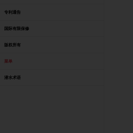
，
同
专利通告
时
确
保
国际有限保修
符
合
版权所有
其
他
可
菜单
访
问
性
潜水术语
标
准
。
如
果
您
在
访
问