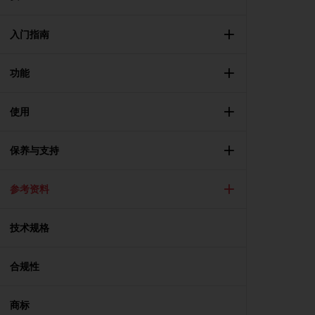
问
性
指
入门指南
南
(
W
功能
C
A
使用
G
)
2
保养与支持
.
0
所
参考资料
定
义
的
技术规格
A
A
合规性
级
一
致
商标
性