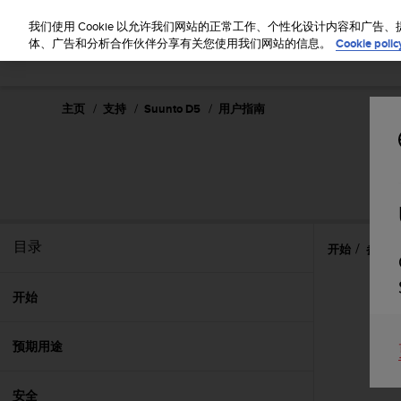
S
u
我们使用 Cookie 以允许我们网站的正常工作、个性化设计内容和广
u
体、广告和分析合作伙伴分享有关您使用我们网站的信息。
Cookie polic
n
t
o
主页
支持
Suunto D5
用户指南
致
力
于
使
本
网
站
达
目录
开始
参考资
到
W
e
开始
b
内
预期用途
容
可
访
安全