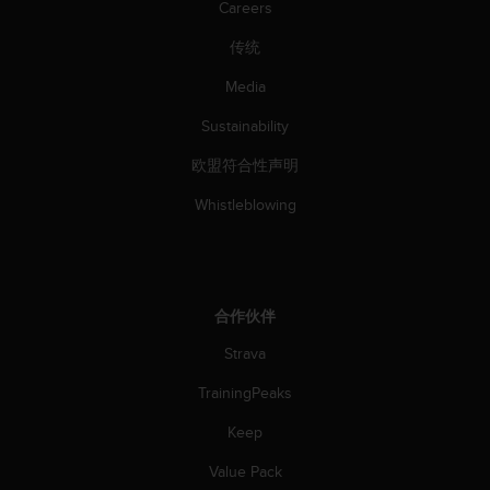
Careers
人
员
传统
，
联
Media
系
Sustainability
方
式
欧盟符合性声明
：
美
Whistleblowing
国
+
1
8
5
合作伙伴
5
2
Strava
5
8
TrainingPeaks
0
Keep
9
0
Value Pack
0