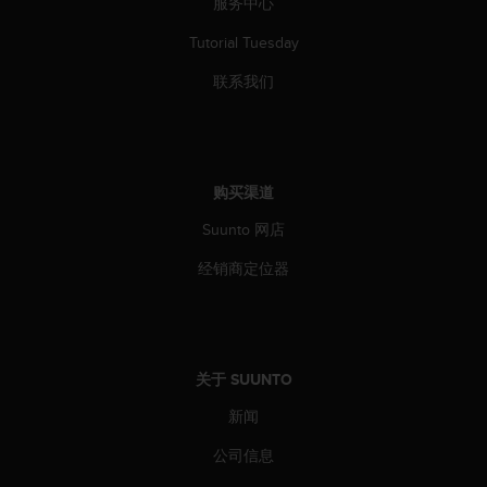
服务中心
本
网
Tutorial Tuesday
站
信
联系我们
息
时
遇
到
任
购买渠道
何
问
Suunto 网店
题
，
经销商定位器
请
联
系
我
们
关于 SUUNTO
的
新闻
客
户
公司信息
服
务