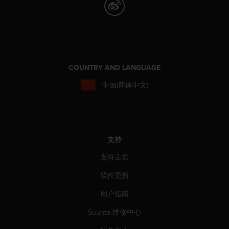
，
同
时
确
保
符
COUNTRY AND LANGUAGE
合
其
中国(简体中文)
他
可
访
问
性
标
支持
准
支持主页
。
如
软件更新
果
您
用户指南
在
访
Suunto 维修中心
问