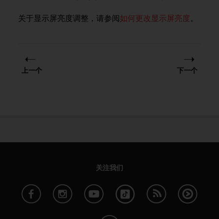
问
性
关于显示屏亮度调整，请参阅
如何更改显示屏亮度
。
指
南
(
W
C
A
上一个
下一个
G
)
2
.
0
所
定
义
的
A
关注我们
A
级
一
致
性