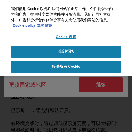
S
u
我们使用 Cookie 以允许我们网站的正常工作、个性化设计内
u
容和广告、提供社交媒体功能并分析流量。我们还同社交媒
选择国家或地区：
体、广告和分析合作伙伴分享有关您使用我们网站的信息。
n
主页
支持
Suunto D5
用户指南
Cookie policy
隐私政策
t
o
Cookie 设置
United States
致
力
SUUNTO D5 用户指南
于
全部拒绝
Currency: $ (USD)
使
本
Shipping only to United States
接受所有 Cookie
网
显示屏
站
达
更改国家或地区
继续
到
W
显示屏
e
b
内
显示屏 LED 背光灯默认开启。
容
可
有环境光线时，通过调低显示屏亮度，可以大幅延长
访
电池续航时间。您仍然可以从显示屏轻松读数。