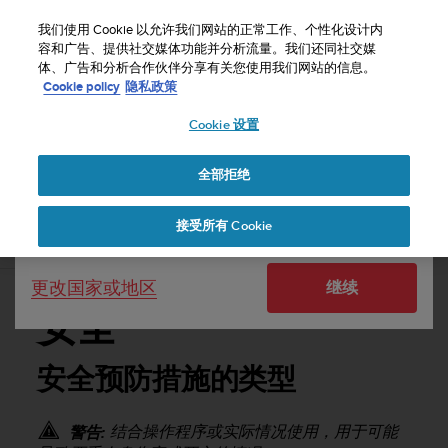
S
u
我们使用 Cookie 以允许我们网站的正常工作、个性化设计内
u
容和广告、提供社交媒体功能并分析流量。我们还同社交媒
选择国家或地区：
体、广告和分析合作伙伴分享有关您使用我们网站的信息。
n
主页
支持
Suunto D5
用户指南
Cookie policy
隐私政策
t
o
Cookie 设置
United States
致
力
SUUNTO D5 用户指南
于
全部拒绝
Currency: $ (USD)
使
本
Shipping only to United States
接受所有 Cookie
网
安全
站
达
更改国家或地区
继续
到
W
安全
e
b
内
安全预防措施的类型
容
可
访
结合操作程序或实际情况使用，用于可能
警告: