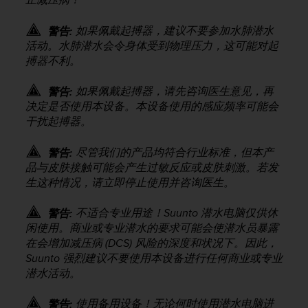
（
免
如果佩戴起搏器，建议不要参加水肺潜水
警告:
费
活动。水肺潜水会令身体受到物理压力，这可能对起
）
搏器不利。
。
如果佩戴起搏器，请先咨询医生意见，再
警告:
决定是否使用本设备。本设备使用的感应频率可能会
干扰起搏器。
尽管我们的产品均符合行业标准，但本产
警告:
品与皮肤接触可能会产生过敏反应或皮肤刺激。若发
生这种情况，请立即停止使用并咨询医生。
不适合专业用途！Suunto 潜水电脑仅供休
警告:
闲使用。商业或专业潜水的要求可能会使潜水员暴露
在会增加减压病 (DCS) 风险的深度和状况下。因此，
Suunto 强烈建议不要使用本设备进行任何商业或专业
潜水活动。
使用备用设备！无论何时使用潜水电脑进
警告: