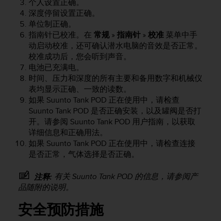
个人设置正确。
本
深度停留设置正确。
网
站
单位制正确。
信
指南针已校准。在
常规
»
指南针
»
校准
菜单中手
息
动启动校准，还可确认潜水电脑的音效是否正常。
时
校准成功后，您会听到声音。
遇
电池已充满电。
到
时间、压力和深度的所有主要和备用数字和机械仪
任
表均显示正确、一致的读数。
何
如果 Suunto Tank POD 正在使用中，请检查
问
Suunto Tank POD 是否正确安装，以及罐阀是否打
题
开。请参阅 Suunto Tank POD 用户指南，以获取
，
请
详细信息和正确用法。
联
如果 Suunto Tank POD 正在使用中，请检查连接
系
是否正常，气体选择是否正确。
我
们
有关 Suunto Tank POD 的信息，请参阅产
注释:
的
品随附的说明。
客
户
安全预防措施
服
务