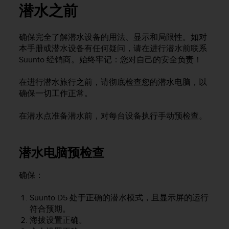
，
潜水之前
同
时
确保完全了解潜水设备的用法、显示和局限性。如对
确
本手册或潜水设备有任何疑问，请在进行潜水前联系
保
符
Suunto 经销商。始终牢记：您对自己的安全负责！
合
其
在进行潜水旅行之前，请彻底检查您的潜水电脑，以
他
确保一切工作正常。
可
访
在潜水点准备潜水前，对每台设备执行手动预检查。
问
性
标
潜水电脑预检查
准
。
如
确保：
果
您
Suunto D5
处于正确的潜水模式，且显示屏的运行
在
符合预期。
访
海拔设置正确。
问