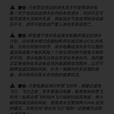
人
只有受过培训的潜水员方可使用潜水电
警告:
员
脑！对于包括自由潜水在内的各类潜水，培训不足可
，
能导致潜水员操作失误，例如混合气体使用错误或减
联
压不当，进而可能造成严重人身伤害甚或死亡。
系
方
式
即使遵守潜水表或潜水电脑所规定的潜水
警告:
：
计划，任何潜水模式也都始终存在减压病 (DCS) 的风
美
险。没有任何操作程序、潜水电脑或潜水表可以预防
国
减压病或氧中毒的风险！个体生理结构可能每天都有
+
所不同。潜水电脑无法将这些变化考虑在内。强烈建
1
议妥善保持在本设备提供的暴露限值范围内，以尽可
8
能降低减压病的风险。作为一项额外的安全预防措
5
施，潜水前应向医生咨询您的健康状况。
5
2
只要电脑在倒计时禁飞时间，都建议避免
5
警告:
8
飞行。飞行之前，常常要激活电脑，检查剩余的禁飞
0
时间！如果在禁飞时间内飞行或前往较高海拔，将大
9
幅增加减压病的风险。查阅潜水员警报网 (DAN) 提供
0
的建议。没有任何“潜水后飞行”规则一定能够完全防
0
止减压病！