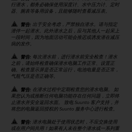
行潜水，都务必确保使用深度计、水中压力计、定时
器、腕表等备用设备，且能够随时查看减压表。
出于安全考虑，严禁独自潜水。请与指定
警告:
潜伴一起潜水。此外潜水之后，应与其他人一起呆上
一段时间，因为地面活动可能会推迟或诱发潜在减压
病的发作。
每次潜水前，进行潜水前安全检查！潜水
警告:
之前，请始终检查确保潜水电脑工作正常、设置正
确。检查显示屏是否正常运行，电池电量是否正常，
气瓶气压是否正确等。
在潜水过程中定期检查您的潜水电脑。 如
警告:
果您认为或推断任何电脑功能存在任何问题，立即终
止潜水并安全返回水面。 致电 Suunto 客户支持，并
将您的电脑返回授权的 Suunto 服务中心进行检查。
潜水电脑处于使用状态时，不应交换使用
警告:
或在用户间共用！如果有人未在整个潜水或一系列重