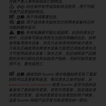
问
导致严重人身伤害或死亡的情况。
性
结合操作程序或实际情况使用，用于可能
小心:
指
导致产品受损的情况。
南
用于强调重要信息。
注释:
(
用于提供有关如何充分利用本设备特点和
提示:
W
功能的额外提示。
C
所有电脑都可能出现故障。在您的潜水过
警告:
A
程中，此设备可能会突然无法提供准确的信息。始终
G
使用备用潜水设备，并且只在有潜伴的时候才潜水。
)
2
只有在正确使用水肺潜水设备方面受过训练的潜水员
.
方可使用该潜水设备！潜水之前，您必须阅读产品随
0
附的所有印刷信息和在线用户指南，否则可能导致使
所
用不当、重伤或死亡。
定
义
确保您的 Suunto 潜水电脑始终安装了最新
注释:
的
的软件以及更新和改进。每次潜水之旅开始前，从
A
www.suunto.com/support
检查 Suunto 是否为您的设
A
备发布了新的软件更新。若有可用更新，您必须在潜
级
水前进行安装。提供的更新旨在改善您的用户体验，
一
致
这是 Suunto 持续产品开发与改进理念的一部分。
性