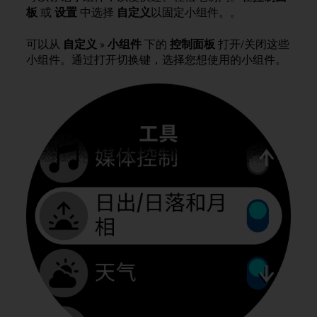
问
板
或
设置
中选择
自定义
以固定小组件。。
性
指
可以从
自定义
»
小组件
下的
控制面板
打开/关闭这些
南
(
小组件。通过打开切换键，选择您想使用的小组件。
W
C
A
G
)
2
.
0
所
定
义
的
A
A
级
一
致
性