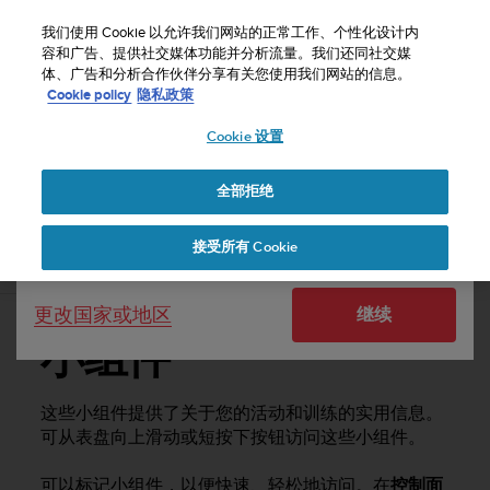
S
u
我们使用 Cookie 以允许我们网站的正常工作、个性化设计内
u
容和广告、提供社交媒体功能并分析流量。我们还同社交媒
选择国家或地区：
体、广告和分析合作伙伴分享有关您使用我们网站的信息。
n
主页
支持
Suunto Vertical
用户指南
Cookie policy
隐私政策
t
o
Cookie 设置
United States
致
力
SUUNTO VERTICAL 用户指南
于
全部拒绝
Currency: $ (USD)
使
本
Shipping only to United States
接受所有 Cookie
网
小组件
站
达
更改国家或地区
继续
到
W
小组件
e
b
内
这些小组件提供了关于您的活动和训练的实用信息。
容
可从表盘向上滑动或短按下按钮访问这些小组件。
可
访
可以标记小组件，以便快速、轻松地访问。在
控制面