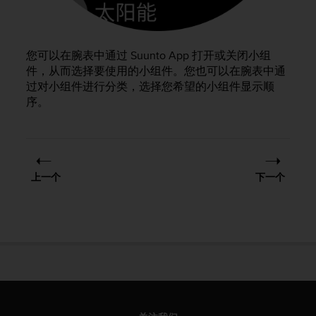
，
同
时
确
您可以在腕表中通过 Suunto App 打开或关闭小组
保
件，从而选择要使用的小组件。您也可以在腕表中通
符
过对小组件进行分类，选择您希望的小组件显示顺
合
序。
其
他
可
访
问
上一个
下一个
性
标
准
。
如
果
您
在
访
问