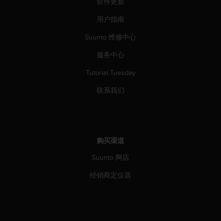
软件更新
人
员
用户指南
，
Suunto 维修中心
联
系
服务中心
方
式
Tutorial Tuesday
：
美
联系我们
国
+
1
8
5
购买渠道
5
2
Suunto 网店
5
经销商定位器
8
0
9
0
0