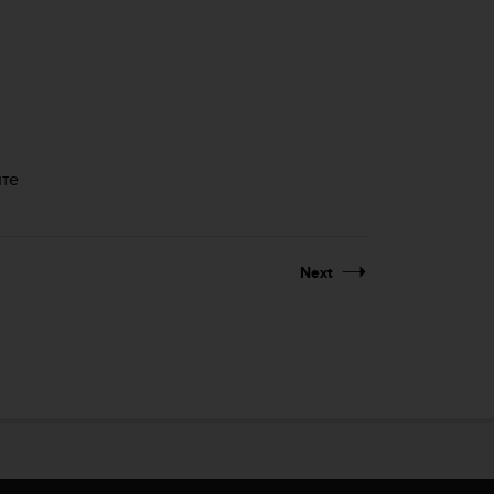
ите
Next