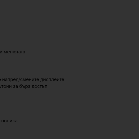
 и менютата
те напред/смените дисплеите
утони за бърз достъп
асовника