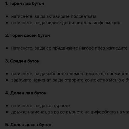
1. Горен ляв бутон
натиснете, за да активирате подсветката
натиснете, за да видите допълнителна информация
2. Горен десен бутон
натиснете, за да се придвижите нагоре през изгледите
3. Среден бутон
натиснете, за да изберете елемент или за да премине
задръжте натиснат, за да отворите контекстно меню с б
4. Долен ляв бутон
натиснете, за да се върнете
дръжте натиснат, за да се върнете на циферблата на ч
5. Долен десен бутон