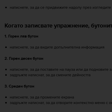
натиснете, за да се придвижите надолу през изгледите
Когато записвате упражнение, бутони
1. Горен ляв бутон
натиснете, за да видите допълнителна информация
2. Горен десен бутон
натиснете, за да поставите на пауза или да подновите 
задръжте натиснат, за да смените дейността
3. Среден бутон
натиснете, за да промените екрана
задръжте натиснат, за да отворите контекстно меню с 