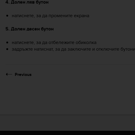
4. Долен ляв бутон
натиснете, за да промените екрана
5. Долен десен бутон
натиснете, за да отбележите обиколка
задръжте натиснат, за да заключите и отключите бутон
Previous