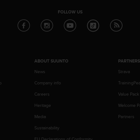
FOLLOW US
ABOUT SUUNTO
PARTNER
News
Strava
p
Company info
TrainingPe
Careers
Value Pack
Heritage
Welcome P
Media
Partners
Sustainability
EU Declarations of Conformity