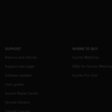
s
(
W
C
A
G
)
2
.
0
SUPPORT
WHERE TO BUY
a
n
Returns and refunds
Suunto Webshop
d
Support main page
FAQs for Suunto Websho
a
c
Software updates
Suunto Pro Club
h
i
User guides
e
v
Suunto Repair Center
i
n
Service Centers
g
Tutorial Tuesday