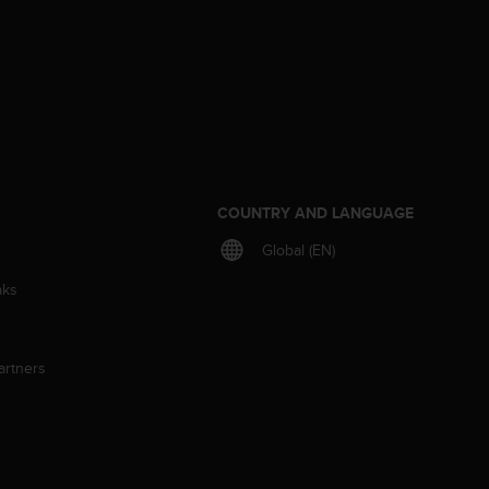
S
COUNTRY AND LANGUAGE
Global (EN)
aks
artners