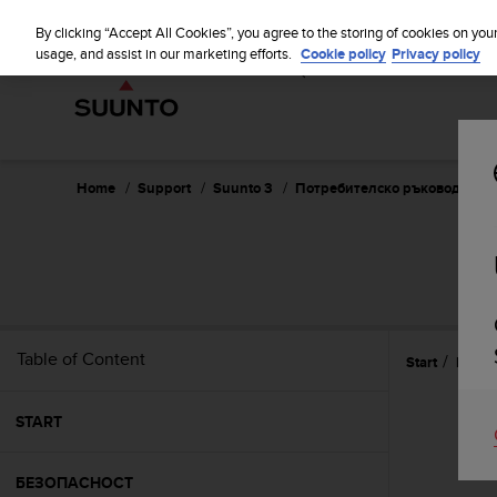
S
WE SH
u
By clicking “Accept All Cookies”, you agree to the storing of cookies on you
u
usage, and assist in our marketing efforts.
Cookie policy
Privacy policy
n
t
o
i
s
c
Home
Support
Suunto 3
Потребителско ръководство
o
m
m
i
t
t
e
Table of Content
Start
Нача
d
t
o
START
a
c
h
БЕЗОПАСНОСТ