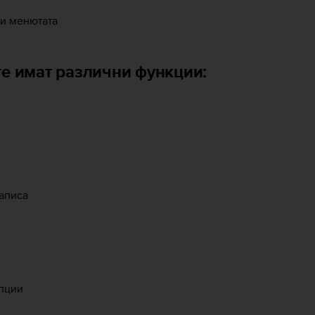
 и менютата
те имат различни функции:
записа
опции