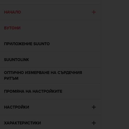
i
e
v
НАЧАЛО
i
n
БУТОНИ
g
L
e
ПРИЛОЖЕНИЕ SUUNTO
v
e
l
SUUNTOLINK
A
A
ОПТИЧНО ИЗМЕРВАНЕ НА СЪРДЕЧНИЯ
c
РИТЪМ
o
n
ПРОМЯНА НА НАСТРОЙКИТЕ
f
o
r
НАСТРОЙКИ
m
a
n
ХАРАКТЕРИСТИКИ
c