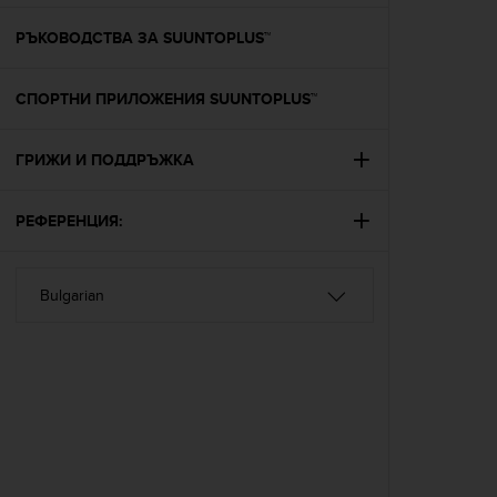
e
f
РЪКОВОДСТВА ЗА SUUNTOPLUS™
o
r
СПОРТНИ ПРИЛОЖЕНИЯ SUUNTOPLUS™
t
h
i
ГРИЖИ И ПОДДРЪЖКА
s
w
e
РЕФЕРЕНЦИЯ:
b
s
i
t
e
i
n
c
o
n
f
o