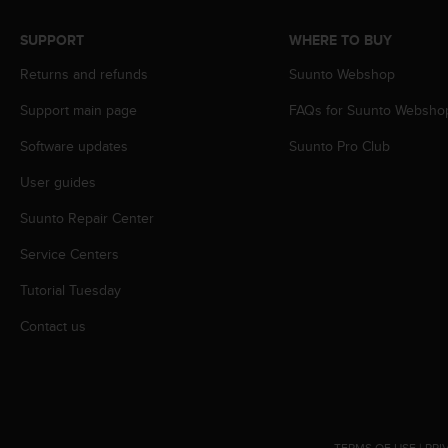
A
c
SUPPORT
WHERE TO BUY
c
Returns and refunds
Suunto Webshop
e
s
Support main page
FAQs for Suunto Websho
s
i
Software updates
Suunto Pro Club
b
i
User guides
l
i
Suunto Repair Center
t
Service Centers
y
G
Tutorial Tuesday
u
i
Contact us
d
e
l
i
n
e
TERMS OF USE
|
PRI