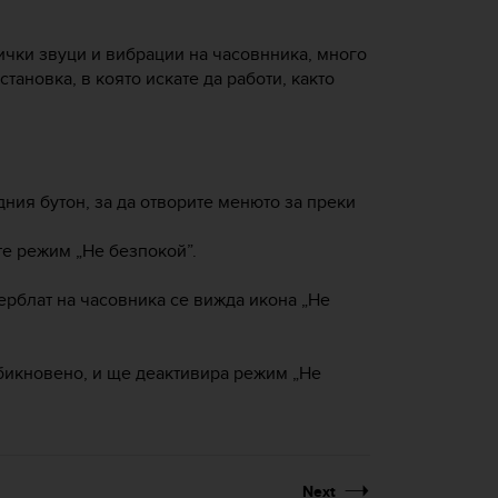
ички звуци и вибрации на часовнника, много
тановка, в която искате да работи, както
ния бутон, за да отворите менюто за преки
те режим „Не безпокой”.
ерблат на часовника се вижда икона „Не
обикновено, и ще деактивира режим „Не
Next