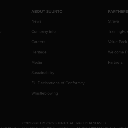
ABOUT SUUNTO
PARTNER
News
Strava
p
Company info
TrainingPe
Careers
Value Pack
Heritage
Welcome P
Media
Partners
Sustainability
EU Declarations of Conformity
Whistleblowing
.
COPYRIGHT © 2026 SUUNTO.
ALL RIGHTS RESERVED.
VACY POLICY
|
SECURITY
|
COOKIES
|
COOKIES SETTINGS
|
#YESSUUNTO TERMS
|