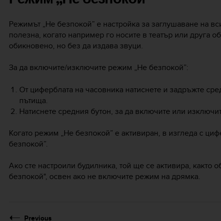
Режимът „Не безпокой” е настройка за заглушаване на вс
полезна, когато например го носите в театър или друга обс
обикновено, но без да издава звуци.
За да включите/изключите режим „Не безпокой”:
От циферблата на часовника натиснете и задръжте сред
пътища.
Натиснете средния бутон, за да включите или изключи
Когато режим „Не безпокой” е активиран, в изгледа с циф
безпокой”.
Ако сте настроили будилника, той ще се активира, както 
безпокой", освен ако не включите режим на дрямка.
Previous