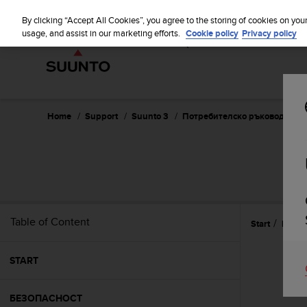
S
WE SH
u
By clicking “Accept All Cookies”, you agree to the storing of cookies on you
u
usage, and assist in our marketing efforts.
Cookie policy
Privacy policy
n
t
o
i
s
c
Home
Support
Suunto 3
Потребителско ръководство
o
m
m
i
t
t
e
Table of Content
Start
Наст
d
t
o
START
a
c
h
БЕЗОПАСНОСТ