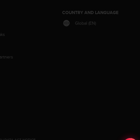
S
COUNTRY AND LANGUAGE
Global (EN)
aks
artners
EU DATA ACT NOTICE