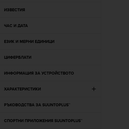
e
f
ИЗВЕСТИЯ
o
r
ЧАС И ДАТА
t
h
i
ЕЗИК И МЕРНИ ЕДИНИЦИ
s
w
e
ЦИФЕРБЛАТИ
b
s
i
ИНФОРМАЦИЯ ЗА УСТРОЙСТВОТО
t
e
ХАРАКТЕРИСТИКИ
i
n
c
РЪКОВОДСТВА ЗА SUUNTOPLUS™
o
n
f
СПОРТНИ ПРИЛОЖЕНИЯ SUUNTOPLUS™
o