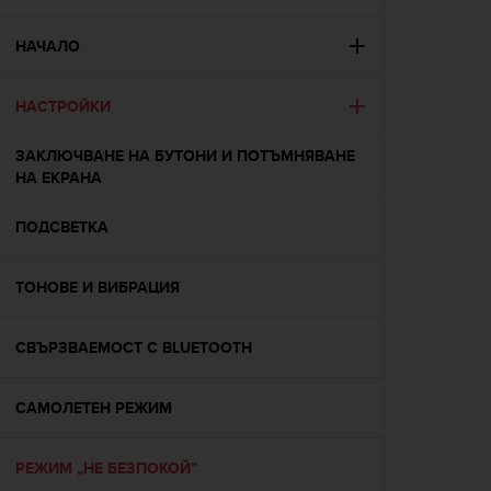
i
e
v
НАЧАЛО
i
n
НАСТРОЙКИ
g
L
e
ЗАКЛЮЧВАНЕ НА БУТОНИ И ПОТЪМНЯВАНЕ
v
НА ЕКРАНА
e
l
ПОДСВЕТКА
A
A
c
ТОНОВЕ И ВИБРАЦИЯ
o
n
СВЪРЗВАЕМОСТ С BLUETOOTH
f
o
r
САМОЛЕТЕН РЕЖИМ
m
a
n
РЕЖИМ „НЕ БЕЗПОКОЙ”
c