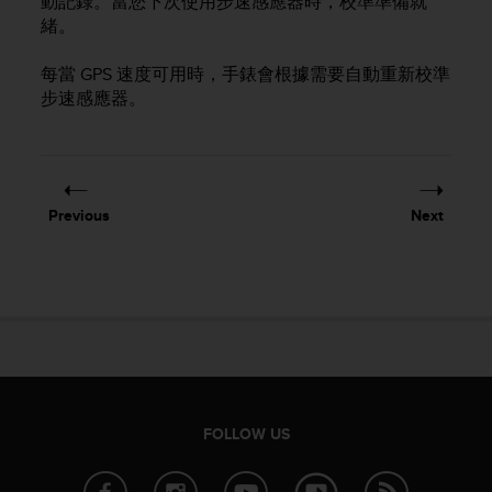
動記錄。當您下次使用步速感應器時，校準準備就
s
緒。
(
W
每當 GPS 速度可用時，手錶會根據需要自動重新校準
C
步速感應器。
A
G
)
2
.
0
Previous
Next
a
n
d
a
c
h
i
e
v
i
FOLLOW US
n
g