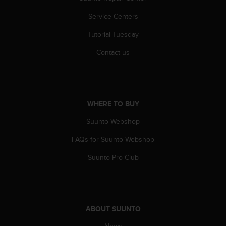
s
Service Centers
s
i
Tutorial Tuesday
b
i
Contact us
l
i
t
y
s
WHERE TO BUY
t
a
Suunto Webshop
n
d
FAQs for Suunto Webshop
a
Suunto Pro Club
r
d
s
.
P
l
ABOUT SUUNTO
e
News