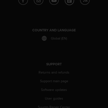
c
o
m
p
l
i
a
COUNTRY AND LANGUAGE
n
Global (EN)
c
e
w
i
t
h
SUPPORT
o
Returns and refunds
t
h
Support main page
e
r
Software updates
a
c
User guides
c
e
Suunto Repair Center