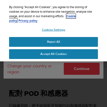
S
WE SHIP TO 75+ DESTINATIONS OVER THE
u
By clicking “Accept All Cookies”, you agree to the storing of
WORLD:
CLICK HERE TO SELECT YOURS
u
cookies on your device to enhance site navigation, analyze site
Your country or region:
usage, and assist in our marketing efforts.
Cookie
n
policy
Privacy policy
t
o
Cookies Settings
United States
i
s
Home
Support
Suunto 3
使用者指南
c
Reject All
Currency: $ (USD)
o
m
Shipping only to United States
SUUNTO 3 使用者指南
Accept All Cookies
m
i
t
Change your country or
Continue
t
region
e
配對 POD 和感應器
d
t
o
配對 POD 和感應器
a
c
h
記錄練習時，將手錶與藍牙智能POD和傳感器配對來