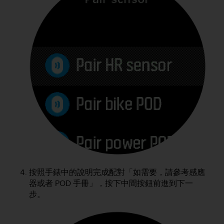
e
f
o
r
t
h
i
s
w
e
b
s
i
t
e
i
n
按照手錶中的說明完成配對「如需要，請參考感應
c
器或者 POD 手冊」，按下中間按鈕前進到下一
o
步。
n
f
o