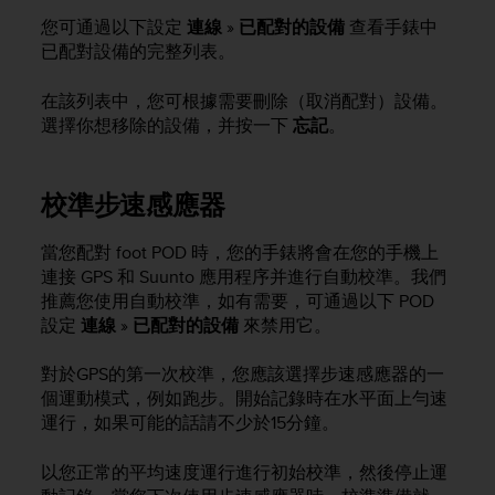
A
您可通過以下設定
連線
»
已配對的設備
查看手錶中
c
已配對設備的完整列表。
c
e
在該列表中，您可根據需要刪除（取消配對）設備。
s
選擇你想移除的設備，并按一下
忘記
。
s
i
b
i
校準步速感應器
l
i
當您配對 foot POD 時，您的手錶將會在您的手機上
t
連接 GPS 和 Suunto 應用程序并進行自動校準。我們
y
推薦您使用自動校準，如有需要，可通過以下 POD
G
設定
連線
»
已配對的設備
來禁用它。
u
i
d
對於GPS的第一次校準，您應該選擇步速感應器的一
e
個運動模式，例如跑步。開始記錄時在水平面上勻速
l
運行，如果可能的話請不少於15分鐘。
i
n
以您正常的平均速度運行進行初始校準，然後停止運
e