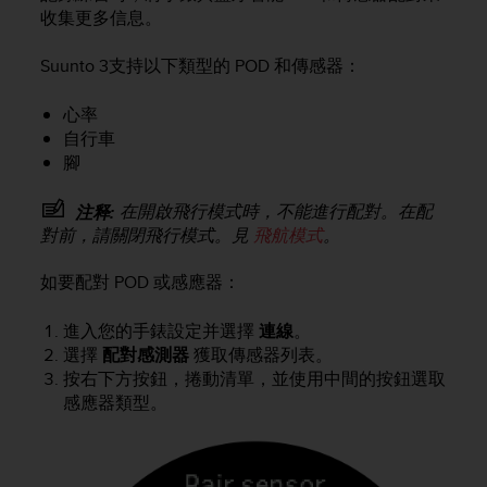
i
收集更多信息。
e
v
Suunto 3
支持以下類型的 POD 和傳感器：
i
n
g
心率
L
自行車
e
腳
v
e
在開啟飛行模式時，不能進行配對。在配
注释:
l
對前，請關閉飛行模式。見
飛航模式
。
A
A
如要配對 POD 或感應器：
c
o
n
進入您的手錶設定并選擇
連線
。
f
選擇
配對感測器
獲取傳感器列表。
o
按右下方按鈕，捲動清單，並使用中間的按鈕選取
r
感應器類型。
m
a
n
c