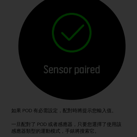
r
m
a
n
c
e
w
i
t
h
t
h
e
W
e
b
C
o
如果 POD 有必需設定，配對時將提示您輸入值。
n
t
一旦配對了 POD 或者感應器，只要您選擇了使用該
e
n
感應器類型的運動模式，手錶將搜索它。
t