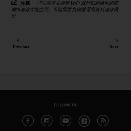
一些功能需要透過 WiFi 或行動網路的網際
注释:
e
網路連線才能使用。可能需要負擔營運商資料連線費
f
o
用。
r
t
h
i
s
Previous
Next
w
e
b
s
i
t
e
i
n
c
FOLLOW US
o
n
f
o