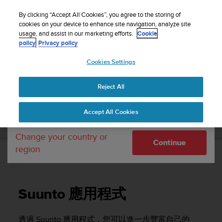
S
WE SHIP TO 75+ DESTINATIONS OVER THE
u
By clicking “Accept All Cookies”, you agree to the storing of
WORLD:
CLICK HERE TO SELECT YOURS
u
cookies on your device to enhance site navigation, analyze site
Your country or region:
usage, and assist in our marketing efforts.
Cookie
n
policy
Privacy policy
t
o
Cookies Settings
United States
i
s
Home
Support
Suunto 5
使用者指南
c
Reject All
Currency: $ (USD)
o
m
Shipping only to United States
SUUNTO 5 使用者指南
Accept All Cookies
m
i
t
Change your country or
Continue
t
region
e
Suunto 應用程式
d
t
o
Suunto 應用程式
a
c
h
透過 Suunto 應用程式，您可以進一步豐富自己的