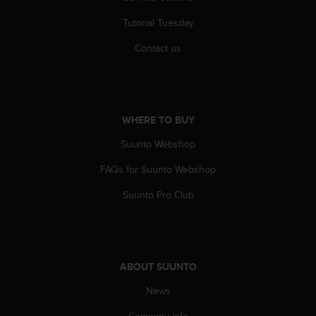
A
Tutorial Tuesday
c
c
Contact us
e
s
s
i
b
WHERE TO BUY
i
l
Suunto Webshop
i
t
FAQs for Suunto Webshop
y
Suunto Pro Club
G
u
i
d
e
l
ABOUT SUUNTO
i
News
n
e