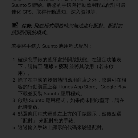
i
Suunto 5
體驗。將您的手錶與行動應用程式配對可最
e
佳化 GPS、取得行動通知、深入資訊等。
v
i
n
飛航模式開啟時您無法進行配對。配對前
注释:
g
請關閉飛航模式。
L
e
若要將手錶與 Suunto 應用程式配對：
v
e
確保您手錶的藍牙處於開啟狀態。在設定功能表
l
下，請轉至
連線
»
發現
並將其啟用（若未啟
A
用）。
A
除了在中國的幾個熱門應用商店之外，您還可在相
c
容的行動裝置上從 iTunes App Store、Google Play
o
n
下載並安裝 Suunto 應用程式。
f
啟動 Suunto 應用程式，如果尚未開啟藍牙，請在
o
此時開啟。
r
點選應用程式螢幕左上方的手錶圖示，然後點選
m
「配對」 來配對您的手錶。
a
透過輸入手錶上顯示的代碼來驗證配對。
n
c