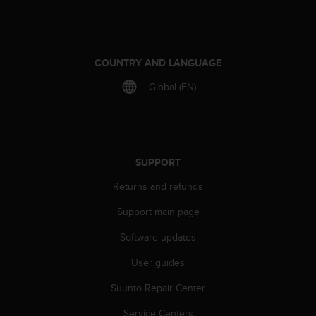
r
m
a
n
c
COUNTRY AND LANGUAGE
e
Global (EN)
w
i
t
h
t
h
SUPPORT
e
Returns and refunds
W
e
Support main page
b
C
Software updates
o
n
User guides
t
e
Suunto Repair Center
n
Service Centers
t