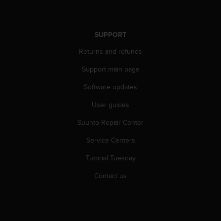
A
c
c
SUPPORT
e
s
Returns and refunds
s
i
Support main page
b
Software updates
i
l
User guides
i
t
Suunto Repair Center
y
G
Service Centers
u
i
Tutorial Tuesday
d
Contact us
e
l
i
n
e