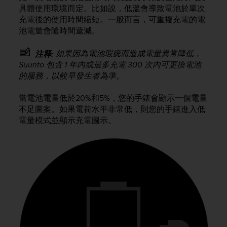
i
具體使用環境而定。比如說，低溫會導致電池於單次
e
充電後的使用時間縮短。一般而言，可重複充電的電
v
池電量會隨時間遞減。
i
n
g
如果因為電池瑕疵而造成電量異常降低，
注释:
L
Suunto 包含 1 年內或最多充電 300 次內可更換電池
e
的服務，以較早發生者為準。
v
e
當電池電量低於20%和5%，您的手錶會顯示一個電量
l
不足圖案。如果電荷水平非常低，則您的手錶進入低
A
電量模式並顯示充電圖示。
A
c
o
n
f
o
r
m
a
n
c