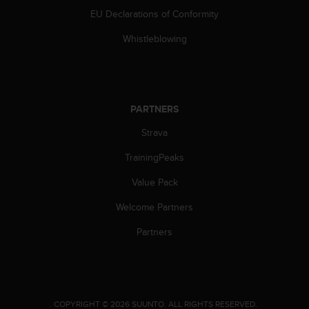
c
EU Declarations of Conformity
o
m
Whistleblowing
p
l
i
a
n
PARTNERS
c
e
Strava
w
i
TrainingPeaks
t
h
Value Pack
o
Welcome Partners
t
h
Partners
e
r
a
c
c
e
.
COPYRIGHT © 2026 SUUNTO.
ALL RIGHTS RESERVED.