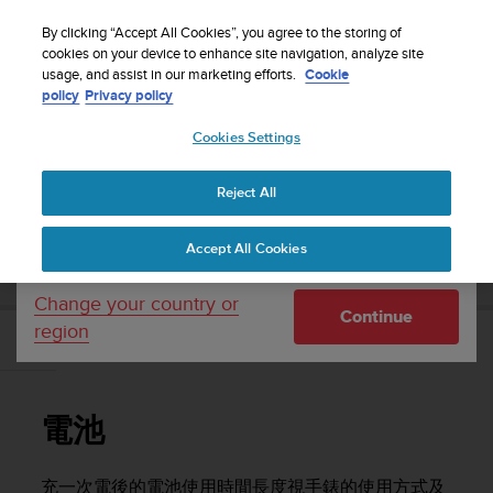
S
WE SHIP TO 75+ DESTINATIONS OVER THE
u
By clicking “Accept All Cookies”, you agree to the storing of
WORLD:
CLICK HERE TO SELECT YOURS
u
cookies on your device to enhance site navigation, analyze site
Your country or region:
usage, and assist in our marketing efforts.
Cookie
n
policy
Privacy policy
t
o
Cookies Settings
United States
i
s
Home
Support
Suunto 5
使用者指南
c
Reject All
Currency: $ (USD)
o
m
Shipping only to United States
SUUNTO 5 使用者指南
Accept All Cookies
m
i
t
Change your country or
Continue
t
region
e
電池
d
t
o
電池
a
c
h
充一次電後的電池使用時間長度視手錶的使用方式及