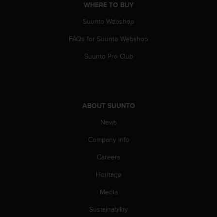
s
WHERE TO BUY
(
Suunto Webshop
W
C
FAQs for Suunto Webshop
A
G
Suunto Pro Club
)
2
.
0
a
ABOUT SUUNTO
n
d
News
a
Company info
c
h
Careers
i
e
Heritage
v
i
Media
n
g
Sustainability