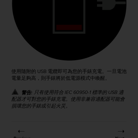
e
f
o
r
t
h
i
s
w
e
b
使用隨附的 USB 電纜即可為您的手錶充電。一旦電池
s
電量足夠高，則手錶將於低電源模式中喚醒。
i
t
e
只有使用符合 IEC 60950-1 標準的 USB 適
警告:
i
配器才可對您的手錶充電。使用非兼容適配器可能會
n
損壞您的手錶或引起火災。
c
o
n
f
o