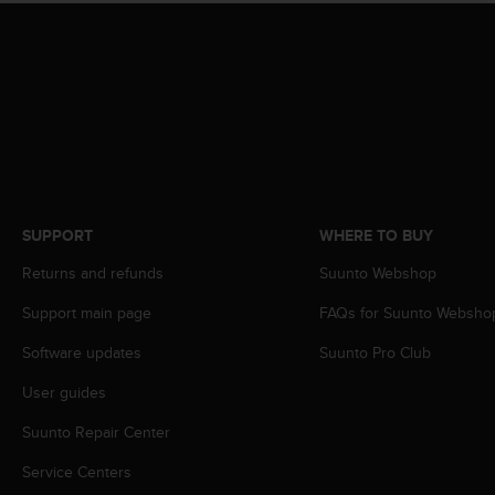
r
m
a
n
c
e
w
i
t
h
t
SUPPORT
WHERE TO BUY
h
e
Returns and refunds
Suunto Webshop
W
Support main page
FAQs for Suunto Websho
e
b
Software updates
Suunto Pro Club
C
o
User guides
n
t
Suunto Repair Center
e
n
Service Centers
t