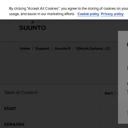
S
WE SH
u
By clicking “Accept All Cookies”, you agree to the storing of cookies on you
u
usage, and assist in our marketing efforts.
Cookie policy
Privacy policy
n
t
o
i
s
c
Home
Support
Suunto 9
Οδηγός Χρήσης - 2.1
o
m
m
i
t
t
e
Table of Content
Start
Οδηγί
d
t
o
START
a
c
h
ΑΣΦΑΛΕΙΑ