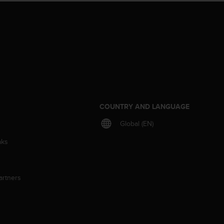
S
COUNTRY AND LANGUAGE
Global (EN)
aks
artners