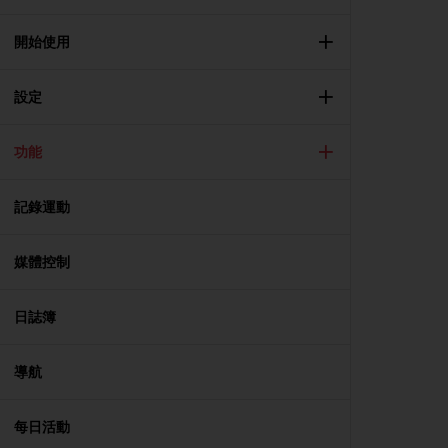
i
e
v
開始使用
i
n
設定
g
L
e
功能
v
e
l
記錄運動
A
A
c
媒體控制
o
n
日誌簿
f
o
r
導航
m
a
n
每日活動
c