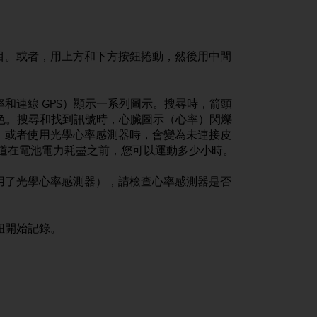
目。或者，用上方和下方按鈕捲動，然後用中間
和連線 GPS）顯示一系列圖示。搜尋時，箭頭
綠色。搜尋和找到訊號時，心臟圖示（心率）閃爍
；或者使用光學心率感測器時，會變為未連接皮
知道在電池電力耗盡之前，您可以運動多少小時。
用了光學心率感測器），請檢查心率感測器是否
。
鈕開始記錄。