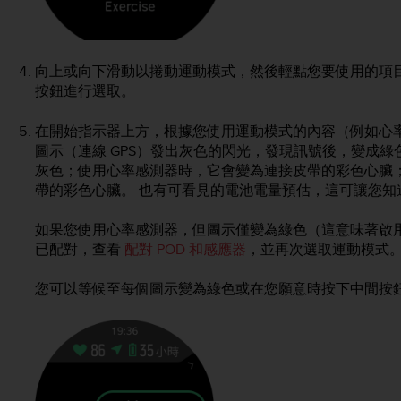
向上或向下滑動以捲動運動模式，然後輕點您要使用的項
按鈕進行選取。
在開始指示器上方，根據您使用運動模式的內容（例如心率
圖示（連線 GPS）發出灰色的閃光，發現訊號後，變成
灰色；使用心率感測器時，它會變為連接皮帶的彩色心臟
帶的彩色心臟。 也有可看見的電池電量預估，這可讓您
如果您使用心率感測器，但圖示僅變為綠色（這意味著啟
已配對，查看
配對 POD 和感應器
，並再次選取運動模式
您可以等候至每個圖示變為綠色或在您願意時按下中間按