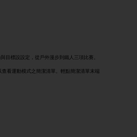
動與目標設設定，從戶外漫步到鐵人三項比賽。
以查看運動模式之簡潔清單。輕點簡潔清單末端