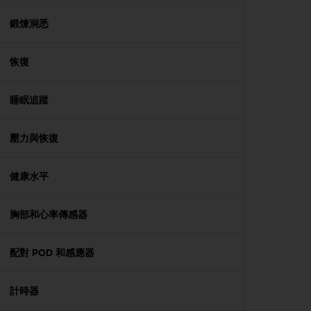
e
f
鍛煉洞悉
o
r
恢復
t
h
i
睡眠追蹤
s
w
e
壓力與恢復
b
s
i
健康水平
t
e
胸部和心率傳感器
i
n
c
配對 POD 和感應器
o
n
f
計時器
o