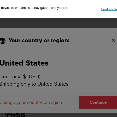
IP TO 75+ DESTINATIONS OVER THE WORLD:
CLICK HERE TO SELECT
r device to enhance site navigation, analyze site
Cookies Se
Your country or region:
United States
SUUNTO 9 使用者指南
Currency: $ (USD)
Shipping only to United States
Change your country or region
Continue