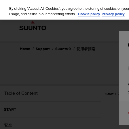
S
WE SH
u
By clicking “Accept All Cookies”, you agree to the storing of cookies on you
u
usage, and assist in our marketing efforts.
Cookie policy
Privacy policy
n
t
o
i
s
c
Home
Support
Suunto 9
使用者指南
o
m
m
i
t
t
e
Table of Content
Start
功能
d
t
o
START
a
c
h
安全