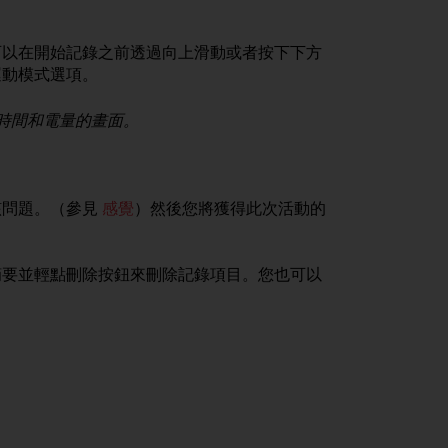
可以在開始記錄之前透過向上滑動或者按下下方
運動模式選項。
時間和電量的畫面。
。
該問題。（參見
感覺
）然後您將獲得此次活動的
摘要並輕點刪除按鈕來刪除記錄項目。您也可以