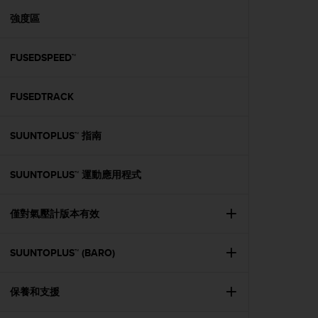
r
m
強度區
a
n
FUSEDSPEED™
c
e
w
FUSEDTRACK
i
t
h
SUUNTOPLUS™ 指南
t
h
e
SUUNTOPLUS™ 運動應用程式
W
e
僅對氣壓計版本有效
b
C
o
SUUNTOPLUS™ (BARO)
n
t
e
保養和支援
n
t