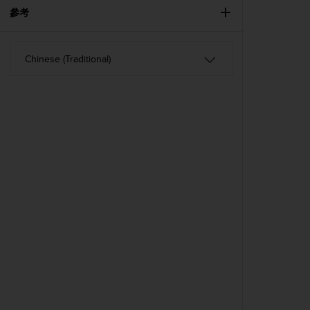
A
參考
c
c
e
s
s
i
b
i
l
i
t
y
G
u
i
d
e
l
i
n
e