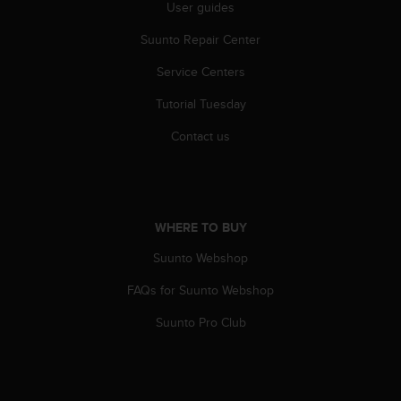
User guides
A
c
Suunto Repair Center
c
e
Service Centers
s
Tutorial Tuesday
s
i
Contact us
b
i
l
i
t
WHERE TO BUY
y
G
Suunto Webshop
u
i
FAQs for Suunto Webshop
d
e
Suunto Pro Club
l
i
n
e