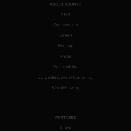
s
ABOUT SUUNTO
(
News
W
C
Company info
A
G
Careers
)
2
Heritage
.
0
Media
a
Sustainability
n
d
EU Declarations of Conformity
a
c
Whistleblowing
h
i
e
v
i
PARTNERS
n
g
Strava