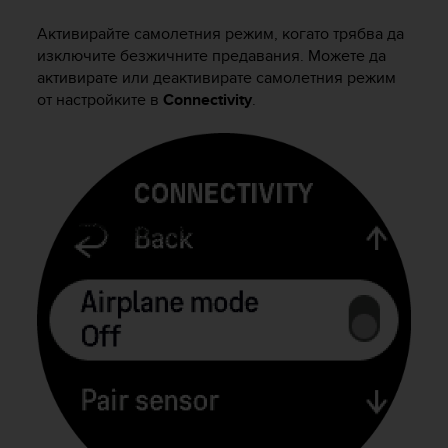
i
e
Активирайте самолетния режим, когато трябва да
v
изключите безжичните предавания. Можете да
i
активирате или деактивирате самолетния режим
n
от настройките в
Connectivity
.
g
L
e
v
e
l
A
A
c
o
n
f
o
r
m
a
n
c