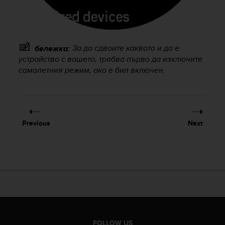
e
f
o
r
t
За да сдвоите каквото и да е
бележка:
h
устройство с вашето, трябва първо да изключите
i
самолетния режим, ако е бил включен.
s
w
e
b
s
Previous
Next
i
t
e
i
n
c
o
n
f
o
FOLLOW US