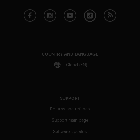
r
m
a
n
c
e
w
i
t
COUNTRY AND LANGUAGE
h
t
Global (EN)
h
e
W
e
b
SUPPORT
C
o
Returns and refunds
n
Support main page
t
e
Software updates
n
t