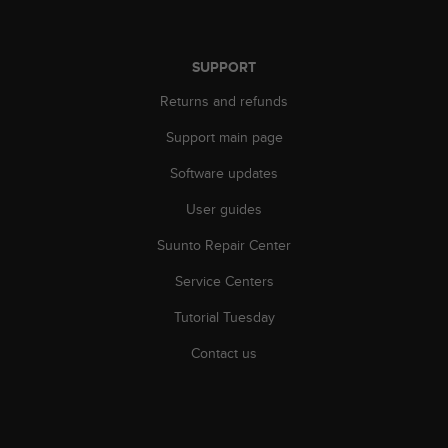
A
c
c
SUPPORT
e
s
Returns and refunds
s
Support main page
i
b
Software updates
i
l
User guides
i
t
Suunto Repair Center
y
G
Service Centers
u
Tutorial Tuesday
i
d
Contact us
e
l
i
n
e