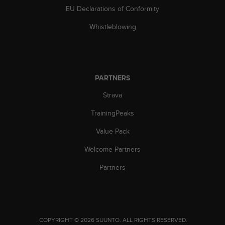
c
EU Declarations of Conformity
o
m
Whistleblowing
p
l
i
a
n
PARTNERS
c
e
Strava
w
i
TrainingPeaks
t
Value Pack
h
o
Welcome Partners
t
h
Partners
e
r
a
c
c
.
COPYRIGHT © 2026 SUUNTO.
ALL RIGHTS RESERVED.
e