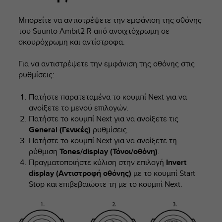
i
e
Μπορείτε να αντιστρέψετε την εμφάνιση της οθόνης
v
του
Suunto Ambit2 R
από ανοιχτόχρωμη σε
i
n
σκουρόχρωμη και αντίστροφα.
g
L
Για να αντιστρέψετε την εμφάνιση της οθόνης στις
e
ρυθμίσεις:
v
e
Πατήστε παρατεταμένα το κουμπί
Next
για να
l
ανοίξετε το μενού επιλογών.
A
Πατήστε το κουμπί
Next
για να ανοίξετε τις
A
General (Γενικές)
ρυθμίσεις.
c
o
Πατήστε το κουμπί
Next
για να ανοίξετε τη
n
ρύθμιση
Tones/display (Τόνοι/οθόνη)
.
f
Πραγματοποιήστε κύλιση στην επιλογή
Invert
o
display (Αντιστροφή οθόνης)
με το κουμπί
Start
r
Stop
και επιβεβαιώστε τη με το κουμπί
Next
.
m
a
n
c