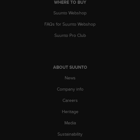
WHERE TO BUY
s
(
Suunto Webshop
W
C
FAQs for Suunto Webshop
A
G
Suunto Pro Club
)
2
.
0
a
ABOUT SUUNTO
n
News
d
a
Company info
c
h
Careers
i
e
Heritage
v
i
Media
n
Sustainability
g