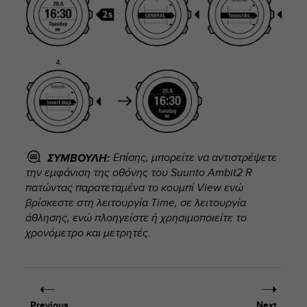
e
f
o
r
t
h
i
s
w
e
b
Επίσης, μπορείτε να αντιστρέψετε
ΣΥΜΒΟΥΛΗ:
s
την εμφάνιση της οθόνης του
Suunto Ambit2 R
i
πατώντας παρατεταμένα το κουμπί
View
ενώ
t
e
βρίσκεστε στη λειτουργία
Time
, σε λειτουργία
i
άθλησης, ενώ πλοηγείστε ή χρησιμοποιείτε το
n
χρονόμετρο και μετρητές.
c
o
n
f
o
Previous
Next