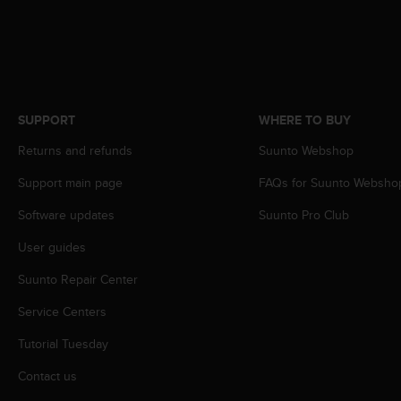
c
o
m
p
l
i
a
SUPPORT
WHERE TO BUY
n
c
Returns and refunds
Suunto Webshop
e
w
Support main page
FAQs for Suunto Websho
i
Software updates
Suunto Pro Club
t
h
User guides
o
t
Suunto Repair Center
h
e
Service Centers
r
a
Tutorial Tuesday
c
Contact us
c
e