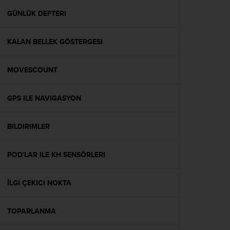
r
m
GÜNLÜK DEFTERI
a
n
KALAN BELLEK GÖSTERGESI
c
e
w
MOVESCOUNT
i
t
h
GPS ILE NAVIGASYON
t
h
e
BILDIRIMLER
W
e
POD'LAR ILE KH SENSÖRLERI
b
C
o
İLGI ÇEKICI NOKTA
n
t
e
TOPARLANMA
n
t