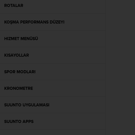
A
ROTALAR
c
c
KOŞMA PERFORMANS DÜZEYI
e
s
s
HIZMET MENÜSÜ
i
b
i
KISAYOLLAR
l
i
t
SPOR MODLARI
y
G
KRONOMETRE
u
i
d
SUUNTO UYGULAMASI
e
l
i
SUUNTO APPS
n
e