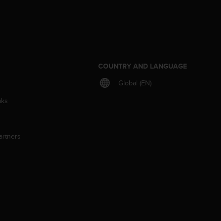
S
COUNTRY AND LANGUAGE
Global (EN)
aks
artners