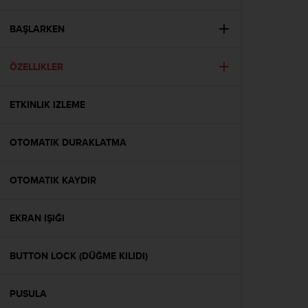
i
e
v
BAŞLARKEN
i
n
ÖZELLIKLER
g
L
e
ETKINLIK IZLEME
v
e
l
OTOMATIK DURAKLATMA
A
A
c
OTOMATIK KAYDIR
o
n
EKRAN IŞIĞI
f
o
r
BUTTON LOCK (DÜĞME KILIDI)
m
a
n
PUSULA
c