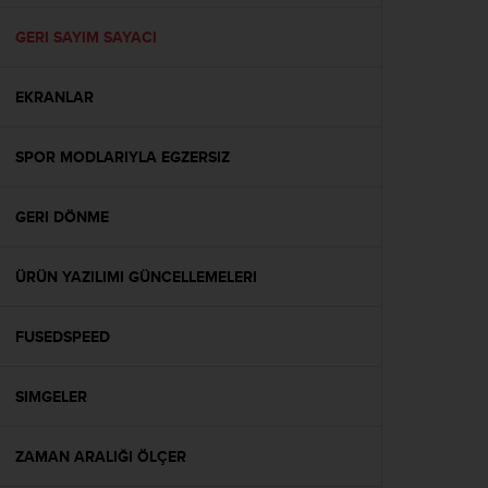
e
f
GERI SAYIM SAYACI
o
r
EKRANLAR
t
h
i
SPOR MODLARIYLA EGZERSIZ
s
w
e
GERI DÖNME
b
s
i
ÜRÜN YAZILIMI GÜNCELLEMELERI
t
e
FUSEDSPEED
i
n
c
SIMGELER
o
n
f
ZAMAN ARALIĞI ÖLÇER
o