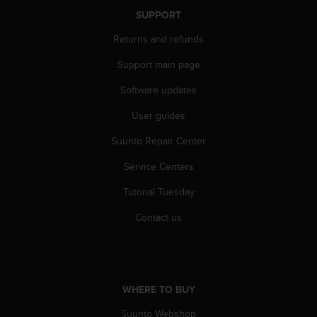
A
SUPPORT
c
Returns and refunds
c
e
Support main page
s
s
Software updates
i
b
User guides
i
l
Suunto Repair Center
i
Service Centers
t
y
Tutorial Tuesday
G
u
Contact us
i
d
e
l
i
WHERE TO BUY
n
e
Suunto Webshop