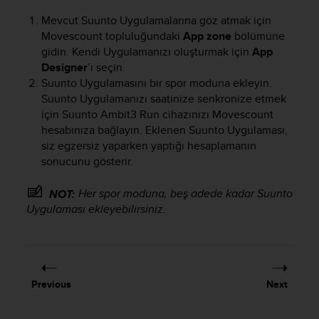
e
Mevcut Suunto Uygulamalarına göz atmak için
f
Movescount topluluğundaki
App zone
bölümüne
o
gidin. Kendi Uygulamanızı oluşturmak için
App
r
t
Designer
’ı seçin.
h
Suunto Uygulamasını bir spor moduna ekleyin.
i
Suunto Uygulamanızı saatinize senkronize etmek
s
için
Suunto Ambit3 Run
cihazınızı Movescount
w
hesabınıza bağlayın. Eklenen Suunto Uygulaması,
e
siz egzersiz yaparken yaptığı hesaplamanın
b
sonucunu gösterir.
s
i
Her spor moduna, beş adede kadar Suunto
NOT:
t
Uygulaması ekleyebilirsiniz.
e
i
n
c
o
n
Previous
Next
f
o