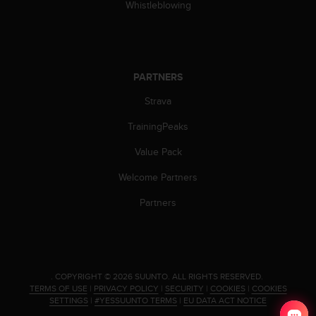
c
Whistleblowing
o
m
p
l
i
PARTNERS
a
n
Strava
c
TrainingPeaks
e
w
Value Pack
i
t
Welcome Partners
h
o
Partners
t
h
e
r
a
.
COPYRIGHT © 2026 SUUNTO.
ALL RIGHTS RESERVED.
c
TERMS OF USE
|
PRIVACY POLICY
|
SECURITY
|
COOKIES
|
COOKIES
c
SETTINGS
|
#YESSUUNTO TERMS
|
EU DATA ACT NOTICE
e