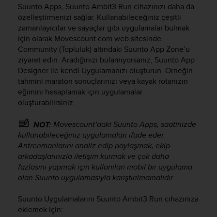
i
Suunto Apps,
Suunto Ambit3 Run
cihazınızı daha da
e
özelleştirmenizi sağlar. Kullanabileceğiniz çeşitli
v
zamanlayıcılar ve sayaçlar gibi uygulamalar bulmak
i
için olarak Movescount.com web sitesinde
n
Community (Topluluk) altındaki Suunto App Zone’u
g
L
ziyaret edin. Aradığınızı bulamıyorsanız, Suunto App
e
Designer ile kendi Uygulamanızı oluşturun. Örneğin
v
tahmini maraton sonuçlarınızı veya kayak rotanızın
e
eğimini hesaplamak için uygulamalar
l
oluşturabilirsiniz.
A
A
Movescount’daki Suunto Apps, saatinizde
NOT:
c
kullanabileceğiniz uygulamaları ifade eder.
o
Antrenmanlarını analiz edip paylaşmak, ekip
n
f
arkadaşlarınızla iletişim kurmak ve çok daha
o
fazlasını yapmak için kullanılan mobil bir uygulama
r
olan Suunto uygulamasıyla karıştırılmamalıdır.
m
a
Suunto Uygulamalarını
Suunto Ambit3 Run
cihazınıza
n
eklemek için:
c