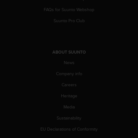
s
(
FAQs for Suunto Webshop
W
Suunto Pro Club
C
A
G
)
2
.
ABOUT SUUNTO
0
News
a
n
Company info
d
a
Careers
c
h
Heritage
i
Media
e
v
Sustainability
i
n
EU Declarations of Conformity
g