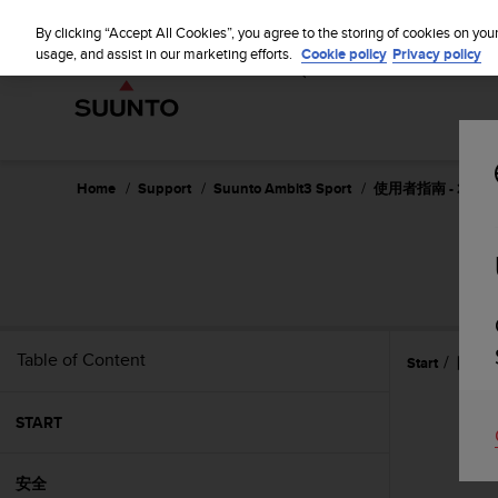
S
WE SH
u
By clicking “Accept All Cookies”, you agree to the storing of cookies on you
u
usage, and assist in our marketing efforts.
Cookie policy
Privacy policy
n
t
o
i
s
c
Home
Support
Suunto Ambit3 Sport
使用者指南 - 2.5
o
m
m
i
t
t
e
Table of Content
Start
開始
d
t
o
START
a
c
h
安全