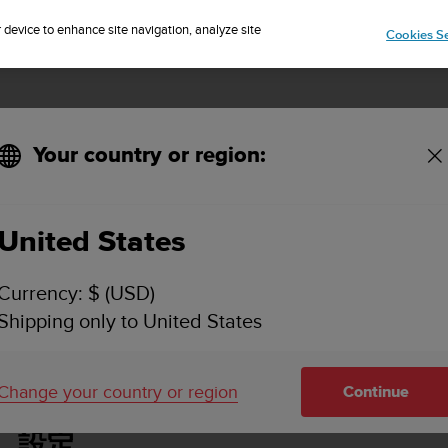
IP TO 75+ DESTINATIONS OVER THE WORLD:
CLICK HERE TO SELECT
r device to enhance site navigation, analyze site
Cookies Se
Your country or region:
United States
SUUNTO AMBIT3 SPORT 使用者指南 - 2.5
Currency: $ (USD)
Shipping only to United States
使用
設定
Change your country or region
Continue
設定