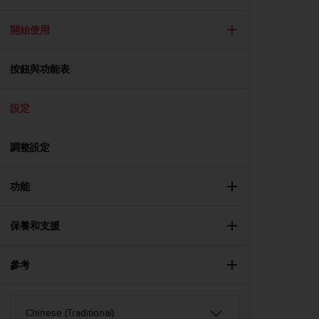
i
e
v
開始使用
i
n
按鈕與功能表
g
L
e
設定
v
e
l
調整設定
A
A
c
功能
o
n
保養和支援
f
o
r
參考
m
a
n
c