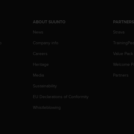
ABOUT SUUNTO
PARTNER
News
Strava
p
Company info
TrainingPe
Careers
Value Pack
Heritage
Welcome P
Media
Partners
Sustainability
EU Declarations of Conformity
Whistleblowing