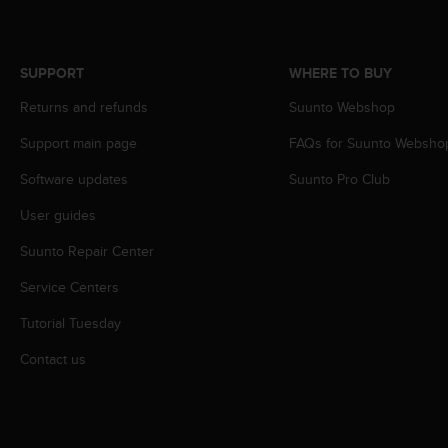
s
(
W
C
SUPPORT
WHERE TO BUY
A
Returns and refunds
Suunto Webshop
G
)
Support main page
FAQs for Suunto Websho
2
.
Software updates
Suunto Pro Club
0
a
User guides
n
d
Suunto Repair Center
a
Service Centers
c
h
Tutorial Tuesday
i
e
Contact us
v
i
n
g