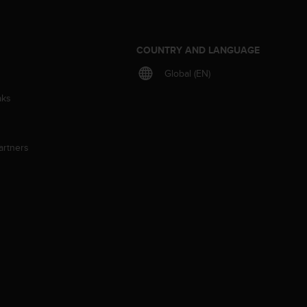
S
COUNTRY AND LANGUAGE
Global (EN)
aks
artners